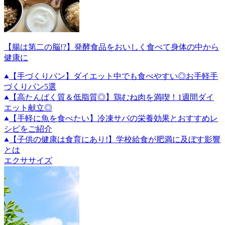
【腸は第二の脳!?】発酵食品をおいしく食べて身体の中から
健康に
【手づくりパン】ダイエット中でも食べやすい◎お手軽手
づくりパン5選
【高たんぱく質＆低脂質◎】鶏むね肉を満喫！1週間ダイ
エット献立◎
【手軽に魚を食べたい】冷凍サバの栄養効果とおすすめレ
シピをご紹介
【子供の健康は食育にあり!】学校給食が肥満に及ぼす影響
とは
エクササイズ