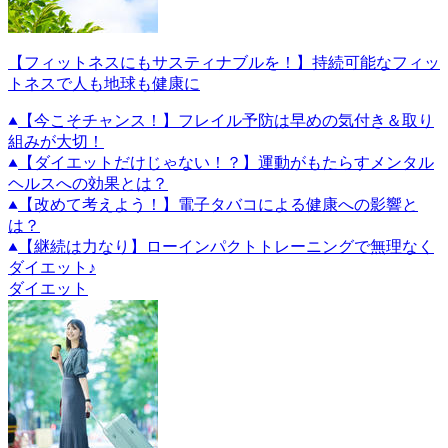
【フィットネスにもサスティナブルを！】持続可能なフィッ
トネスで人も地球も健康に
【今こそチャンス！】フレイル予防は早めの気付き＆取り
組みが大切！
【ダイエットだけじゃない！？】運動がもたらすメンタル
ヘルスへの効果とは？
【改めて考えよう！】電子タバコによる健康への影響と
は？
【継続は力なり】ローインパクトトレーニングで無理なく
ダイエット♪
ダイエット