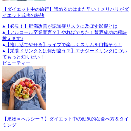
【ダイエット中の旅行】諦めるのはまだ早い！メリハリがダ
イエット成功の秘訣
【必見！】肥満改善が認知症リスクに及ぼす影響とは
【アルコール卒業宣言？】やればできた！禁酒成功の秘訣
教えます♪
【推し活でやせる】ライブで楽しくスリムを目指そう！
【栄養ドリンクとは何が違う？】エナジードリンクについ
てもっと知りたい！
ビューティー
【果物＝ヘルシー？】ダイエット中の効果的な食べ方＆タイ
ミング