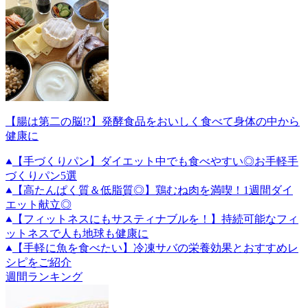
【腸は第二の脳!?】発酵食品をおいしく食べて身体の中から
健康に
【手づくりパン】ダイエット中でも食べやすい◎お手軽手
づくりパン5選
【高たんぱく質＆低脂質◎】鶏むね肉を満喫！1週間ダイ
エット献立◎
【フィットネスにもサスティナブルを！】持続可能なフィ
ットネスで人も地球も健康に
【手軽に魚を食べたい】冷凍サバの栄養効果とおすすめレ
シピをご紹介
週間ランキング