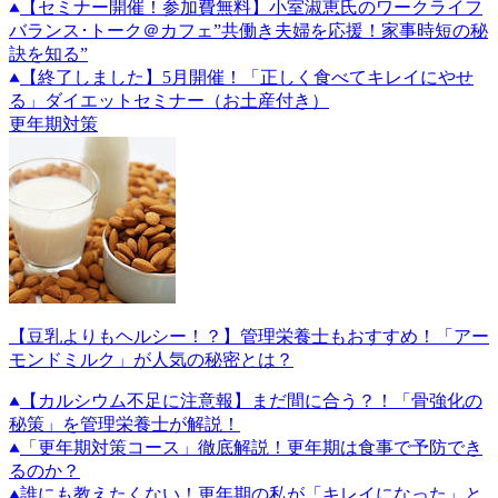
【セミナー開催！参加費無料】小室淑恵氏のワークライフ
バランス･トーク＠カフェ”共働き夫婦を応援！家事時短の秘
訣を知る”
【終了しました】5月開催！「正しく食べてキレイにやせ
る」ダイエットセミナー（お土産付き）
更年期対策
【豆乳よりもヘルシー！？】管理栄養士もおすすめ！「アー
モンドミルク」が人気の秘密とは？
【カルシウム不足に注意報】まだ間に合う？！「骨強化の
秘策」を管理栄養士が解説！
「更年期対策コース」徹底解説！更年期は食事で予防でき
るのか？
誰にも教えたくない！更年期の私が「キレイになった」と