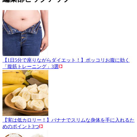
【1日5分で座りながらダイエット！】ポッコリお腹に効く
「腹筋トレーニング」3選
【実は低カロリー！】バナナでスリムな身体を手に入れるた
めのポイント3つ