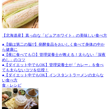
【北海道産】真っ白な「ピュアホワイト」の美味しい食べ方
【腸は第二の脳!?】発酵食品をおいしく食べて身体の中か
ら健康に
【夜に食べても◎】管理栄養士が教える！太らない「深夜
めし」のコツ
【ダイエット中でもOK】管理栄養士が「カレー」を食べ
ても太らないコツを伝授！
【ダイエット中でもOK】インスタントラーメンの太らな
い食べ方
食・レシピ