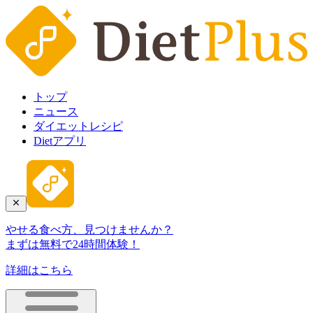
トップ
ニュース
ダイエットレシピ
Dietアプリ
やせる食べ方、見つけませんか？
まずは無料で24時間体験！
詳細はこちら