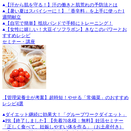
【汗から肌を守る！】汗の働きと肌荒れの予防法とは
【暑い夏はスパイシーに！】「香辛料」を上手に使った1
週間献立
【自宅で簡単】抵抗バンドで手軽にトレーニング！
【女性に嬉しい！大豆イソフラボン】きなこのパワーとお
すすめレシピ
セミナー・講座
【管理栄養士が考案】超時短！やせる「常備菜」のおすすめ
レシピ4選
ダイエット継続に効果大！「グループワークダイエット」
PR
【終了しました】【先着70名様：無料】妊活セミナー
「正しく食べて、妊娠しやすい体を作る」（お土産付き）