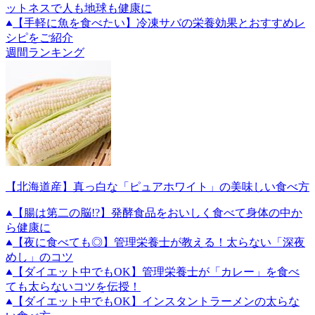
ットネスで人も地球も健康に
【手軽に魚を食べたい】冷凍サバの栄養効果とおすすめレ
シピをご紹介
週間ランキング
【北海道産】真っ白な「ピュアホワイト」の美味しい食べ方
【腸は第二の脳!?】発酵食品をおいしく食べて身体の中か
ら健康に
【夜に食べても◎】管理栄養士が教える！太らない「深夜
めし」のコツ
【ダイエット中でもOK】管理栄養士が「カレー」を食べ
ても太らないコツを伝授！
【ダイエット中でもOK】インスタントラーメンの太らな