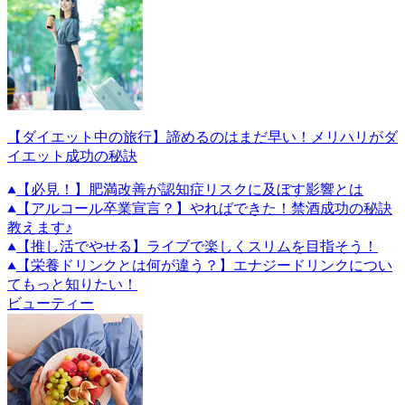
【ダイエット中の旅行】諦めるのはまだ早い！メリハリがダ
イエット成功の秘訣
【必見！】肥満改善が認知症リスクに及ぼす影響とは
【アルコール卒業宣言？】やればできた！禁酒成功の秘訣
教えます♪
【推し活でやせる】ライブで楽しくスリムを目指そう！
【栄養ドリンクとは何が違う？】エナジードリンクについ
てもっと知りたい！
ビューティー