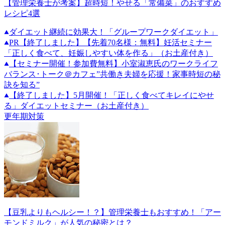
【管理栄養士が考案】超時短！やせる「常備菜」のおすすめ
レシピ4選
ダイエット継続に効果大！「グループワークダイエット」
PR
【終了しました】【先着70名様：無料】妊活セミナー
「正しく食べて、妊娠しやすい体を作る」（お土産付き）
【セミナー開催！参加費無料】小室淑恵氏のワークライフ
バランス･トーク＠カフェ”共働き夫婦を応援！家事時短の秘
訣を知る”
【終了しました】5月開催！「正しく食べてキレイにやせ
る」ダイエットセミナー（お土産付き）
更年期対策
【豆乳よりもヘルシー！？】管理栄養士もおすすめ！「アー
モンドミルク」が人気の秘密とは？