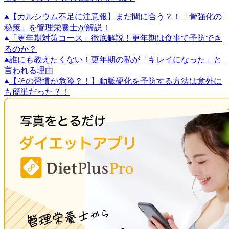
【カルシウム不足に注意報】まだ間に合う？！「骨強化の
秘策」を管理栄養士が解説！
「更年期対策コース」徹底解説！更年期は食事で予防でき
るのか？
誰にも教えたくない！更年期の私が「キレイになった」と
言われる理由
【その習慣が危険？！】動脈硬化を予防する方法は意外に
も簡単だった？！