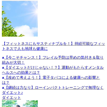
【フィットネスにもサスティナブルを！】持続可能なフィッ
トネスで人も地球も健康に
【今こそチャンス！】フレイル予防は早めの気付き＆取り
組みが大切！
【ダイエットだけじゃない！？】運動がもたらすメンタル
ヘルスへの効果とは？
【改めて考えよう！】電子タバコによる健康への影響と
は？
【継続は力なり】ローインパクトトレーニングで無理なく
ダイエット♪
ダイエット