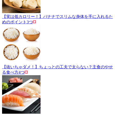
【実は低カロリー！】バナナでスリムな身体を手に入れるた
めのポイント3つ
【抜いちゃダメ！】ちょっとの工夫で太らない？主食のやせ
る食べ方4つ