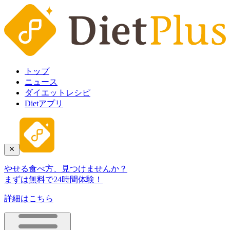
トップ
ニュース
ダイエットレシピ
Dietアプリ
やせる食べ方、見つけませんか？
まずは無料で24時間体験！
詳細はこちら