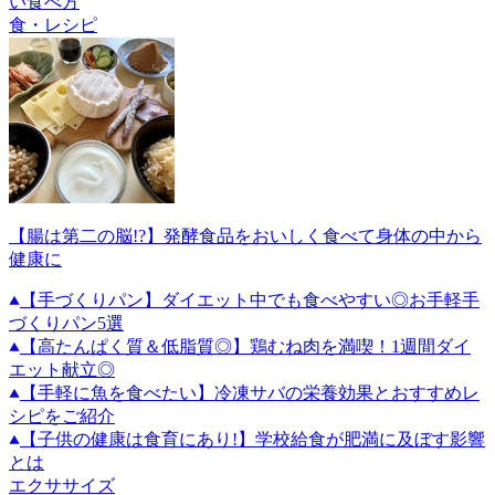
い食べ方
食・レシピ
【腸は第二の脳!?】発酵食品をおいしく食べて身体の中から
健康に
【手づくりパン】ダイエット中でも食べやすい◎お手軽手
づくりパン5選
【高たんぱく質＆低脂質◎】鶏むね肉を満喫！1週間ダイ
エット献立◎
【手軽に魚を食べたい】冷凍サバの栄養効果とおすすめレ
シピをご紹介
【子供の健康は食育にあり!】学校給食が肥満に及ぼす影響
とは
エクササイズ