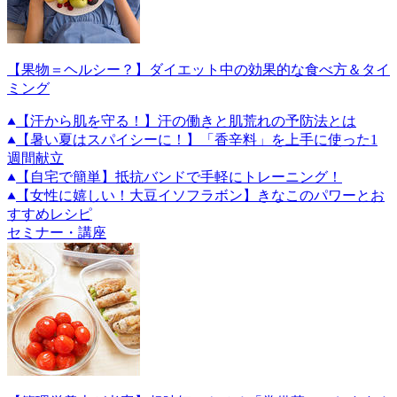
【果物＝ヘルシー？】ダイエット中の効果的な食べ方＆タイ
ミング
【汗から肌を守る！】汗の働きと肌荒れの予防法とは
【暑い夏はスパイシーに！】「香辛料」を上手に使った1
週間献立
【自宅で簡単】抵抗バンドで手軽にトレーニング！
【女性に嬉しい！大豆イソフラボン】きなこのパワーとお
すすめレシピ
セミナー・講座