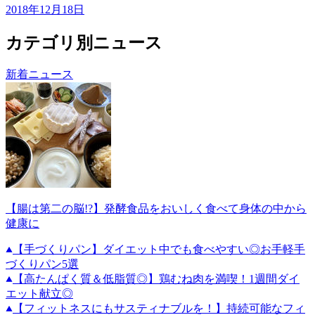
2018年12月18日
カテゴリ別ニュース
新着ニュース
【腸は第二の脳!?】発酵食品をおいしく食べて身体の中から
健康に
【手づくりパン】ダイエット中でも食べやすい◎お手軽手
づくりパン5選
【高たんぱく質＆低脂質◎】鶏むね肉を満喫！1週間ダイ
エット献立◎
【フィットネスにもサスティナブルを！】持続可能なフィ