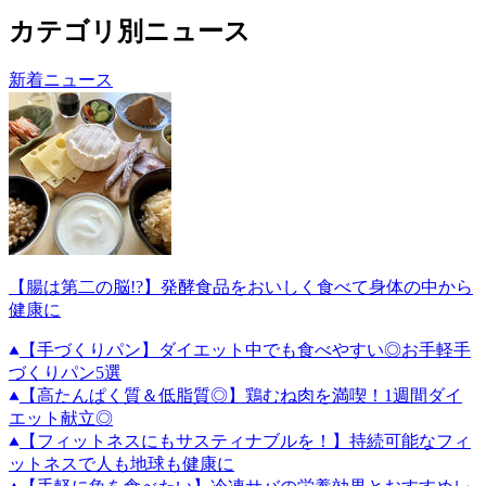
カテゴリ別ニュース
新着ニュース
【腸は第二の脳!?】発酵食品をおいしく食べて身体の中から
健康に
【手づくりパン】ダイエット中でも食べやすい◎お手軽手
づくりパン5選
【高たんぱく質＆低脂質◎】鶏むね肉を満喫！1週間ダイ
エット献立◎
【フィットネスにもサスティナブルを！】持続可能なフィ
ットネスで人も地球も健康に