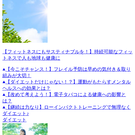
【フィットネスにもサスティナブルを！】持続可能なフィッ
トネスで人も地球も健康に
【今こそチャンス！】フレイル予防は早めの気付き＆取り
組みが大切！
【ダイエットだけじゃない！？】運動がもたらすメンタル
ヘルスへの効果とは？
【改めて考えよう！】電子タバコによる健康への影響と
は？
【継続は力なり】ローインパクトトレーニングで無理なく
ダイエット♪
ダイエット