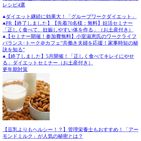
レシピ4選
ダイエット継続に効果大！「グループワークダイエット」
PR
【終了しました】【先着70名様：無料】妊活セミナー
「正しく食べて、妊娠しやすい体を作る」（お土産付き）
【セミナー開催！参加費無料】小室淑恵氏のワークライフ
バランス･トーク＠カフェ”共働き夫婦を応援！家事時短の秘
訣を知る”
【終了しました】5月開催！「正しく食べてキレイにやせ
る」ダイエットセミナー（お土産付き）
更年期対策
【豆乳よりもヘルシー！？】管理栄養士もおすすめ！「アー
モンドミルク」が人気の秘密とは？