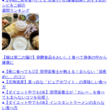
【手軽に魚を食べたい】冷凍サバの栄養効果とおすすめレ
シピをご紹介
週間ランキング
【腸は第二の脳!?】発酵食品をおいしく食べて身体の中から
健康に
【夜に食べても◎】管理栄養士が教える！太らない「深夜
めし」のコツ
【北海道産】真っ白な「ピュアホワイト」の美味しい食べ
方
【ダイエット中でもOK】管理栄養士が「カレー」を食べ
ても太らないコツを伝授！
【ダイエット中でもOK】インスタントラーメンの太らな
い食べ方