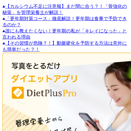
【カルシウム不足に注意報】まだ間に合う？！「骨強化の
秘策」を管理栄養士が解説！
「更年期対策コース」徹底解説！更年期は食事で予防でき
るのか？
誰にも教えたくない！更年期の私が「キレイになった」と
言われる理由
【その習慣が危険？！】動脈硬化を予防する方法は意外に
も簡単だった？！