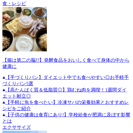
食・レシピ
【腸は第二の脳!?】発酵食品をおいしく食べて身体の中から
健康に
【手づくりパン】ダイエット中でも食べやすい◎お手軽手
づくりパン5選
【高たんぱく質＆低脂質◎】鶏むね肉を満喫！1週間ダイ
エット献立◎
【手軽に魚を食べたい】冷凍サバの栄養効果とおすすめレ
シピをご紹介
【子供の健康は食育にあり!】学校給食が肥満に及ぼす影響
とは
エクササイズ