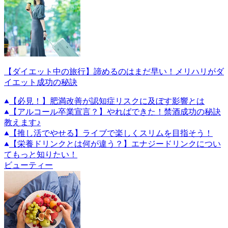
【ダイエット中の旅行】諦めるのはまだ早い！メリハリがダ
イエット成功の秘訣
【必見！】肥満改善が認知症リスクに及ぼす影響とは
【アルコール卒業宣言？】やればできた！禁酒成功の秘訣
教えます♪
【推し活でやせる】ライブで楽しくスリムを目指そう！
【栄養ドリンクとは何が違う？】エナジードリンクについ
てもっと知りたい！
ビューティー