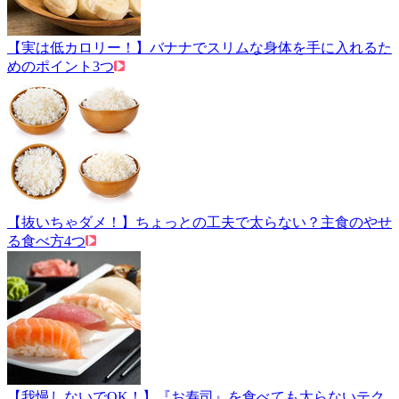
【実は低カロリー！】バナナでスリムな身体を手に入れるた
めのポイント3つ
【抜いちゃダメ！】ちょっとの工夫で太らない？主食のやせ
る食べ方4つ
【我慢しないでOK！】『お寿司』を食べても太らないテク