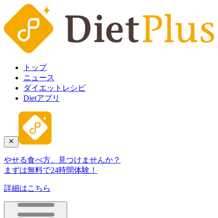
トップ
ニュース
ダイエットレシピ
Dietアプリ
やせる食べ方、見つけませんか？
まずは無料で24時間体験！
詳細はこちら