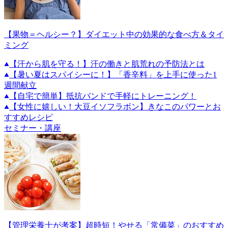
【果物＝ヘルシー？】ダイエット中の効果的な食べ方＆タイ
ミング
【汗から肌を守る！】汗の働きと肌荒れの予防法とは
【暑い夏はスパイシーに！】「香辛料」を上手に使った1
週間献立
【自宅で簡単】抵抗バンドで手軽にトレーニング！
【女性に嬉しい！大豆イソフラボン】きなこのパワーとお
すすめレシピ
セミナー・講座
【管理栄養士が考案】超時短！やせる「常備菜」のおすすめ