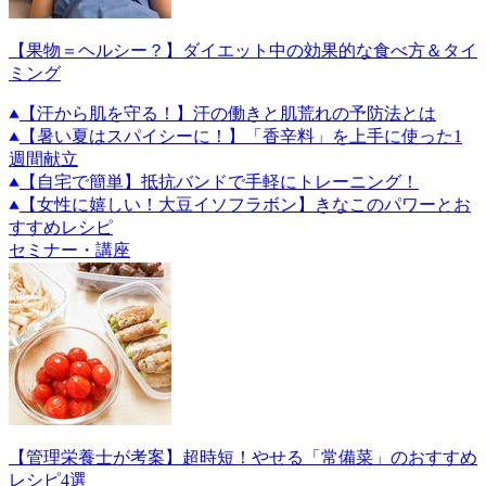
【果物＝ヘルシー？】ダイエット中の効果的な食べ方＆タイ
ミング
【汗から肌を守る！】汗の働きと肌荒れの予防法とは
【暑い夏はスパイシーに！】「香辛料」を上手に使った1
週間献立
【自宅で簡単】抵抗バンドで手軽にトレーニング！
【女性に嬉しい！大豆イソフラボン】きなこのパワーとお
すすめレシピ
セミナー・講座
【管理栄養士が考案】超時短！やせる「常備菜」のおすすめ
レシピ4選