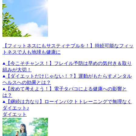
【フィットネスにもサスティナブルを！】持続可能なフィッ
トネスで人も地球も健康に
【今こそチャンス！】フレイル予防は早めの気付き＆取り
組みが大切！
【ダイエットだけじゃない！？】運動がもたらすメンタル
ヘルスへの効果とは？
【改めて考えよう！】電子タバコによる健康への影響と
は？
【継続は力なり】ローインパクトトレーニングで無理なく
ダイエット♪
ダイエット