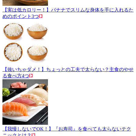
【実は低カロリー！】バナナでスリムな身体を手に入れるた
めのポイント3つ
【抜いちゃダメ！】ちょっとの工夫で太らない？主食のやせ
る食べ方4つ
【我慢しないでOK！】『お寿司』を食べても太らないテク
ニックとは？