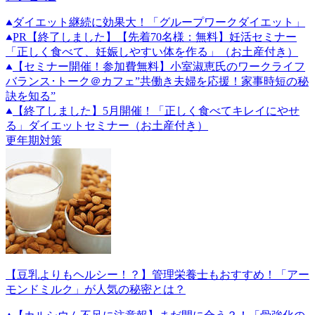
ダイエット継続に効果大！「グループワークダイエット」
PR
【終了しました】【先着70名様：無料】妊活セミナー
「正しく食べて、妊娠しやすい体を作る」（お土産付き）
【セミナー開催！参加費無料】小室淑恵氏のワークライフ
バランス･トーク＠カフェ”共働き夫婦を応援！家事時短の秘
訣を知る”
【終了しました】5月開催！「正しく食べてキレイにやせ
る」ダイエットセミナー（お土産付き）
更年期対策
【豆乳よりもヘルシー！？】管理栄養士もおすすめ！「アー
モンドミルク」が人気の秘密とは？