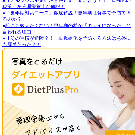
【カルシウム不足に注意報】まだ間に合う？！「骨強化の
秘策」を管理栄養士が解説！
「更年期対策コース」徹底解説！更年期は食事で予防でき
るのか？
誰にも教えたくない！更年期の私が「キレイになった」と
言われる理由
【その習慣が危険？！】動脈硬化を予防する方法は意外に
も簡単だった？！