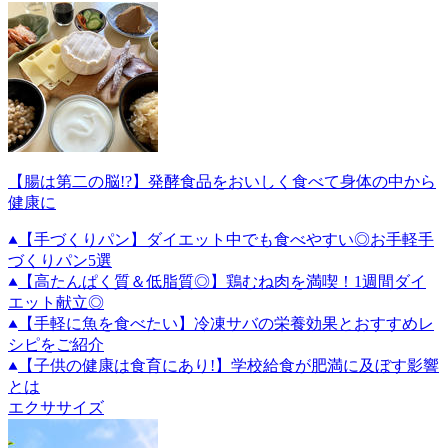
【腸は第二の脳!?】発酵食品をおいしく食べて身体の中から
健康に
【手づくりパン】ダイエット中でも食べやすい◎お手軽手
づくりパン5選
【高たんぱく質＆低脂質◎】鶏むね肉を満喫！1週間ダイ
エット献立◎
【手軽に魚を食べたい】冷凍サバの栄養効果とおすすめレ
シピをご紹介
【子供の健康は食育にあり!】学校給食が肥満に及ぼす影響
とは
エクササイズ