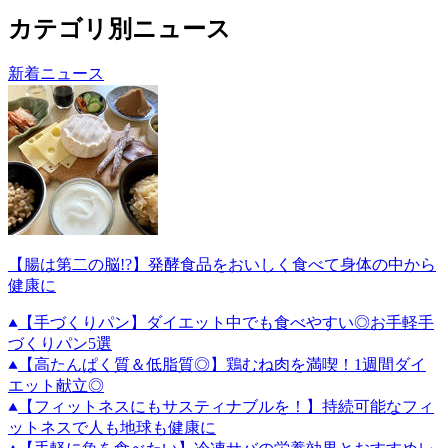
カテゴリ別ニュース
新着ニュース
【腸は第二の脳!?】発酵食品をおいしく食べて身体の中から
健康に
【手づくりパン】ダイエット中でも食べやすい◎お手軽手
づくりパン5選
【高たんぱく質＆低脂質◎】鶏むね肉を満喫！1週間ダイ
エット献立◎
【フィットネスにもサスティナブルを！】持続可能なフィ
ットネスで人も地球も健康に