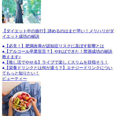
【ダイエット中の旅行】諦めるのはまだ早い！メリハリがダ
イエット成功の秘訣
【必見！】肥満改善が認知症リスクに及ぼす影響とは
【アルコール卒業宣言？】やればできた！禁酒成功の秘訣
教えます♪
【推し活でやせる】ライブで楽しくスリムを目指そう！
【栄養ドリンクとは何が違う？】エナジードリンクについ
てもっと知りたい！
ビューティー