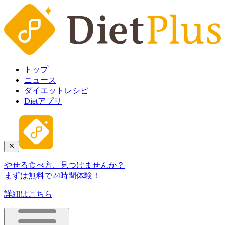
トップ
ニュース
ダイエットレシピ
Dietアプリ
やせる食べ方、見つけませんか？
まずは無料で24時間体験！
詳細はこちら