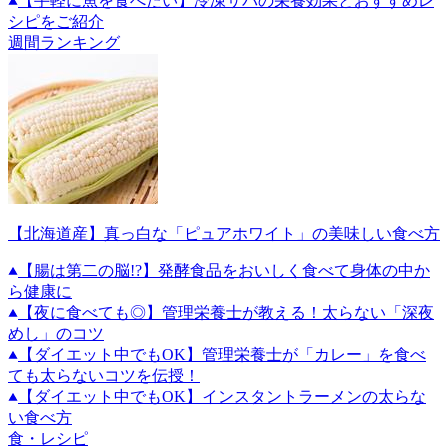
【手軽に魚を食べたい】冷凍サバの栄養効果とおすすめレ
シピをご紹介
週間ランキング
【北海道産】真っ白な「ピュアホワイト」の美味しい食べ方
【腸は第二の脳!?】発酵食品をおいしく食べて身体の中か
ら健康に
【夜に食べても◎】管理栄養士が教える！太らない「深夜
めし」のコツ
【ダイエット中でもOK】管理栄養士が「カレー」を食べ
ても太らないコツを伝授！
【ダイエット中でもOK】インスタントラーメンの太らな
い食べ方
食・レシピ