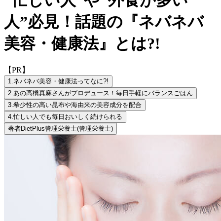
人”必見！話題の『ネバネバ
美容・健康法』とは?!
【PR】
1.
ネバネバ美容・健康法ってなに?!
2.
あの高橋真麻さんがプロデュース！毎日手軽にバランスごはん
3.
希少性の高い昆布や海由来の美容成分を配合
4.
忙しい人でも毎日おいしく続けられる
著者
DietPlus管理栄養士
(管理栄養士)