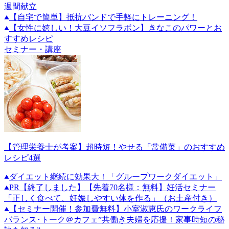
週間献立
【自宅で簡単】抵抗バンドで手軽にトレーニング！
【女性に嬉しい！大豆イソフラボン】きなこのパワーとお
すすめレシピ
セミナー・講座
【管理栄養士が考案】超時短！やせる「常備菜」のおすすめ
レシピ4選
ダイエット継続に効果大！「グループワークダイエット」
PR
【終了しました】【先着70名様：無料】妊活セミナー
「正しく食べて、妊娠しやすい体を作る」（お土産付き）
【セミナー開催！参加費無料】小室淑恵氏のワークライフ
バランス･トーク＠カフェ”共働き夫婦を応援！家事時短の秘