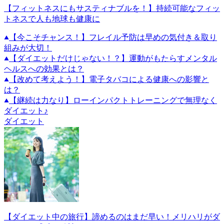
【フィットネスにもサスティナブルを！】持続可能なフィッ
トネスで人も地球も健康に
【今こそチャンス！】フレイル予防は早めの気付き＆取り
組みが大切！
【ダイエットだけじゃない！？】運動がもたらすメンタル
ヘルスへの効果とは？
【改めて考えよう！】電子タバコによる健康への影響と
は？
【継続は力なり】ローインパクトトレーニングで無理なく
ダイエット♪
ダイエット
【ダイエット中の旅行】諦めるのはまだ早い！メリハリがダ