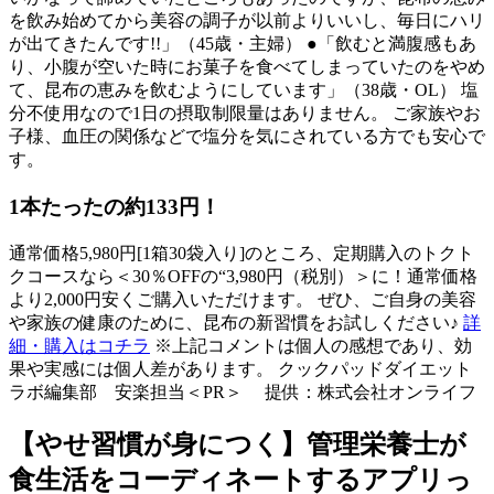
を飲み始めてから美容の調子が以前よりいいし、毎日にハリ
が出てきたんです!!」（45歳・主婦） ●「飲むと満腹感もあ
り、小腹が空いた時にお菓子を食べてしまっていたのをやめ
て、昆布の恵みを飲むようにしています」（38歳・OL） 塩
分不使用なので1日の摂取制限量はありません。 ご家族やお
子様、血圧の関係などで塩分を気にされている方でも安心で
す。
1本たったの約133円！
通常価格5,980円[1箱30袋入り]のところ、定期購入のトクト
クコースなら＜30％OFFの“3,980円（税別）＞に！通常価格
より2,000円安くご購入いただけます。 ぜひ、ご自身の美容
や家族の健康のために、昆布の新習慣をお試しください♪
詳
細・購入はコチラ
※上記コメントは個人の感想であり、効
果や実感には個人差があります。 クックパッドダイエット
ラボ編集部 安楽担当＜PR＞ 提供：株式会社オンライフ
【やせ習慣が身につく】管理栄養士が
食生活をコーディネートするアプリっ