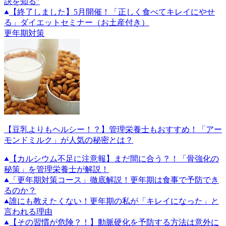
訣を知る”
【終了しました】5月開催！「正しく食べてキレイにやせ
る」ダイエットセミナー（お土産付き）
更年期対策
【豆乳よりもヘルシー！？】管理栄養士もおすすめ！「アー
モンドミルク」が人気の秘密とは？
【カルシウム不足に注意報】まだ間に合う？！「骨強化の
秘策」を管理栄養士が解説！
「更年期対策コース」徹底解説！更年期は食事で予防でき
るのか？
誰にも教えたくない！更年期の私が「キレイになった」と
言われる理由
【その習慣が危険？！】動脈硬化を予防する方法は意外に