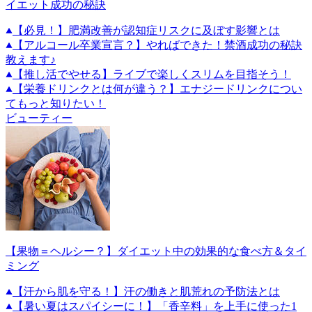
イエット成功の秘訣
【必見！】肥満改善が認知症リスクに及ぼす影響とは
【アルコール卒業宣言？】やればできた！禁酒成功の秘訣
教えます♪
【推し活でやせる】ライブで楽しくスリムを目指そう！
【栄養ドリンクとは何が違う？】エナジードリンクについ
てもっと知りたい！
ビューティー
【果物＝ヘルシー？】ダイエット中の効果的な食べ方＆タイ
ミング
【汗から肌を守る！】汗の働きと肌荒れの予防法とは
【暑い夏はスパイシーに！】「香辛料」を上手に使った1