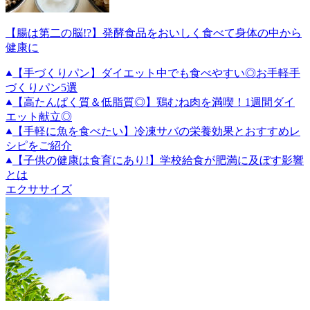
【腸は第二の脳!?】発酵食品をおいしく食べて身体の中から
健康に
【手づくりパン】ダイエット中でも食べやすい◎お手軽手
づくりパン5選
【高たんぱく質＆低脂質◎】鶏むね肉を満喫！1週間ダイ
エット献立◎
【手軽に魚を食べたい】冷凍サバの栄養効果とおすすめレ
シピをご紹介
【子供の健康は食育にあり!】学校給食が肥満に及ぼす影響
とは
エクササイズ