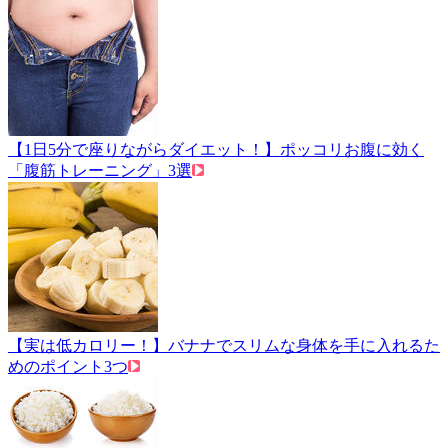
【1日5分で座りながらダイエット！】ポッコリお腹に効く
「腹筋トレーニング」3選
【実は低カロリー！】バナナでスリムな身体を手に入れるた
めのポイント3つ