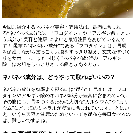
今回ご紹介するネバネバ美容・健康法は、昆布に含まれ
る“ネバネバ成分”の、「フコダイン」や「アルギン酸」とい
う成分が“美容と健康”によいと最近注目をあびているんで
す！ 昆布の“ネバネバ成分”である「フコダイン」は、胃腸
を保護しながらぽっこりお腹をすっきり整え、丈夫な体づく
りをサポート。 また同じく“ネバネバ成分”の「アルギン
酸」はお肌をしっとりさせる働きがあるとか。
ネバネバ成分は、どうやって取ればいいの？
ネバネバ成分を効率よく摂るには“昆布”！ 昆布には、フコ
ダインやアルギン酸のネバネバ成分が豊富に含まれていて、
その他にも、骨をつくるために大切な“カルシウム”や “カリ
ウム”など、海のミネラルが豊富に含まれています。 とはい
え、いくら美容と健康のためといっても昆布を毎日食べるの
は、難しいですよね。