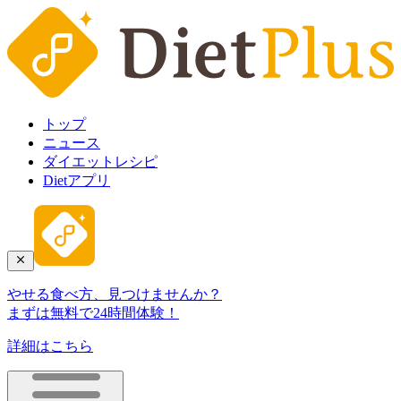
トップ
ニュース
ダイエットレシピ
Dietアプリ
やせる食べ方、見つけませんか？
まずは無料で24時間体験！
詳細はこちら