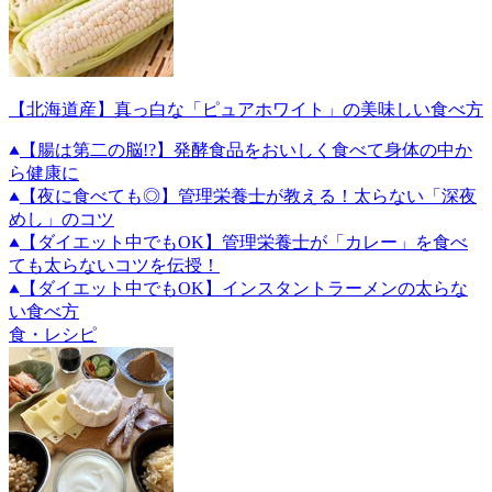
【北海道産】真っ白な「ピュアホワイト」の美味しい食べ方
【腸は第二の脳!?】発酵食品をおいしく食べて身体の中か
ら健康に
【夜に食べても◎】管理栄養士が教える！太らない「深夜
めし」のコツ
【ダイエット中でもOK】管理栄養士が「カレー」を食べ
ても太らないコツを伝授！
【ダイエット中でもOK】インスタントラーメンの太らな
い食べ方
食・レシピ