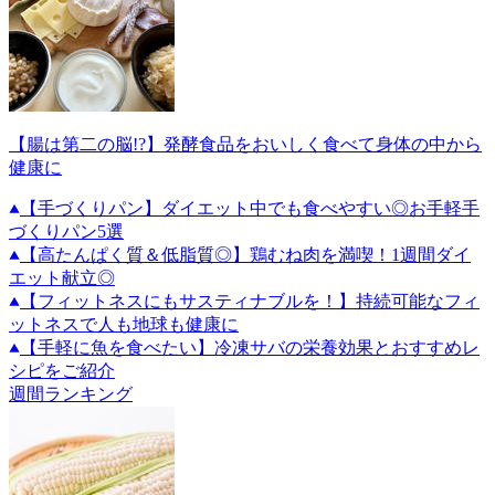
【腸は第二の脳!?】発酵食品をおいしく食べて身体の中から
健康に
【手づくりパン】ダイエット中でも食べやすい◎お手軽手
づくりパン5選
【高たんぱく質＆低脂質◎】鶏むね肉を満喫！1週間ダイ
エット献立◎
【フィットネスにもサスティナブルを！】持続可能なフィ
ットネスで人も地球も健康に
【手軽に魚を食べたい】冷凍サバの栄養効果とおすすめレ
シピをご紹介
週間ランキング