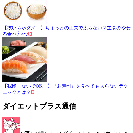
【抜いちゃダメ！】ちょっとの工夫で太らない？主食のやせ
る食べ方4つ
【我慢しないでOK！】『お寿司』を食べても太らないテク
ニックとは？
ダイエットプラス通信