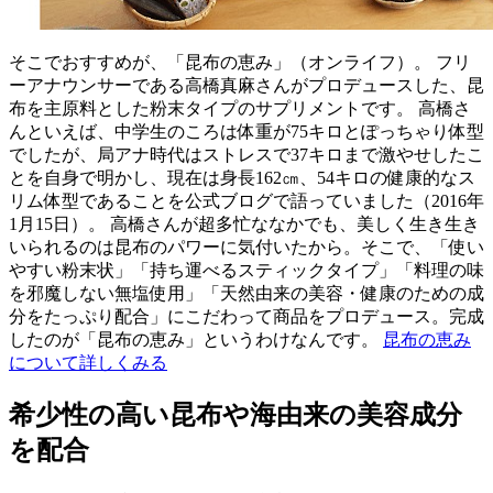
そこでおすすめが、「昆布の恵み」（オンライフ）。 フリ
ーアナウンサーである高橋真麻さんがプロデュースした、昆
布を主原料とした粉末タイプのサプリメントです。 高橋さ
んといえば、中学生のころは体重が75キロとぽっちゃり体型
でしたが、局アナ時代はストレスで37キロまで激やせしたこ
とを自身で明かし、現在は身長162㎝、54キロの健康的なス
リム体型であることを公式ブログで語っていました（2016年
1月15日）。 高橋さんが超多忙ななかでも、美しく生き生き
いられるのは昆布のパワーに気付いたから。そこで、「使い
やすい粉末状」「持ち運べるスティックタイプ」「料理の味
を邪魔しない無塩使用」「天然由来の美容・健康のための成
分をたっぷり配合」にこだわって商品をプロデュース。完成
したのが「昆布の恵み」というわけなんです。
昆布の恵み
について詳しくみる
希少性の高い昆布や海由来の美容成分
を配合