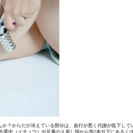
んか？からだが冷えている部分は、血行が悪く代謝が低下して
ある委中（イチュウ）や足裏の人差し指から指2本分下にあるく