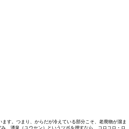
います。つまり、からだが冷えている部分こそ、老廃物が溜ま
ぼみ、湧泉（ユウセン）というツボを押すなら、コロコロ・ロ