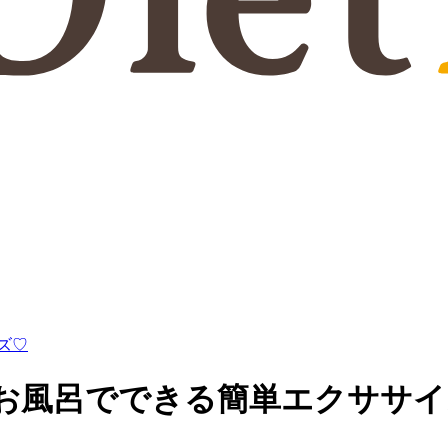
ズ♡
 お風呂でできる簡単エクササイ