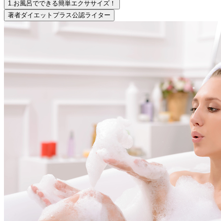
1.
お風呂でできる簡単エクササイズ！
著者
ダイエットプラス公認ライター