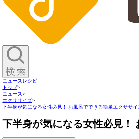
ニュース
レシピ
トップ
>
ニュース
>
エクササイズ
>
下半身が気になる女性必見！ お風呂でできる簡単エクササイ
下半身が気になる女性必見！