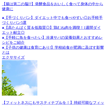
【腸は第二の脳!?】発酵食品をおいしく食べて身体の中から
健康に
【手づくりパン】ダイエット中でも食べやすい◎お手軽手
づくりパン5選
【高たんぱく質＆低脂質◎】鶏むね肉を満喫！1週間ダイ
エット献立◎
【手軽に魚を食べたい】冷凍サバの栄養効果とおすすめレ
シピをご紹介
【子供の健康は食育にあり!】学校給食が肥満に及ぼす影響
とは
エクササイズ
【フィットネスにもサスティナブルを！】持続可能なフィッ