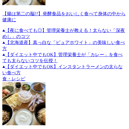
【腸は第二の脳!?】発酵食品をおいしく食べて身体の中から
健康に
【夜に食べても◎】管理栄養士が教える！太らない「深夜
めし」のコツ
【北海道産】真っ白な「ピュアホワイト」の美味しい食べ
方
【ダイエット中でもOK】管理栄養士が「カレー」を食べ
ても太らないコツを伝授！
【ダイエット中でもOK】インスタントラーメンの太らな
い食べ方
食・レシピ