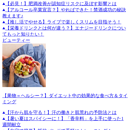
【必見！】肥満改善が認知症リスクに及ぼす影響とは
【アルコール卒業宣言？】やればできた！禁酒成功の秘訣
教えます♪
【推し活でやせる】ライブで楽しくスリムを目指そう！
【栄養ドリンクとは何が違う？】エナジードリンクについ
てもっと知りたい！
ビューティー
【果物＝ヘルシー？】ダイエット中の効果的な食べ方＆タイ
ミング
【汗から肌を守る！】汗の働きと肌荒れの予防法とは
【暑い夏はスパイシーに！】「香辛料」を上手に使った1
週間献立