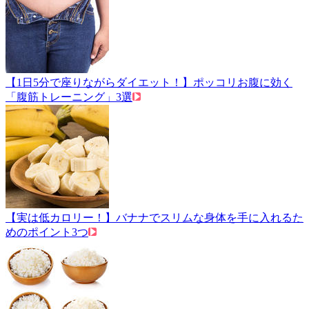
【1日5分で座りながらダイエット！】ポッコリお腹に効く
「腹筋トレーニング」3選
【実は低カロリー！】バナナでスリムな身体を手に入れるた
めのポイント3つ