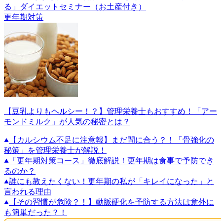
る」ダイエットセミナー（お土産付き）
更年期対策
【豆乳よりもヘルシー！？】管理栄養士もおすすめ！「アー
モンドミルク」が人気の秘密とは？
【カルシウム不足に注意報】まだ間に合う？！「骨強化の
秘策」を管理栄養士が解説！
「更年期対策コース」徹底解説！更年期は食事で予防でき
るのか？
誰にも教えたくない！更年期の私が「キレイになった」と
言われる理由
【その習慣が危険？！】動脈硬化を予防する方法は意外に
も簡単だった？！