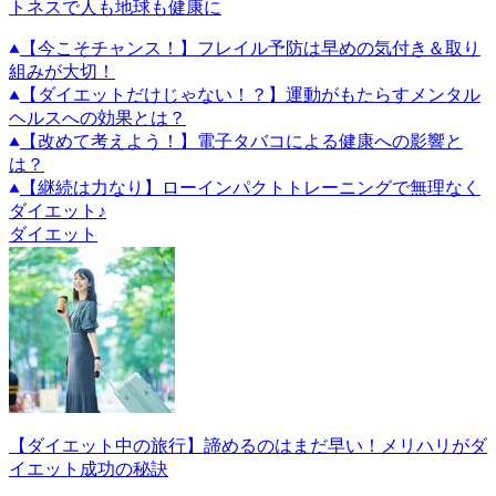
トネスで人も地球も健康に
【今こそチャンス！】フレイル予防は早めの気付き＆取り
組みが大切！
【ダイエットだけじゃない！？】運動がもたらすメンタル
ヘルスへの効果とは？
【改めて考えよう！】電子タバコによる健康への影響と
は？
【継続は力なり】ローインパクトトレーニングで無理なく
ダイエット♪
ダイエット
【ダイエット中の旅行】諦めるのはまだ早い！メリハリがダ
イエット成功の秘訣