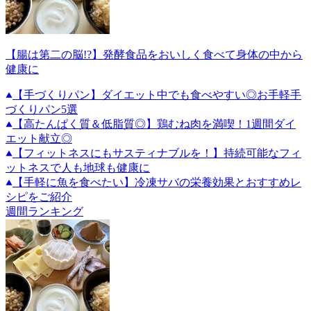
【腸は第二の脳!?】発酵食品をおいしく食べて身体の中から
健康に
【手づくりパン】ダイエット中でも食べやすい◎お手軽手
づくりパン5選
【高たんぱく質＆低脂質◎】鶏むね肉を満喫！1週間ダイ
エット献立◎
【フィットネスにもサスティナブルを！】持続可能なフィ
ットネスで人も地球も健康に
【手軽に魚を食べたい】冷凍サバの栄養効果とおすすめレ
シピをご紹介
週間ランキング