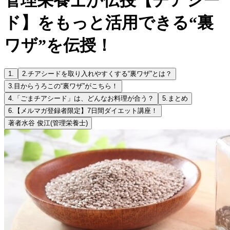
ド】をもっと活用できる“裏
ワザ”を伝授！
1.
2.
チアシードを取り入れやすくする“裏ワザ”とは？
3.
目からうろこの“裏ワザ”がこちら！
4.
「ごまチアシード」は、どんなお料理が合う？
5.
まとめ
6.
【メルマガ登録者限定】7日間ダイエット講座！
著者
水谷 俊江
(管理栄養士)