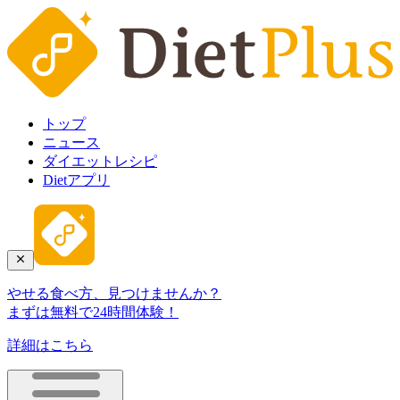
トップ
ニュース
ダイエットレシピ
Dietアプリ
やせる食べ方、見つけませんか？
まずは無料で24時間体験！
詳細はこちら