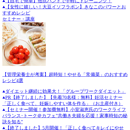
【自宅で簡単】抵抗バンドで手軽にトレーニング！
【女性に嬉しい！大豆イソフラボン】きなこのパワーとお
すすめレシピ
セミナー・講座
【管理栄養士が考案】超時短！やせる「常備菜」のおすすめ
レシピ4選
ダイエット継続に効果大！「グループワークダイエット」
PR
【終了しました】【先着70名様：無料】妊活セミナー
「正しく食べて、妊娠しやすい体を作る」（お土産付き）
【セミナー開催！参加費無料】小室淑恵氏のワークライフ
バランス･トーク＠カフェ”共働き夫婦を応援！家事時短の秘
訣を知る”
【終了しました】5月開催！「正しく食べてキレイにやせ