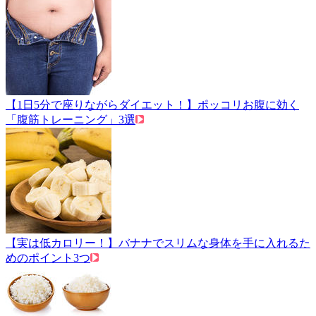
【1日5分で座りながらダイエット！】ポッコリお腹に効く
「腹筋トレーニング」3選
【実は低カロリー！】バナナでスリムな身体を手に入れるた
めのポイント3つ