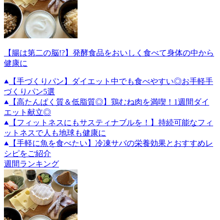
【腸は第二の脳!?】発酵食品をおいしく食べて身体の中から
健康に
【手づくりパン】ダイエット中でも食べやすい◎お手軽手
づくりパン5選
【高たんぱく質＆低脂質◎】鶏むね肉を満喫！1週間ダイ
エット献立◎
【フィットネスにもサスティナブルを！】持続可能なフィ
ットネスで人も地球も健康に
【手軽に魚を食べたい】冷凍サバの栄養効果とおすすめレ
シピをご紹介
週間ランキング