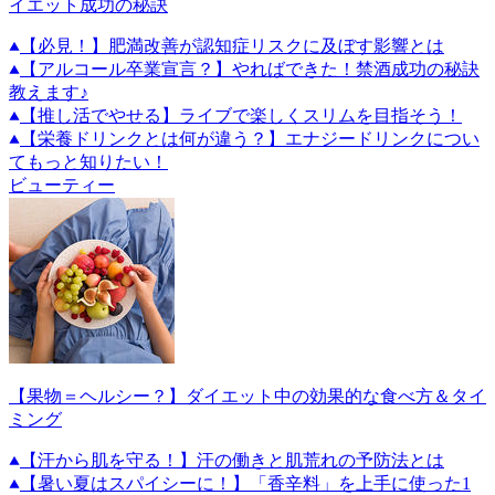
イエット成功の秘訣
【必見！】肥満改善が認知症リスクに及ぼす影響とは
【アルコール卒業宣言？】やればできた！禁酒成功の秘訣
教えます♪
【推し活でやせる】ライブで楽しくスリムを目指そう！
【栄養ドリンクとは何が違う？】エナジードリンクについ
てもっと知りたい！
ビューティー
【果物＝ヘルシー？】ダイエット中の効果的な食べ方＆タイ
ミング
【汗から肌を守る！】汗の働きと肌荒れの予防法とは
【暑い夏はスパイシーに！】「香辛料」を上手に使った1