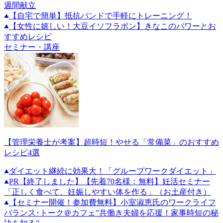
週間献立
【自宅で簡単】抵抗バンドで手軽にトレーニング！
【女性に嬉しい！大豆イソフラボン】きなこのパワーとお
すすめレシピ
セミナー・講座
【管理栄養士が考案】超時短！やせる「常備菜」のおすすめ
レシピ4選
ダイエット継続に効果大！「グループワークダイエット」
PR
【終了しました】【先着70名様：無料】妊活セミナー
「正しく食べて、妊娠しやすい体を作る」（お土産付き）
【セミナー開催！参加費無料】小室淑恵氏のワークライフ
バランス･トーク＠カフェ”共働き夫婦を応援！家事時短の秘