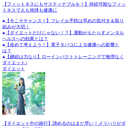
【フィットネスにもサスティナブルを！】持続可能なフィッ
トネスで人も地球も健康に
【今こそチャンス！】フレイル予防は早めの気付き＆取り
組みが大切！
【ダイエットだけじゃない！？】運動がもたらすメンタル
ヘルスへの効果とは？
【改めて考えよう！】電子タバコによる健康への影響と
は？
【継続は力なり】ローインパクトトレーニングで無理なく
ダイエット♪
ダイエット
【ダイエット中の旅行】諦めるのはまだ早い！メリハリがダ