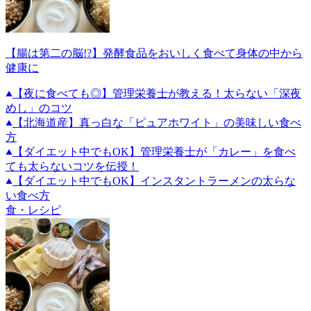
【腸は第二の脳!?】発酵食品をおいしく食べて身体の中から
健康に
【夜に食べても◎】管理栄養士が教える！太らない「深夜
めし」のコツ
【北海道産】真っ白な「ピュアホワイト」の美味しい食べ
方
【ダイエット中でもOK】管理栄養士が「カレー」を食べ
ても太らないコツを伝授！
【ダイエット中でもOK】インスタントラーメンの太らな
い食べ方
食・レシピ