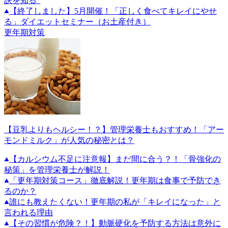
訣を知る”
【終了しました】5月開催！「正しく食べてキレイにやせ
る」ダイエットセミナー（お土産付き）
更年期対策
【豆乳よりもヘルシー！？】管理栄養士もおすすめ！「アー
モンドミルク」が人気の秘密とは？
【カルシウム不足に注意報】まだ間に合う？！「骨強化の
秘策」を管理栄養士が解説！
「更年期対策コース」徹底解説！更年期は食事で予防でき
るのか？
誰にも教えたくない！更年期の私が「キレイになった」と
言われる理由
【その習慣が危険？！】動脈硬化を予防する方法は意外に