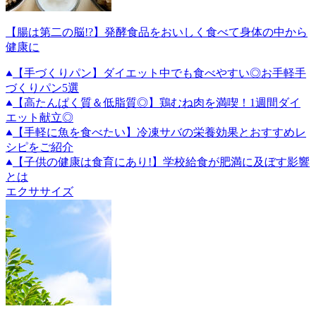
【腸は第二の脳!?】発酵食品をおいしく食べて身体の中から
健康に
【手づくりパン】ダイエット中でも食べやすい◎お手軽手
づくりパン5選
【高たんぱく質＆低脂質◎】鶏むね肉を満喫！1週間ダイ
エット献立◎
【手軽に魚を食べたい】冷凍サバの栄養効果とおすすめレ
シピをご紹介
【子供の健康は食育にあり!】学校給食が肥満に及ぼす影響
とは
エクササイズ