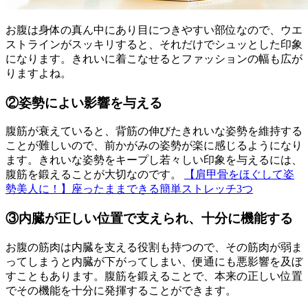
お腹は身体の真ん中にあり目につきやすい部位なので、ウエ
ストラインがスッキリすると、それだけでシュッとした印象
になります。きれいに着こなせるとファッションの幅も広が
りますよね。
②姿勢によい影響を与える
腹筋が衰えていると、背筋の伸びたきれいな姿勢を維持する
ことが難しいので、前かがみの姿勢が楽に感じるようになり
ます。きれいな姿勢をキープし若々しい印象を与えるには、
腹筋を鍛えることが大切なのです。
【肩甲骨をほぐして姿
勢美人に！】座ったままできる簡単ストレッチ3つ
③内臓が正しい位置で支えられ、十分に機能する
お腹の筋肉は内臓を支える役割も持つので、その筋肉が弱ま
ってしまうと内臓が下がってしまい、便通にも悪影響を及ぼ
すこともあります。腹筋を鍛えることで、本来の正しい位置
でその機能を十分に発揮することができます。