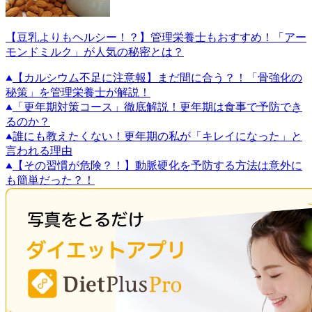
【豆乳よりもヘルシー！？】管理栄養士もおすすめ！「アー
モンドミルク」が人気の秘密とは？
【カルシウム不足に注意報】まだ間に合う？！「骨強化の
秘策」を管理栄養士が解説！
「更年期対策コース」徹底解説！更年期は食事で予防でき
るのか？
誰にも教えたくない！更年期の私が「キレイになった」と
言われる理由
【その習慣が危険？！】動脈硬化を予防する方法は意外に
も簡単だった？！