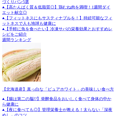
づくりパン5選
【高たんぱく質＆低脂質◎】鶏むね肉を満喫！1週間ダイ
エット献立◎
【フィットネスにもサスティナブルを！】持続可能なフィ
ットネスで人も地球も健康に
【手軽に魚を食べたい】冷凍サバの栄養効果とおすすめレ
シピをご紹介
週間ランキング
【北海道産】真っ白な「ピュアホワイト」の美味しい食べ方
【腸は第二の脳!?】発酵食品をおいしく食べて身体の中か
ら健康に
【夜に食べても◎】管理栄養士が教える！太らない「深夜
めし」のコツ