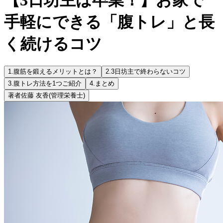
手軽にできる「腹トレ」と長
く続けるコツ
1.
腹筋を鍛えるメリットとは？
2.
3日坊主で終わらないコツ
3.
腹トレ方法を1つご紹介
4.
まとめ
著者
佐藤 友香
(管理栄養士)