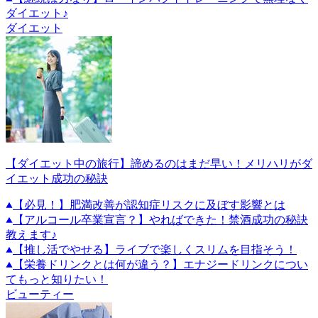
ダイエット♪
ダイエット
【ダイエット中の旅行】諦めるのはまだ早い！メリハリがダ
イエット成功の秘訣
【必見！】肥満改善が認知症リスクに及ぼす影響とは
【アルコール卒業宣言？】やればできた！禁酒成功の秘訣
教えます♪
【推し活でやせる】ライブで楽しくスリムを目指そう！
【栄養ドリンクとは何が違う？】エナジードリンクについ
てもっと知りたい！
ビューティー