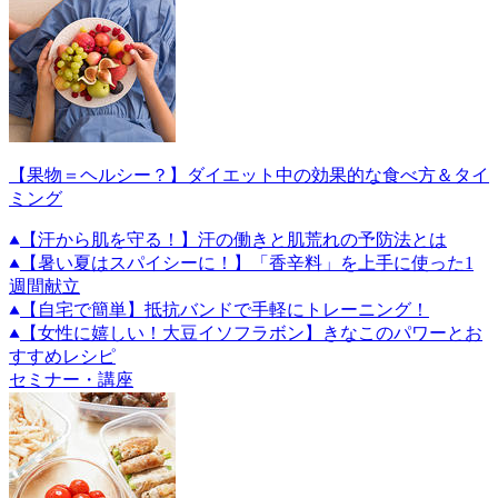
【果物＝ヘルシー？】ダイエット中の効果的な食べ方＆タイ
ミング
【汗から肌を守る！】汗の働きと肌荒れの予防法とは
【暑い夏はスパイシーに！】「香辛料」を上手に使った1
週間献立
【自宅で簡単】抵抗バンドで手軽にトレーニング！
【女性に嬉しい！大豆イソフラボン】きなこのパワーとお
すすめレシピ
セミナー・講座