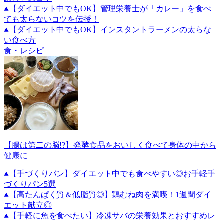
【ダイエット中でもOK】管理栄養士が「カレー」を食べ
ても太らないコツを伝授！
【ダイエット中でもOK】インスタントラーメンの太らな
い食べ方
食・レシピ
【腸は第二の脳!?】発酵食品をおいしく食べて身体の中から
健康に
【手づくりパン】ダイエット中でも食べやすい◎お手軽手
づくりパン5選
【高たんぱく質＆低脂質◎】鶏むね肉を満喫！1週間ダイ
エット献立◎
【手軽に魚を食べたい】冷凍サバの栄養効果とおすすめレ