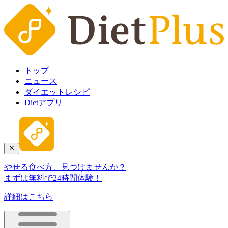
トップ
ニュース
ダイエットレシピ
Dietアプリ
やせる食べ方、見つけませんか？
まずは無料で24時間体験！
詳細はこちら