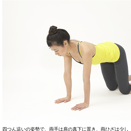
四つん這いの姿勢で、両手は肩の真下に置き、両ひざは少し