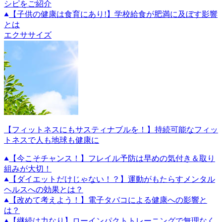
シピをご紹介
【子供の健康は食育にあり!】学校給食が肥満に及ぼす影響
とは
エクササイズ
【フィットネスにもサスティナブルを！】持続可能なフィッ
トネスで人も地球も健康に
【今こそチャンス！】フレイル予防は早めの気付き＆取り
組みが大切！
【ダイエットだけじゃない！？】運動がもたらすメンタル
ヘルスへの効果とは？
【改めて考えよう！】電子タバコによる健康への影響と
は？
【継続は力なり】ローインパクトトレーニングで無理なく