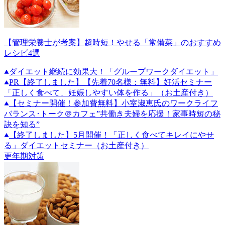
【管理栄養士が考案】超時短！やせる「常備菜」のおすすめ
レシピ4選
ダイエット継続に効果大！「グループワークダイエット」
PR
【終了しました】【先着70名様：無料】妊活セミナー
「正しく食べて、妊娠しやすい体を作る」（お土産付き）
【セミナー開催！参加費無料】小室淑恵氏のワークライフ
バランス･トーク＠カフェ”共働き夫婦を応援！家事時短の秘
訣を知る”
【終了しました】5月開催！「正しく食べてキレイにやせ
る」ダイエットセミナー（お土産付き）
更年期対策