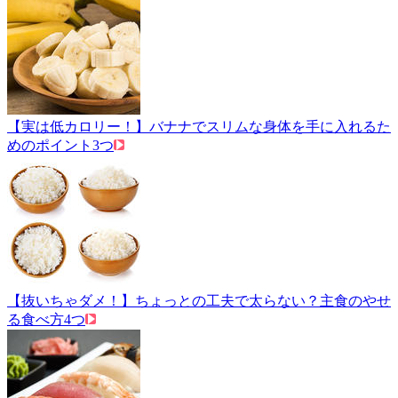
【実は低カロリー！】バナナでスリムな身体を手に入れるた
めのポイント3つ
【抜いちゃダメ！】ちょっとの工夫で太らない？主食のやせ
る食べ方4つ