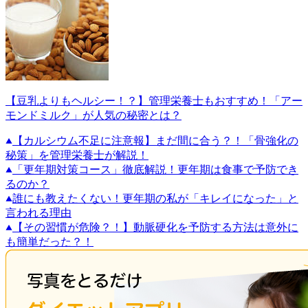
【豆乳よりもヘルシー！？】管理栄養士もおすすめ！「アー
モンドミルク」が人気の秘密とは？
【カルシウム不足に注意報】まだ間に合う？！「骨強化の
秘策」を管理栄養士が解説！
「更年期対策コース」徹底解説！更年期は食事で予防でき
るのか？
誰にも教えたくない！更年期の私が「キレイになった」と
言われる理由
【その習慣が危険？！】動脈硬化を予防する方法は意外に
も簡単だった？！