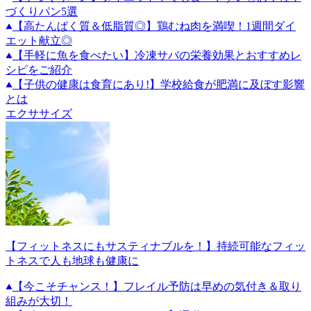
づくりパン5選
【高たんぱく質＆低脂質◎】鶏むね肉を満喫！1週間ダイ
エット献立◎
【手軽に魚を食べたい】冷凍サバの栄養効果とおすすめレ
シピをご紹介
【子供の健康は食育にあり!】学校給食が肥満に及ぼす影響
とは
エクササイズ
【フィットネスにもサスティナブルを！】持続可能なフィッ
トネスで人も地球も健康に
【今こそチャンス！】フレイル予防は早めの気付き＆取り
組みが大切！