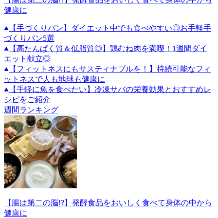
健康に
【手づくりパン】ダイエット中でも食べやすい◎お手軽手
づくりパン5選
【高たんぱく質＆低脂質◎】鶏むね肉を満喫！1週間ダイ
エット献立◎
【フィットネスにもサスティナブルを！】持続可能なフィ
ットネスで人も地球も健康に
【手軽に魚を食べたい】冷凍サバの栄養効果とおすすめレ
シピをご紹介
週間ランキング
【腸は第二の脳!?】発酵食品をおいしく食べて身体の中から
健康に