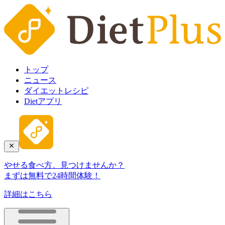
トップ
ニュース
ダイエットレシピ
Dietアプリ
やせる食べ方、見つけませんか？
まずは無料で24時間体験！
詳細はこちら