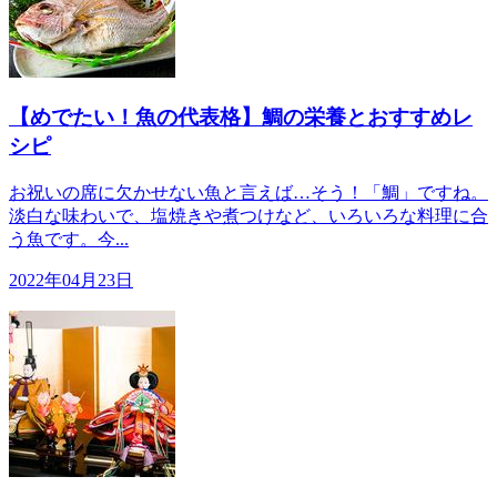
【めでたい！魚の代表格】鯛の栄養とおすすめレ
シピ
お祝いの席に欠かせない魚と言えば…そう！「鯛」ですね。
淡白な味わいで、塩焼きや煮つけなど、いろいろな料理に合
う魚です。今...
2022年04月23日