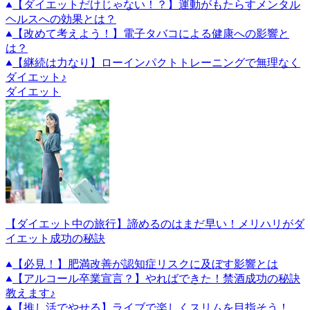
【ダイエットだけじゃない！？】運動がもたらすメンタル
ヘルスへの効果とは？
【改めて考えよう！】電子タバコによる健康への影響と
は？
【継続は力なり】ローインパクトトレーニングで無理なく
ダイエット♪
ダイエット
【ダイエット中の旅行】諦めるのはまだ早い！メリハリがダ
イエット成功の秘訣
【必見！】肥満改善が認知症リスクに及ぼす影響とは
【アルコール卒業宣言？】やればできた！禁酒成功の秘訣
教えます♪
【推し活でやせる】ライブで楽しくスリムを目指そう！