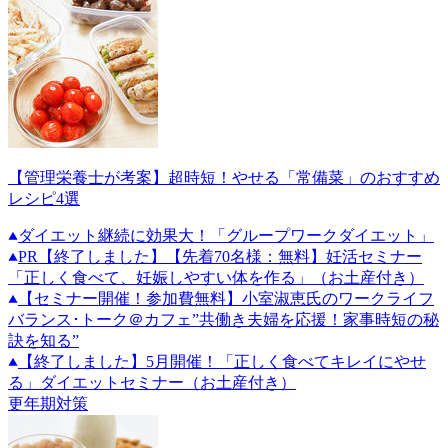
【管理栄養士が考案】超時短！やせる「常備菜」のおすすめ
レシピ4選
ダイエット継続に効果大！「グループワークダイエット」
PR
【終了しました】【先着70名様：無料】妊活セミナー
「正しく食べて、妊娠しやすい体を作る」（お土産付き）
【セミナー開催！参加費無料】小室淑恵氏のワークライフ
バランス･トーク＠カフェ”共働き夫婦を応援！家事時短の秘
訣を知る”
【終了しました】5月開催！「正しく食べてキレイにやせ
る」ダイエットセミナー（お土産付き）
更年期対策