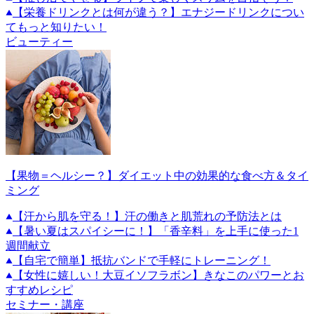
【栄養ドリンクとは何が違う？】エナジードリンクについ
てもっと知りたい！
ビューティー
【果物＝ヘルシー？】ダイエット中の効果的な食べ方＆タイ
ミング
【汗から肌を守る！】汗の働きと肌荒れの予防法とは
【暑い夏はスパイシーに！】「香辛料」を上手に使った1
週間献立
【自宅で簡単】抵抗バンドで手軽にトレーニング！
【女性に嬉しい！大豆イソフラボン】きなこのパワーとお
すすめレシピ
セミナー・講座