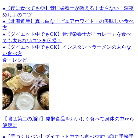
【夜に食べても◎】管理栄養士が教える！太らない「深夜
めし」のコツ
【北海道産】真っ白な「ピュアホワイト」の美味しい食べ
方
【ダイエット中でもOK】管理栄養士が「カレー」を食べ
ても太らないコツを伝授！
【ダイエット中でもOK】インスタントラーメンの太らな
い食べ方
食・レシピ
【腸は第二の脳!?】発酵食品をおいしく食べて身体の中から
健康に
【手づくりパン】ダイエット中でも食べやすい◎お手軽手