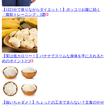
【1日5分で座りながらダイエット！】ポッコリお腹に効く
「腹筋トレーニング」3選
【実は低カロリー！】バナナでスリムな身体を手に入れるた
めのポイント3つ
【抜いちゃダメ！】ちょっとの工夫で太らない？主食のやせ