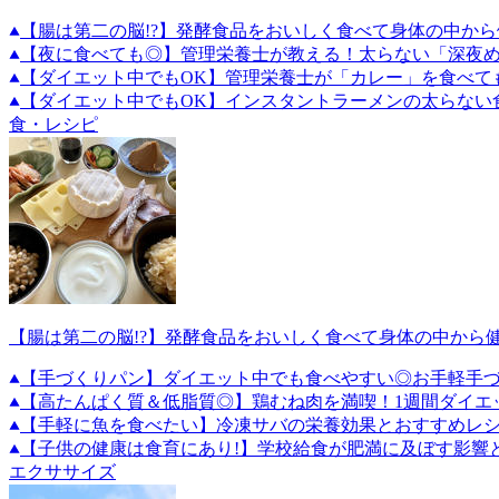
【腸は第二の脳!?】発酵食品をおいしく食べて身体の中から
【夜に食べても◎】管理栄養士が教える！太らない「深夜
【ダイエット中でもOK】管理栄養士が「カレー」を食べて
【ダイエット中でもOK】インスタントラーメンの太らない
食・レシピ
【腸は第二の脳!?】発酵食品をおいしく食べて身体の中から
【手づくりパン】ダイエット中でも食べやすい◎お手軽手づ
【高たんぱく質＆低脂質◎】鶏むね肉を満喫！1週間ダイエ
【手軽に魚を食べたい】冷凍サバの栄養効果とおすすめレ
【子供の健康は食育にあり!】学校給食が肥満に及ぼす影響
エクササイズ