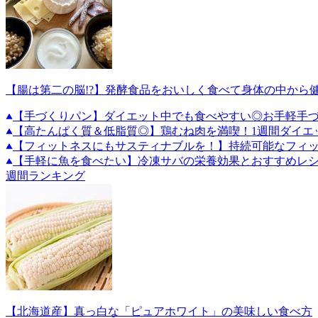
【腸は第二の脳!?】発酵食品をおいしく食べて身体の中から
【手づくりパン】ダイエット中でも食べやすい◎お手軽手づ
【高たんぱく質＆低脂質◎】鶏むね肉を満喫！1週間ダイエ
【フィットネスにもサスティナブルを！】持続可能なフィ
【手軽に魚を食べたい】冷凍サバの栄養効果とおすすめレ
週間ランキング
【北海道産】真っ白な「ピュアホワイト」の美味しい食べ方