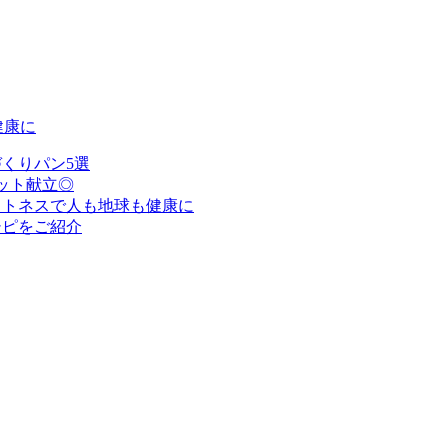
健康に
くりパン5選
ット献立◎
ットネスで人も地球も健康に
シピをご紹介