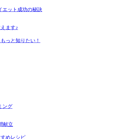
イエット成功の秘訣
えます♪
てもっと知りたい！
ミング
間献立
すすめレシピ