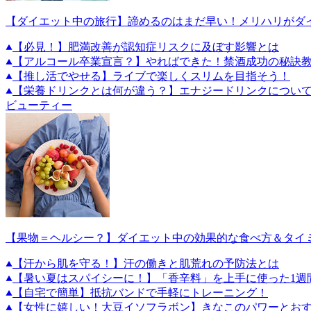
【ダイエット中の旅行】諦めるのはまだ早い！メリハリがダ
【必見！】肥満改善が認知症リスクに及ぼす影響とは
【アルコール卒業宣言？】やればできた！禁酒成功の秘訣教
【推し活でやせる】ライブで楽しくスリムを目指そう！
【栄養ドリンクとは何が違う？】エナジードリンクについ
ビューティー
【果物＝ヘルシー？】ダイエット中の効果的な食べ方＆タイ
【汗から肌を守る！】汗の働きと肌荒れの予防法とは
【暑い夏はスパイシーに！】「香辛料」を上手に使った1週
【自宅で簡単】抵抗バンドで手軽にトレーニング！
【女性に嬉しい！大豆イソフラボン】きなこのパワーとお