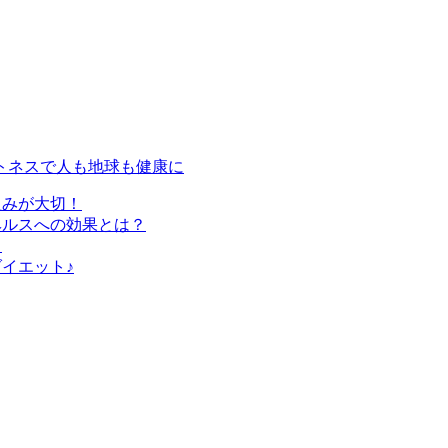
トネスで人も地球も健康に
組みが大切！
ヘルスへの効果とは？
？
イエット♪