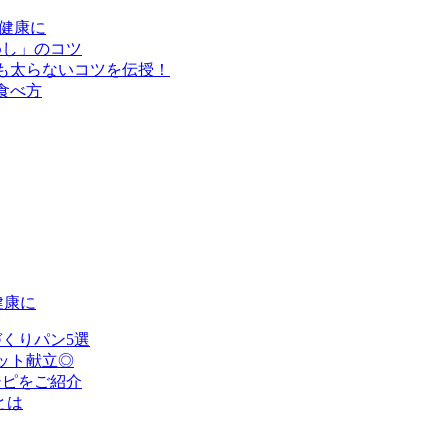
健康に
めし」のコツ
も太らないコツを伝授！
食べ方
健康に
くりパン5選
ット献立◎
シピをご紹介
とは