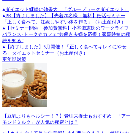
ダイエット継続に効果大！「グループワークダイエット」
PR
【終了しました】【先着70名様：無料】妊活セミナー
「正しく食べて、妊娠しやすい体を作る」（お土産付き）
【セミナー開催！参加費無料】小室淑恵氏のワークライフ
バランス･トーク＠カフェ”共働き夫婦を応援！家事時短の秘
訣を知る”
【終了しました】5月開催！「正しく食べてキレイにやせ
る」ダイエットセミナー（お土産付き）
更年期対策
【豆乳よりもヘルシー！？】管理栄養士もおすすめ！「アー
モンドミルク」が人気の秘密とは？