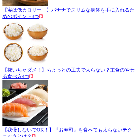
【実は低カロリー！】バナナでスリムな身体を手に入れるた
めのポイント3つ
【抜いちゃダメ！】ちょっとの工夫で太らない？主食のやせ
る食べ方4つ
【我慢しないでOK！】『お寿司』を食べても太らないテク
ニックとは？