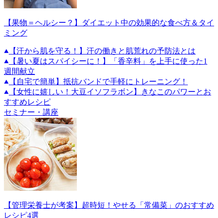
【果物＝ヘルシー？】ダイエット中の効果的な食べ方＆タイ
ミング
【汗から肌を守る！】汗の働きと肌荒れの予防法とは
【暑い夏はスパイシーに！】「香辛料」を上手に使った1
週間献立
【自宅で簡単】抵抗バンドで手軽にトレーニング！
【女性に嬉しい！大豆イソフラボン】きなこのパワーとお
すすめレシピ
セミナー・講座
【管理栄養士が考案】超時短！やせる「常備菜」のおすすめ
レシピ4選