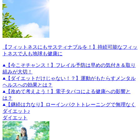
【フィットネスにもサスティナブルを！】持続可能なフィッ
トネスで人も地球も健康に
【今こそチャンス！】フレイル予防は早めの気付き＆取り
組みが大切！
【ダイエットだけじゃない！？】運動がもたらすメンタル
ヘルスへの効果とは？
【改めて考えよう！】電子タバコによる健康への影響と
は？
【継続は力なり】ローインパクトトレーニングで無理なく
ダイエット♪
ダイエット