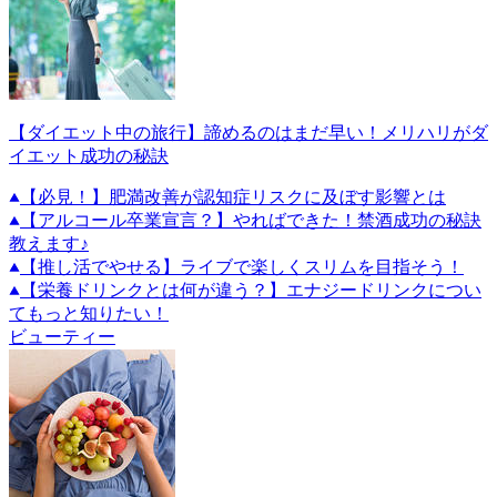
【ダイエット中の旅行】諦めるのはまだ早い！メリハリがダ
イエット成功の秘訣
【必見！】肥満改善が認知症リスクに及ぼす影響とは
【アルコール卒業宣言？】やればできた！禁酒成功の秘訣
教えます♪
【推し活でやせる】ライブで楽しくスリムを目指そう！
【栄養ドリンクとは何が違う？】エナジードリンクについ
てもっと知りたい！
ビューティー