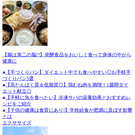
【腸は第二の脳!?】発酵食品をおいしく食べて身体の中から
健康に
【手づくりパン】ダイエット中でも食べやすい◎お手軽手
づくりパン5選
【高たんぱく質＆低脂質◎】鶏むね肉を満喫！1週間ダイ
エット献立◎
【手軽に魚を食べたい】冷凍サバの栄養効果とおすすめレ
シピをご紹介
【子供の健康は食育にあり!】学校給食が肥満に及ぼす影響
とは
エクササイズ