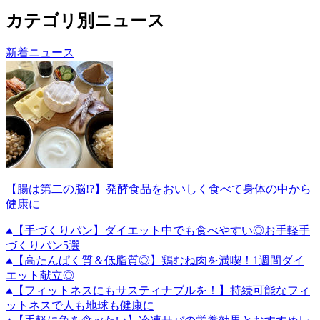
カテゴリ別ニュース
新着ニュース
【腸は第二の脳!?】発酵食品をおいしく食べて身体の中から
健康に
【手づくりパン】ダイエット中でも食べやすい◎お手軽手
づくりパン5選
【高たんぱく質＆低脂質◎】鶏むね肉を満喫！1週間ダイ
エット献立◎
【フィットネスにもサスティナブルを！】持続可能なフィ
ットネスで人も地球も健康に