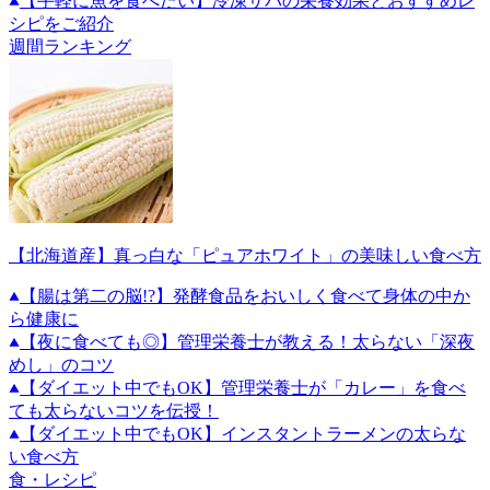
【手軽に魚を食べたい】冷凍サバの栄養効果とおすすめレ
シピをご紹介
週間ランキング
【北海道産】真っ白な「ピュアホワイト」の美味しい食べ方
【腸は第二の脳!?】発酵食品をおいしく食べて身体の中か
ら健康に
【夜に食べても◎】管理栄養士が教える！太らない「深夜
めし」のコツ
【ダイエット中でもOK】管理栄養士が「カレー」を食べ
ても太らないコツを伝授！
【ダイエット中でもOK】インスタントラーメンの太らな
い食べ方
食・レシピ