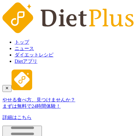
トップ
ニュース
ダイエットレシピ
Dietアプリ
やせる食べ方、見つけませんか？
まずは無料で24時間体験！
詳細はこちら