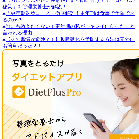
【カルシウム不足に注意報】まだ間に合う？！「骨強化の
秘策」を管理栄養士が解説！
「更年期対策コース」徹底解説！更年期は食事で予防でき
るのか？
誰にも教えたくない！更年期の私が「キレイになった」と
言われる理由
【その習慣が危険？！】動脈硬化を予防する方法は意外に
も簡単だった？！