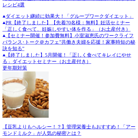
レシピ4選
ダイエット継続に効果大！「グループワークダイエット」
PR
【終了しました】【先着70名様：無料】妊活セミナー
「正しく食べて、妊娠しやすい体を作る」（お土産付き）
【セミナー開催！参加費無料】小室淑恵氏のワークライフ
バランス･トーク＠カフェ”共働き夫婦を応援！家事時短の秘
訣を知る”
【終了しました】5月開催！「正しく食べてキレイにやせ
る」ダイエットセミナー（お土産付き）
更年期対策
【豆乳よりもヘルシー！？】管理栄養士もおすすめ！「アー
モンドミルク」が人気の秘密とは？