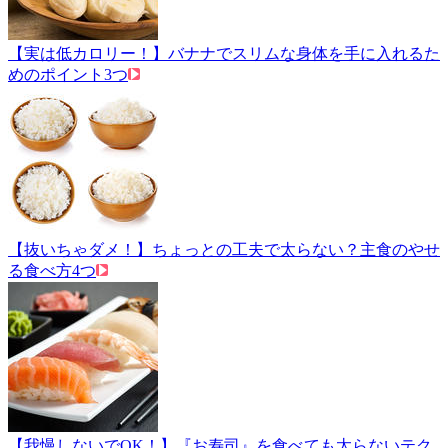
【実は低カロリー！】バナナでスリムな身体を手に入れるた
めのポイント3つ
【抜いちゃダメ！】ちょっとの工夫で太らない？主食のやせ
る食べ方4つ
【我慢しないでOK！】『お寿司』を食べても太らないテク