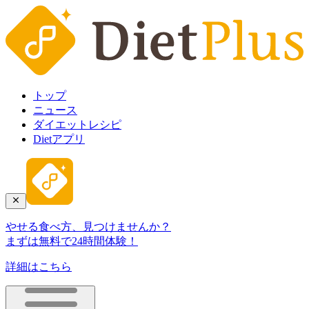
トップ
ニュース
ダイエットレシピ
Dietアプリ
やせる食べ方、見つけませんか？
まずは無料で24時間体験！
詳細はこちら