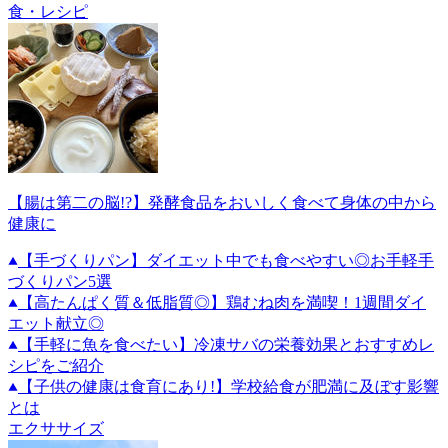
食・レシピ
【腸は第二の脳!?】発酵食品をおいしく食べて身体の中から
健康に
【手づくりパン】ダイエット中でも食べやすい◎お手軽手
づくりパン5選
【高たんぱく質＆低脂質◎】鶏むね肉を満喫！1週間ダイ
エット献立◎
【手軽に魚を食べたい】冷凍サバの栄養効果とおすすめレ
シピをご紹介
【子供の健康は食育にあり!】学校給食が肥満に及ぼす影響
とは
エクササイズ