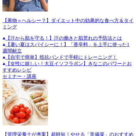
【果物＝ヘルシー？】ダイエット中の効果的な食べ方＆タイ
ミング
【汗から肌を守る！】汗の働きと肌荒れの予防法とは
【暑い夏はスパイシーに！】「香辛料」を上手に使った1
週間献立
【自宅で簡単】抵抗バンドで手軽にトレーニング！
【女性に嬉しい！大豆イソフラボン】きなこのパワーとお
すすめレシピ
セミナー・講座
【管理栄養士が考案】超時短！やせる「常備菜」のおすすめ