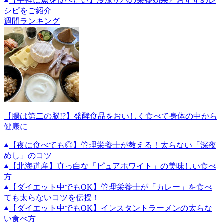
【手軽に魚を食べたい】冷凍サバの栄養効果とおすすめレ
シピをご紹介
週間ランキング
【腸は第二の脳!?】発酵食品をおいしく食べて身体の中から
健康に
【夜に食べても◎】管理栄養士が教える！太らない「深夜
めし」のコツ
【北海道産】真っ白な「ピュアホワイト」の美味しい食べ
方
【ダイエット中でもOK】管理栄養士が「カレー」を食べ
ても太らないコツを伝授！
【ダイエット中でもOK】インスタントラーメンの太らな
い食べ方