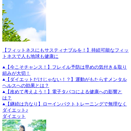
【フィットネスにもサスティナブルを！】持続可能なフィッ
トネスで人も地球も健康に
【今こそチャンス！】フレイル予防は早めの気付き＆取り
組みが大切！
【ダイエットだけじゃない！？】運動がもたらすメンタル
ヘルスへの効果とは？
【改めて考えよう！】電子タバコによる健康への影響と
は？
【継続は力なり】ローインパクトトレーニングで無理なく
ダイエット♪
ダイエット