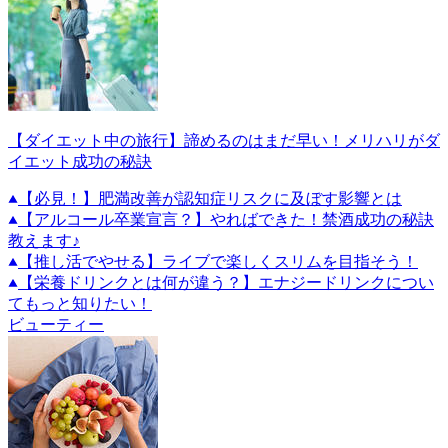
【ダイエット中の旅行】諦めるのはまだ早い！メリハリがダ
イエット成功の秘訣
【必見！】肥満改善が認知症リスクに及ぼす影響とは
【アルコール卒業宣言？】やればできた！禁酒成功の秘訣
教えます♪
【推し活でやせる】ライブで楽しくスリムを目指そう！
【栄養ドリンクとは何が違う？】エナジードリンクについ
てもっと知りたい！
ビューティー