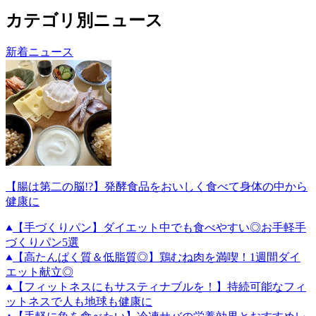
カテゴリ別ニュース
新着ニュース
【腸は第二の脳!?】発酵食品をおいしく食べて身体の中から
健康に
【手づくりパン】ダイエット中でも食べやすい◎お手軽手
づくりパン5選
【高たんぱく質＆低脂質◎】鶏むね肉を満喫！1週間ダイ
エット献立◎
【フィットネスにもサスティナブルを！】持続可能なフィ
ットネスで人も地球も健康に