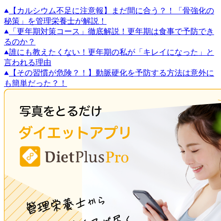
【カルシウム不足に注意報】まだ間に合う？！「骨強化の
秘策」を管理栄養士が解説！
「更年期対策コース」徹底解説！更年期は食事で予防でき
るのか？
誰にも教えたくない！更年期の私が「キレイになった」と
言われる理由
【その習慣が危険？！】動脈硬化を予防する方法は意外に
も簡単だった？！