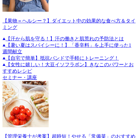
【果物＝ヘルシー？】ダイエット中の効果的な食べ方＆タイ
ミング
【汗から肌を守る！】汗の働きと肌荒れの予防法とは
【暑い夏はスパイシーに！】「香辛料」を上手に使った1
週間献立
【自宅で簡単】抵抗バンドで手軽にトレーニング！
【女性に嬉しい！大豆イソフラボン】きなこのパワーとお
すすめレシピ
セミナー・講座
【管理栄養士が考案】超時短！やせる「常備菜」のおすすめ