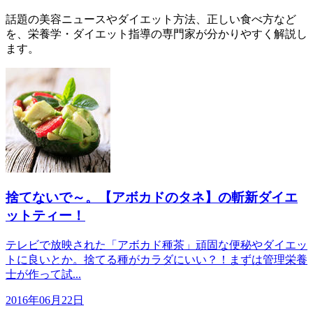
話題の美容ニュースやダイエット方法、正しい食べ方など
を、栄養学・ダイエット指導の専門家が分かりやすく解説し
ます。
捨てないで～。【アボカドのタネ】の斬新ダイエ
ットティー！
テレビで放映された「アボカド種茶」頑固な便秘やダイエッ
トに良いとか。捨てる種がカラダにいい？！まずは管理栄養
士が作って試...
2016年06月22日