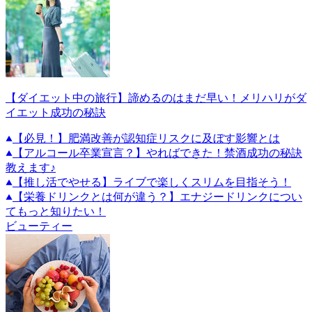
【ダイエット中の旅行】諦めるのはまだ早い！メリハリがダ
イエット成功の秘訣
【必見！】肥満改善が認知症リスクに及ぼす影響とは
【アルコール卒業宣言？】やればできた！禁酒成功の秘訣
教えます♪
【推し活でやせる】ライブで楽しくスリムを目指そう！
【栄養ドリンクとは何が違う？】エナジードリンクについ
てもっと知りたい！
ビューティー