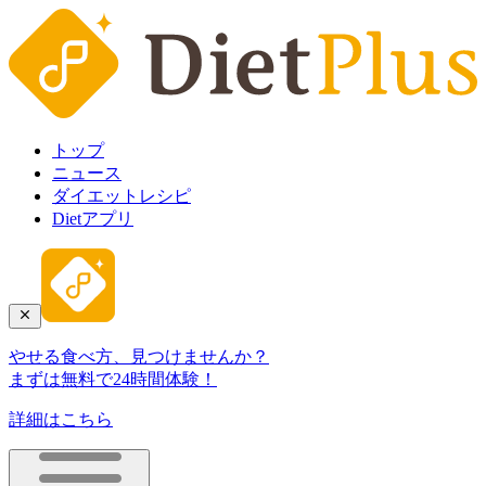
トップ
ニュース
ダイエットレシピ
Dietアプリ
やせる食べ方、見つけませんか？
まずは無料で24時間体験！
詳細はこちら