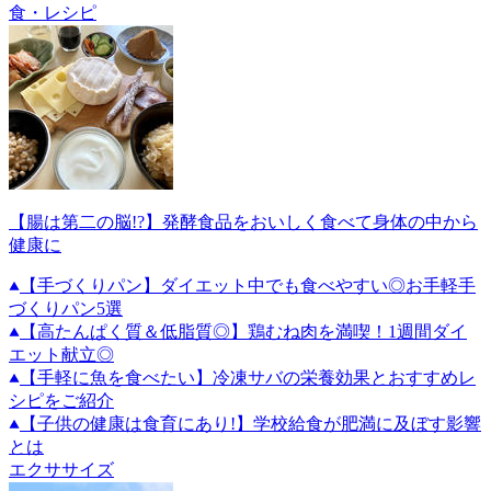
食・レシピ
【腸は第二の脳!?】発酵食品をおいしく食べて身体の中から
健康に
【手づくりパン】ダイエット中でも食べやすい◎お手軽手
づくりパン5選
【高たんぱく質＆低脂質◎】鶏むね肉を満喫！1週間ダイ
エット献立◎
【手軽に魚を食べたい】冷凍サバの栄養効果とおすすめレ
シピをご紹介
【子供の健康は食育にあり!】学校給食が肥満に及ぼす影響
とは
エクササイズ