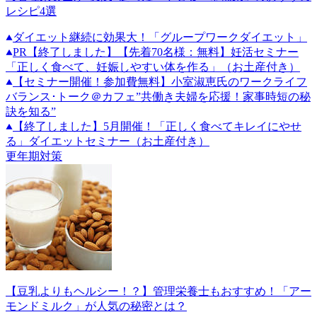
レシピ4選
ダイエット継続に効果大！「グループワークダイエット」
PR
【終了しました】【先着70名様：無料】妊活セミナー
「正しく食べて、妊娠しやすい体を作る」（お土産付き）
【セミナー開催！参加費無料】小室淑恵氏のワークライフ
バランス･トーク＠カフェ”共働き夫婦を応援！家事時短の秘
訣を知る”
【終了しました】5月開催！「正しく食べてキレイにやせ
る」ダイエットセミナー（お土産付き）
更年期対策
【豆乳よりもヘルシー！？】管理栄養士もおすすめ！「アー
モンドミルク」が人気の秘密とは？