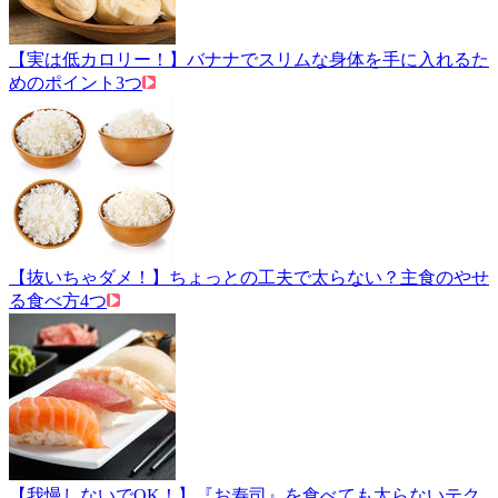
【実は低カロリー！】バナナでスリムな身体を手に入れるた
めのポイント3つ
【抜いちゃダメ！】ちょっとの工夫で太らない？主食のやせ
る食べ方4つ
【我慢しないでOK！】『お寿司』を食べても太らないテク