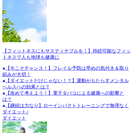
【フィットネスにもサスティナブルを！】持続可能なフィッ
トネスで人も地球も健康に
【今こそチャンス！】フレイル予防は早めの気付き＆取り
組みが大切！
【ダイエットだけじゃない！？】運動がもたらすメンタル
ヘルスへの効果とは？
【改めて考えよう！】電子タバコによる健康への影響と
は？
【継続は力なり】ローインパクトトレーニングで無理なく
ダイエット♪
ダイエット