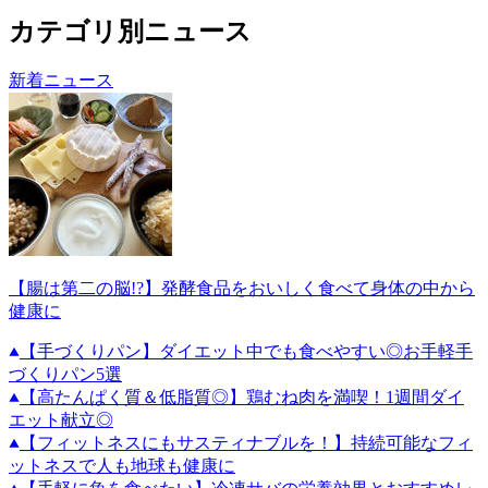
カテゴリ別ニュース
新着ニュース
【腸は第二の脳!?】発酵食品をおいしく食べて身体の中から
健康に
【手づくりパン】ダイエット中でも食べやすい◎お手軽手
づくりパン5選
【高たんぱく質＆低脂質◎】鶏むね肉を満喫！1週間ダイ
エット献立◎
【フィットネスにもサスティナブルを！】持続可能なフィ
ットネスで人も地球も健康に