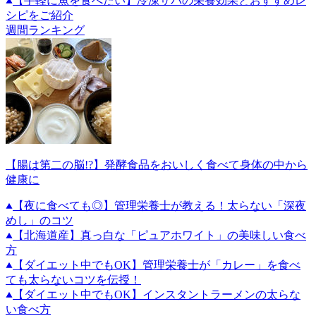
【手軽に魚を食べたい】冷凍サバの栄養効果とおすすめレ
シピをご紹介
週間ランキング
【腸は第二の脳!?】発酵食品をおいしく食べて身体の中から
健康に
【夜に食べても◎】管理栄養士が教える！太らない「深夜
めし」のコツ
【北海道産】真っ白な「ピュアホワイト」の美味しい食べ
方
【ダイエット中でもOK】管理栄養士が「カレー」を食べ
ても太らないコツを伝授！
【ダイエット中でもOK】インスタントラーメンの太らな
い食べ方