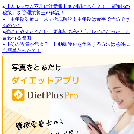
【カルシウム不足に注意報】まだ間に合う？！「骨強化の
秘策」を管理栄養士が解説！
「更年期対策コース」徹底解説！更年期は食事で予防でき
るのか？
誰にも教えたくない！更年期の私が「キレイになった」と
言われる理由
【その習慣が危険？！】動脈硬化を予防する方法は意外に
も簡単だった？！