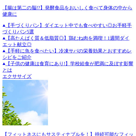
【腸は第二の脳!?】発酵食品をおいしく食べて身体の中から
健康に
【手づくりパン】ダイエット中でも食べやすい◎お手軽手
づくりパン5選
【高たんぱく質＆低脂質◎】鶏むね肉を満喫！1週間ダイ
エット献立◎
【手軽に魚を食べたい】冷凍サバの栄養効果とおすすめレ
シピをご紹介
【子供の健康は食育にあり!】学校給食が肥満に及ぼす影響
とは
エクササイズ
【フィットネスにもサスティナブルを！】持続可能なフィッ