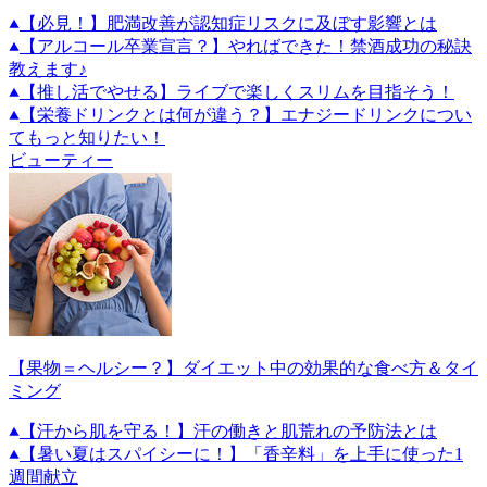
【必見！】肥満改善が認知症リスクに及ぼす影響とは
【アルコール卒業宣言？】やればできた！禁酒成功の秘訣
教えます♪
【推し活でやせる】ライブで楽しくスリムを目指そう！
【栄養ドリンクとは何が違う？】エナジードリンクについ
てもっと知りたい！
ビューティー
【果物＝ヘルシー？】ダイエット中の効果的な食べ方＆タイ
ミング
【汗から肌を守る！】汗の働きと肌荒れの予防法とは
【暑い夏はスパイシーに！】「香辛料」を上手に使った1
週間献立