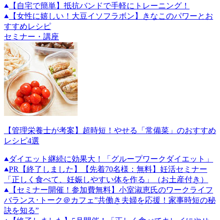
【自宅で簡単】抵抗バンドで手軽にトレーニング！
【女性に嬉しい！大豆イソフラボン】きなこのパワーとお
すすめレシピ
セミナー・講座
【管理栄養士が考案】超時短！やせる「常備菜」のおすすめ
レシピ4選
ダイエット継続に効果大！「グループワークダイエット」
PR
【終了しました】【先着70名様：無料】妊活セミナー
「正しく食べて、妊娠しやすい体を作る」（お土産付き）
【セミナー開催！参加費無料】小室淑恵氏のワークライフ
バランス･トーク＠カフェ”共働き夫婦を応援！家事時短の秘
訣を知る”