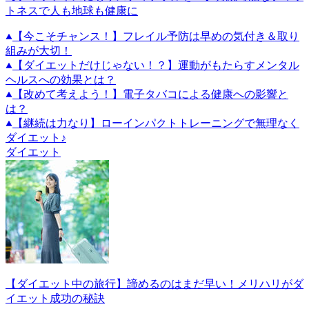
トネスで人も地球も健康に
【今こそチャンス！】フレイル予防は早めの気付き＆取り
組みが大切！
【ダイエットだけじゃない！？】運動がもたらすメンタル
ヘルスへの効果とは？
【改めて考えよう！】電子タバコによる健康への影響と
は？
【継続は力なり】ローインパクトトレーニングで無理なく
ダイエット♪
ダイエット
【ダイエット中の旅行】諦めるのはまだ早い！メリハリがダ
イエット成功の秘訣