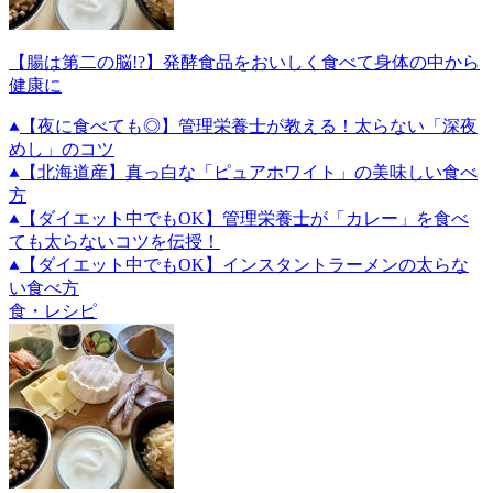
【腸は第二の脳!?】発酵食品をおいしく食べて身体の中から
健康に
【夜に食べても◎】管理栄養士が教える！太らない「深夜
めし」のコツ
【北海道産】真っ白な「ピュアホワイト」の美味しい食べ
方
【ダイエット中でもOK】管理栄養士が「カレー」を食べ
ても太らないコツを伝授！
【ダイエット中でもOK】インスタントラーメンの太らな
い食べ方
食・レシピ