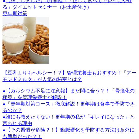
【終了しました】5月開催！「正しく食べてキレイにやせ
る」ダイエットセミナー（お土産付き）
更年期対策
【豆乳よりもヘルシー！？】管理栄養士もおすすめ！「アー
モンドミルク」が人気の秘密とは？
【カルシウム不足に注意報】まだ間に合う？！「骨強化の
秘策」を管理栄養士が解説！
「更年期対策コース」徹底解説！更年期は食事で予防でき
るのか？
誰にも教えたくない！更年期の私が「キレイになった」と
言われる理由
【その習慣が危険？！】動脈硬化を予防する方法は意外に
も簡単だった？！