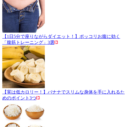
【1日5分で座りながらダイエット！】ポッコリお腹に効く
「腹筋トレーニング」3選
【実は低カロリー！】バナナでスリムな身体を手に入れるた
めのポイント3つ