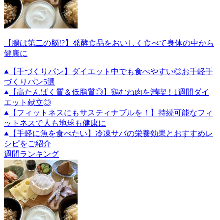
【腸は第二の脳!?】発酵食品をおいしく食べて身体の中から
健康に
【手づくりパン】ダイエット中でも食べやすい◎お手軽手
づくりパン5選
【高たんぱく質＆低脂質◎】鶏むね肉を満喫！1週間ダイ
エット献立◎
【フィットネスにもサスティナブルを！】持続可能なフィ
ットネスで人も地球も健康に
【手軽に魚を食べたい】冷凍サバの栄養効果とおすすめレ
シピをご紹介
週間ランキング