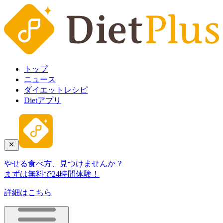
トップ
ニュース
ダイエットレシピ
Dietアプリ
やせる食べ方、見つけませんか？
まずは無料で24時間体験！
詳細はこちら