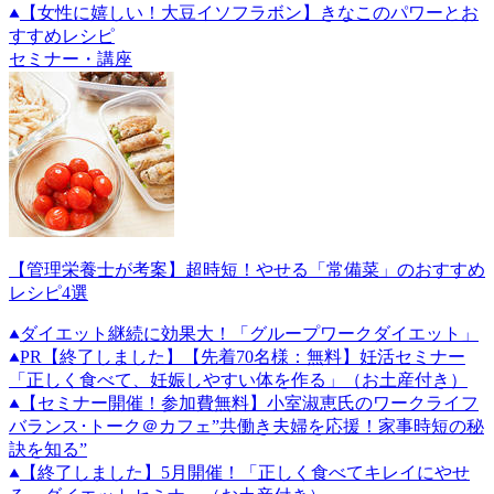
【女性に嬉しい！大豆イソフラボン】きなこのパワーとお
すすめレシピ
セミナー・講座
【管理栄養士が考案】超時短！やせる「常備菜」のおすすめ
レシピ4選
ダイエット継続に効果大！「グループワークダイエット」
PR
【終了しました】【先着70名様：無料】妊活セミナー
「正しく食べて、妊娠しやすい体を作る」（お土産付き）
【セミナー開催！参加費無料】小室淑恵氏のワークライフ
バランス･トーク＠カフェ”共働き夫婦を応援！家事時短の秘
訣を知る”
【終了しました】5月開催！「正しく食べてキレイにやせ