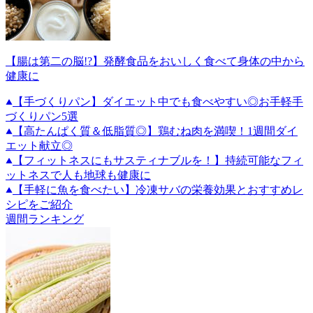
【腸は第二の脳!?】発酵食品をおいしく食べて身体の中から
健康に
【手づくりパン】ダイエット中でも食べやすい◎お手軽手
づくりパン5選
【高たんぱく質＆低脂質◎】鶏むね肉を満喫！1週間ダイ
エット献立◎
【フィットネスにもサスティナブルを！】持続可能なフィ
ットネスで人も地球も健康に
【手軽に魚を食べたい】冷凍サバの栄養効果とおすすめレ
シピをご紹介
週間ランキング