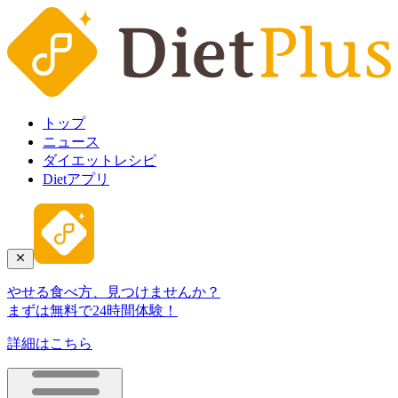
トップ
ニュース
ダイエットレシピ
Dietアプリ
やせる食べ方、見つけませんか？
まずは無料で24時間体験！
詳細はこちら