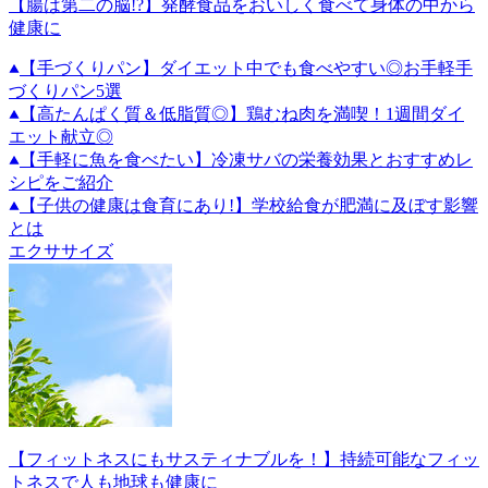
【腸は第二の脳!?】発酵食品をおいしく食べて身体の中から
健康に
【手づくりパン】ダイエット中でも食べやすい◎お手軽手
づくりパン5選
【高たんぱく質＆低脂質◎】鶏むね肉を満喫！1週間ダイ
エット献立◎
【手軽に魚を食べたい】冷凍サバの栄養効果とおすすめレ
シピをご紹介
【子供の健康は食育にあり!】学校給食が肥満に及ぼす影響
とは
エクササイズ
【フィットネスにもサスティナブルを！】持続可能なフィッ
トネスで人も地球も健康に