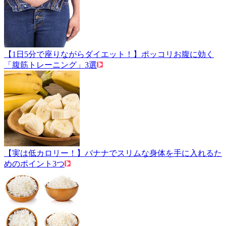
【1日5分で座りながらダイエット！】ポッコリお腹に効く
「腹筋トレーニング」3選
【実は低カロリー！】バナナでスリムな身体を手に入れるた
めのポイント3つ