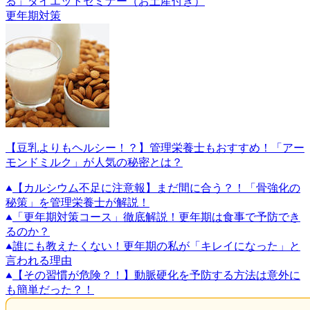
る」ダイエットセミナー（お土産付き）
更年期対策
【豆乳よりもヘルシー！？】管理栄養士もおすすめ！「アー
モンドミルク」が人気の秘密とは？
【カルシウム不足に注意報】まだ間に合う？！「骨強化の
秘策」を管理栄養士が解説！
「更年期対策コース」徹底解説！更年期は食事で予防でき
るのか？
誰にも教えたくない！更年期の私が「キレイになった」と
言われる理由
【その習慣が危険？！】動脈硬化を予防する方法は意外に
も簡単だった？！