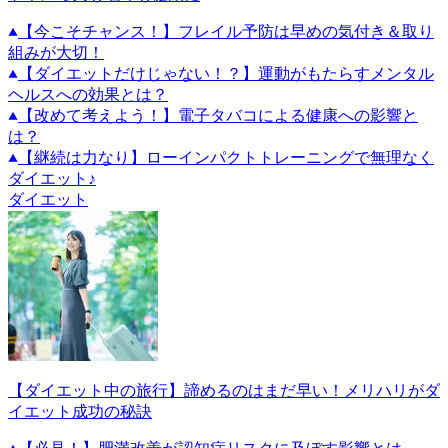
【今こそチャンス！】フレイル予防は早めの気付き＆取り
組みが大切！
【ダイエットだけじゃない！？】運動がもたらすメンタル
ヘルスへの効果とは？
【改めて考えよう！】電子タバコによる健康への影響と
は？
【継続は力なり】ローインパクトトレーニングで無理なく
ダイエット♪
ダイエット
【ダイエット中の旅行】諦めるのはまだ早い！メリハリがダ
イエット成功の秘訣