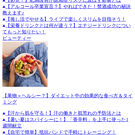
【必見！】肥満改善が認知症リスクに及ぼす影響とは
【アルコール卒業宣言？】やればできた！禁酒成功の秘訣
教えます♪
【推し活でやせる】ライブで楽しくスリムを目指そう！
【栄養ドリンクとは何が違う？】エナジードリンクについ
てもっと知りたい！
ビューティー
【果物＝ヘルシー？】ダイエット中の効果的な食べ方＆タイ
ミング
【汗から肌を守る！】汗の働きと肌荒れの予防法とは
【暑い夏はスパイシーに！】「香辛料」を上手に使った1
週間献立
【自宅で簡単】抵抗バンドで手軽にトレーニング！