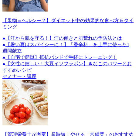
【果物＝ヘルシー？】ダイエット中の効果的な食べ方＆タイ
ミング
【汗から肌を守る！】汗の働きと肌荒れの予防法とは
【暑い夏はスパイシーに！】「香辛料」を上手に使った1
週間献立
【自宅で簡単】抵抗バンドで手軽にトレーニング！
【女性に嬉しい！大豆イソフラボン】きなこのパワーとお
すすめレシピ
セミナー・講座
【管理栄養士が考案】超時短！やせる「常備菜」のおすすめ