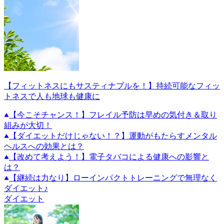
【フィットネスにもサスティナブルを！】持続可能なフィッ
トネスで人も地球も健康に
【今こそチャンス！】フレイル予防は早めの気付き＆取り
組みが大切！
【ダイエットだけじゃない！？】運動がもたらすメンタル
ヘルスへの効果とは？
【改めて考えよう！】電子タバコによる健康への影響と
は？
【継続は力なり】ローインパクトトレーニングで無理なく
ダイエット♪
ダイエット