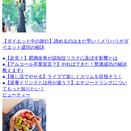
【ダイエット中の旅行】諦めるのはまだ早い！メリハリがダ
イエット成功の秘訣
【必見！】肥満改善が認知症リスクに及ぼす影響とは
【アルコール卒業宣言？】やればできた！禁酒成功の秘訣
教えます♪
【推し活でやせる】ライブで楽しくスリムを目指そう！
【栄養ドリンクとは何が違う？】エナジードリンクについ
てもっと知りたい！
ビューティー