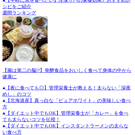
【手軽に魚を食べたい】冷凍サバの栄養効果とおすすめレ
シピをご紹介
週間ランキング
【腸は第二の脳!?】発酵食品をおいしく食べて身体の中から
健康に
【夜に食べても◎】管理栄養士が教える！太らない「深夜
めし」のコツ
【北海道産】真っ白な「ピュアホワイト」の美味しい食べ
方
【ダイエット中でもOK】管理栄養士が「カレー」を食べ
ても太らないコツを伝授！
【ダイエット中でもOK】インスタントラーメンの太らな
い食べ方