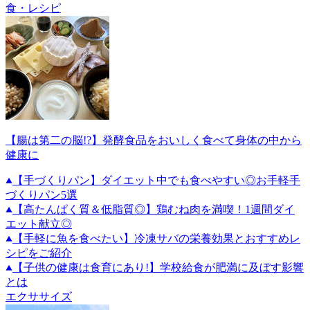
食・レシピ
【腸は第二の脳!?】発酵食品をおいしく食べて身体の中から
健康に
【手づくりパン】ダイエット中でも食べやすい◎お手軽手
づくりパン5選
【高たんぱく質＆低脂質◎】鶏むね肉を満喫！1週間ダイ
エット献立◎
【手軽に魚を食べたい】冷凍サバの栄養効果とおすすめレ
シピをご紹介
【子供の健康は食育にあり!】学校給食が肥満に及ぼす影響
とは
エクササイズ