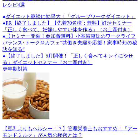
レシピ4選
ダイエット継続に効果大！「グループワークダイエット」
PR
【終了しました】【先着70名様：無料】妊活セミナー
「正しく食べて、妊娠しやすい体を作る」（お土産付き）
【セミナー開催！参加費無料】小室淑恵氏のワークライフ
バランス･トーク＠カフェ”共働き夫婦を応援！家事時短の秘
訣を知る”
【終了しました】5月開催！「正しく食べてキレイにやせ
る」ダイエットセミナー（お土産付き）
更年期対策
【豆乳よりもヘルシー！？】管理栄養士もおすすめ！「アー
モンドミルク」が人気の秘密とは？