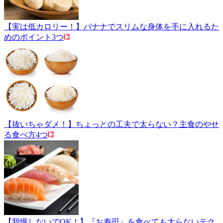
【実は低カロリー！】バナナでスリムな身体を手に入れるた
めのポイント3つ
【抜いちゃダメ！】ちょっとの工夫で太らない？主食のやせ
る食べ方4つ
【我慢しないでOK！】『お寿司』を食べても太らないテク