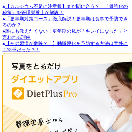
【カルシウム不足に注意報】まだ間に合う？！「骨強化の
秘策」を管理栄養士が解説！
「更年期対策コース」徹底解説！更年期は食事で予防でき
るのか？
誰にも教えたくない！更年期の私が「キレイになった」と
言われる理由
【その習慣が危険？！】動脈硬化を予防する方法は意外に
も簡単だった？！