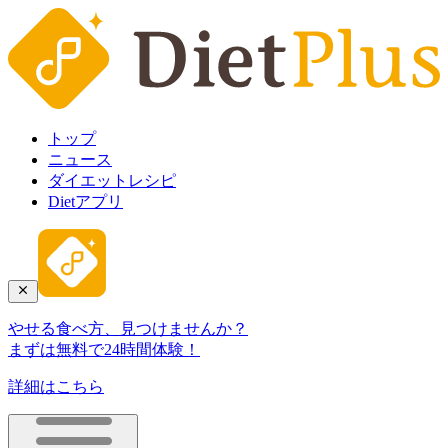
トップ
ニュース
ダイエットレシピ
Dietアプリ
やせる食べ方、見つけませんか？
まずは無料で24時間体験！
詳細はこちら