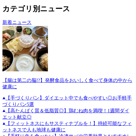
カテゴリ別ニュース
新着ニュース
【腸は第二の脳!?】発酵食品をおいしく食べて身体の中から
健康に
【手づくりパン】ダイエット中でも食べやすい◎お手軽手
づくりパン5選
【高たんぱく質＆低脂質◎】鶏むね肉を満喫！1週間ダイ
エット献立◎
【フィットネスにもサスティナブルを！】持続可能なフィ
ットネスで人も地球も健康に