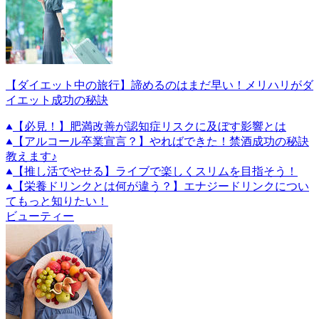
【ダイエット中の旅行】諦めるのはまだ早い！メリハリがダ
イエット成功の秘訣
【必見！】肥満改善が認知症リスクに及ぼす影響とは
【アルコール卒業宣言？】やればできた！禁酒成功の秘訣
教えます♪
【推し活でやせる】ライブで楽しくスリムを目指そう！
【栄養ドリンクとは何が違う？】エナジードリンクについ
てもっと知りたい！
ビューティー