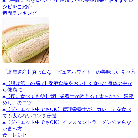
【手軽に魚を食べたい】冷凍サバの栄養効果とおすすめレ
シピをご紹介
週間ランキング
【北海道産】真っ白な「ピュアホワイト」の美味しい食べ方
【腸は第二の脳!?】発酵食品をおいしく食べて身体の中か
ら健康に
【夜に食べても◎】管理栄養士が教える！太らない「深夜
めし」のコツ
【ダイエット中でもOK】管理栄養士が「カレー」を食べ
ても太らないコツを伝授！
【ダイエット中でもOK】インスタントラーメンの太らな
い食べ方
食・レシピ