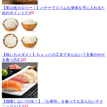
【実は低カロリー！】バナナでスリムな身体を手に入れるた
めのポイント3つ
【抜いちゃダメ！】ちょっとの工夫で太らない？主食のやせ
る食べ方4つ
【我慢しないでOK！】『お寿司』を食べても太らないテク
ニックとは？