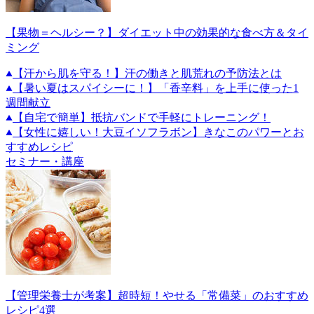
【果物＝ヘルシー？】ダイエット中の効果的な食べ方＆タイ
ミング
【汗から肌を守る！】汗の働きと肌荒れの予防法とは
【暑い夏はスパイシーに！】「香辛料」を上手に使った1
週間献立
【自宅で簡単】抵抗バンドで手軽にトレーニング！
【女性に嬉しい！大豆イソフラボン】きなこのパワーとお
すすめレシピ
セミナー・講座
【管理栄養士が考案】超時短！やせる「常備菜」のおすすめ
レシピ4選