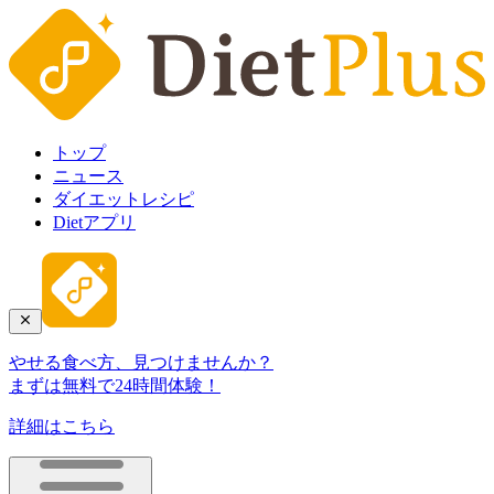
トップ
ニュース
ダイエットレシピ
Dietアプリ
やせる食べ方、見つけませんか？
まずは無料で24時間体験！
詳細はこちら