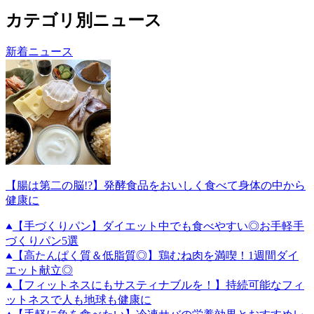
カテゴリ別ニュース
新着ニュース
【腸は第二の脳!?】発酵食品をおいしく食べて身体の中から
健康に
【手づくりパン】ダイエット中でも食べやすい◎お手軽手
づくりパン5選
【高たんぱく質＆低脂質◎】鶏むね肉を満喫！1週間ダイ
エット献立◎
【フィットネスにもサスティナブルを！】持続可能なフィ
ットネスで人も地球も健康に