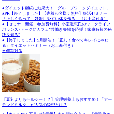
ダイエット継続に効果大！「グループワークダイエット」
PR
【終了しました】【先着70名様：無料】妊活セミナー
「正しく食べて、妊娠しやすい体を作る」（お土産付き）
【セミナー開催！参加費無料】小室淑恵氏のワークライフ
バランス･トーク＠カフェ”共働き夫婦を応援！家事時短の秘
訣を知る”
【終了しました】5月開催！「正しく食べてキレイにやせ
る」ダイエットセミナー（お土産付き）
更年期対策
【豆乳よりもヘルシー！？】管理栄養士もおすすめ！「アー
モンドミルク」が人気の秘密とは？