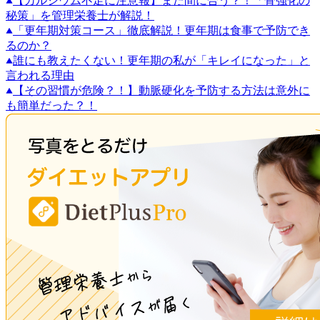
【カルシウム不足に注意報】まだ間に合う？！「骨強化の
秘策」を管理栄養士が解説！
「更年期対策コース」徹底解説！更年期は食事で予防でき
るのか？
誰にも教えたくない！更年期の私が「キレイになった」と
言われる理由
【その習慣が危険？！】動脈硬化を予防する方法は意外に
も簡単だった？！