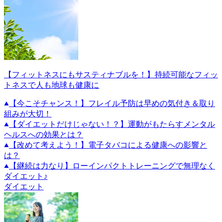
【フィットネスにもサスティナブルを！】持続可能なフィッ
トネスで人も地球も健康に
【今こそチャンス！】フレイル予防は早めの気付き＆取り
組みが大切！
【ダイエットだけじゃない！？】運動がもたらすメンタル
ヘルスへの効果とは？
【改めて考えよう！】電子タバコによる健康への影響と
は？
【継続は力なり】ローインパクトトレーニングで無理なく
ダイエット♪
ダイエット