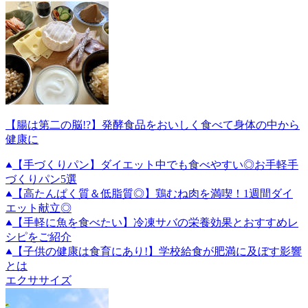
【腸は第二の脳!?】発酵食品をおいしく食べて身体の中から
健康に
【手づくりパン】ダイエット中でも食べやすい◎お手軽手
づくりパン5選
【高たんぱく質＆低脂質◎】鶏むね肉を満喫！1週間ダイ
エット献立◎
【手軽に魚を食べたい】冷凍サバの栄養効果とおすすめレ
シピをご紹介
【子供の健康は食育にあり!】学校給食が肥満に及ぼす影響
とは
エクササイズ