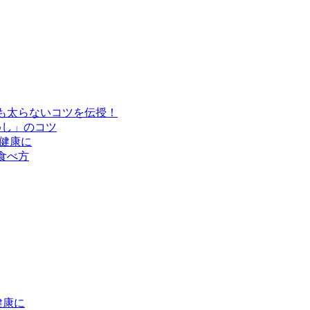
も太らないコツを伝授！
めし」のコツ
健康に
食べ方
健康に