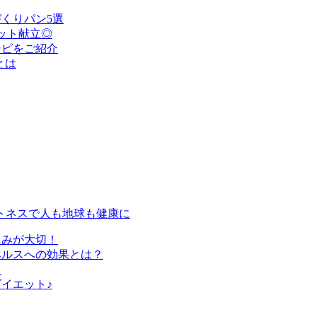
くりパン5選
ット献立◎
シピをご紹介
とは
トネスで人も地球も健康に
組みが大切！
ヘルスへの効果とは？
？
イエット♪