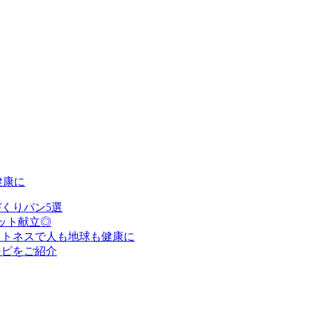
健康に
くりパン5選
ット献立◎
ットネスで人も地球も健康に
シピをご紹介