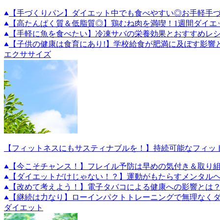
【手づくりパン】ダイエット中でも食べやすい◎お手軽手づ
【高たんぱく質＆低脂質◎】鶏むね肉を満喫！1週間ダイエ
【手軽に魚を食べたい】冷凍サバの栄養効果とおすすめレ
【子供の健康は食育にあり!】学校給食が肥満に及ぼす影響
エクササイズ
【フィットネスにもサスティナブルを！】持続可能なフィッ
【今こそチャンス！】フレイル予防は早めの気付き＆取り
【ダイエットだけじゃない！？】運動がもたらすメンタル
【改めて考えよう！】電子タバコによる健康への影響とは
【継続は力なり】ローインパクトトレーニングで無理なくダ
ダイエット