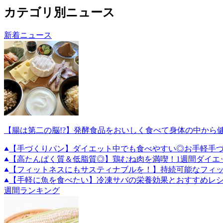
カテゴリ別ニュース
新着ニュース
【腸は第二の脳!?】発酵食品をおいしく食べて身体の中から
【手づくりパン】ダイエット中でも食べやすい◎お手軽手づ
【高たんぱく質＆低脂質◎】鶏むね肉を満喫！1週間ダイエ
【フィットネスにもサスティナブルを！】持続可能なフィ
【手軽に魚を食べたい】冷凍サバの栄養効果とおすすめレ
週間ランキング