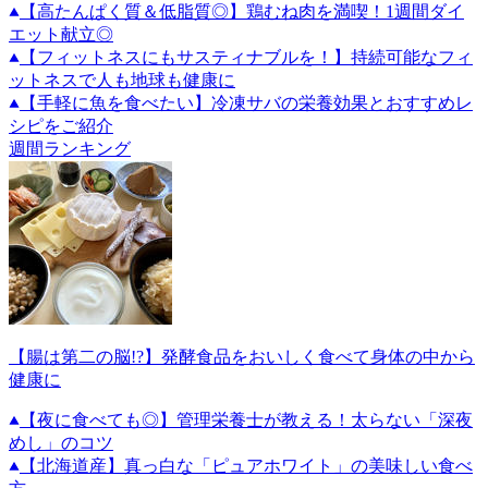
【高たんぱく質＆低脂質◎】鶏むね肉を満喫！1週間ダイ
エット献立◎
【フィットネスにもサスティナブルを！】持続可能なフィ
ットネスで人も地球も健康に
【手軽に魚を食べたい】冷凍サバの栄養効果とおすすめレ
シピをご紹介
週間ランキング
【腸は第二の脳!?】発酵食品をおいしく食べて身体の中から
健康に
【夜に食べても◎】管理栄養士が教える！太らない「深夜
めし」のコツ
【北海道産】真っ白な「ピュアホワイト」の美味しい食べ