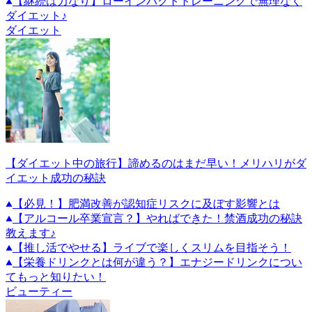
【継続は力なり】ローインパクトトレーニングで無理なく
ダイエット♪
ダイエット
【ダイエット中の旅行】諦めるのはまだ早い！メリハリがダ
イエット成功の秘訣
【必見！】肥満改善が認知症リスクに及ぼす影響とは
【アルコール卒業宣言？】やればできた！禁酒成功の秘訣
教えます♪
【推し活でやせる】ライブで楽しくスリムを目指そう！
【栄養ドリンクとは何が違う？】エナジードリンクについ
てもっと知りたい！
ビューティー