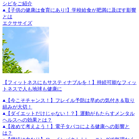
シピをご紹介
【子供の健康は食育にあり!】学校給食が肥満に及ぼす影響
とは
エクササイズ
【フィットネスにもサスティナブルを！】持続可能なフィッ
トネスで人も地球も健康に
【今こそチャンス！】フレイル予防は早めの気付き＆取り
組みが大切！
【ダイエットだけじゃない！？】運動がもたらすメンタル
ヘルスへの効果とは？
【改めて考えよう！】電子タバコによる健康への影響と
は？