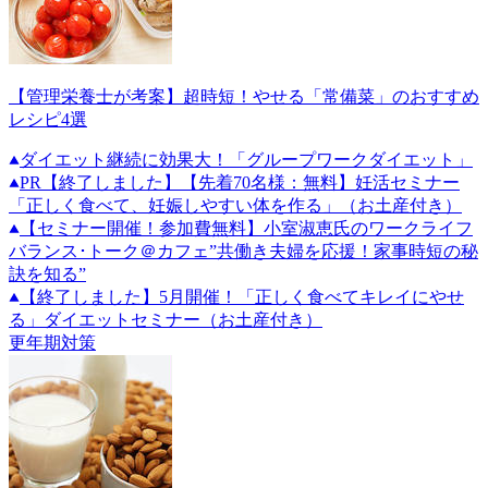
【管理栄養士が考案】超時短！やせる「常備菜」のおすすめ
レシピ4選
ダイエット継続に効果大！「グループワークダイエット」
PR
【終了しました】【先着70名様：無料】妊活セミナー
「正しく食べて、妊娠しやすい体を作る」（お土産付き）
【セミナー開催！参加費無料】小室淑恵氏のワークライフ
バランス･トーク＠カフェ”共働き夫婦を応援！家事時短の秘
訣を知る”
【終了しました】5月開催！「正しく食べてキレイにやせ
る」ダイエットセミナー（お土産付き）
更年期対策