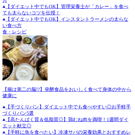
方
【ダイエット中でもOK】管理栄養士が「カレー」を食べ
ても太らないコツを伝授！
【ダイエット中でもOK】インスタントラーメンの太らな
い食べ方
食・レシピ
【腸は第二の脳!?】発酵食品をおいしく食べて身体の中から
健康に
【手づくりパン】ダイエット中でも食べやすい◎お手軽手
づくりパン5選
【高たんぱく質＆低脂質◎】鶏むね肉を満喫！1週間ダイ
エット献立◎
【手軽に魚を食べたい】冷凍サバの栄養効果とおすすめレ