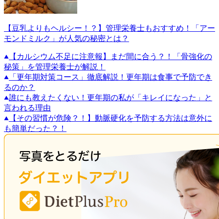
【豆乳よりもヘルシー！？】管理栄養士もおすすめ！「アー
モンドミルク」が人気の秘密とは？
【カルシウム不足に注意報】まだ間に合う？！「骨強化の
秘策」を管理栄養士が解説！
「更年期対策コース」徹底解説！更年期は食事で予防でき
るのか？
誰にも教えたくない！更年期の私が「キレイになった」と
言われる理由
【その習慣が危険？！】動脈硬化を予防する方法は意外に
も簡単だった？！