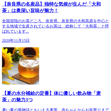
【奈良県の名産品】独特な気候が生んだ「大和
茶」は奥深い旨味が魅力！
全国屈指のお茶どころ、奈良県。奈良県の大和高原を中心と
する地域で生産されているお茶は、総称して「大和茶」と呼
ばれています...
2020年11月15日
【夏の水分補給の定番】体に優しい飲み物「麦
茶」の魅力3つ
暑い夏の風物詩ともいえる麦茶。赤ちゃんからお年寄りまで