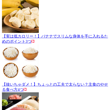
【実は低カロリー！】バナナでスリムな身体を手に入れるた
めのポイント3つ
【抜いちゃダメ！】ちょっとの工夫で太らない？主食のやせ
る食べ方4つ