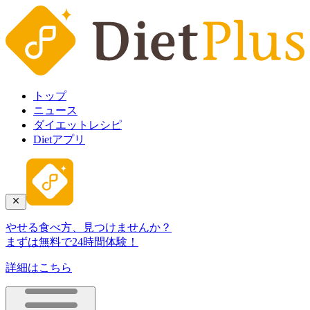
トップ
ニュース
ダイエットレシピ
Dietアプリ
やせる食べ方、見つけませんか？
まずは無料で24時間体験！
詳細はこちら