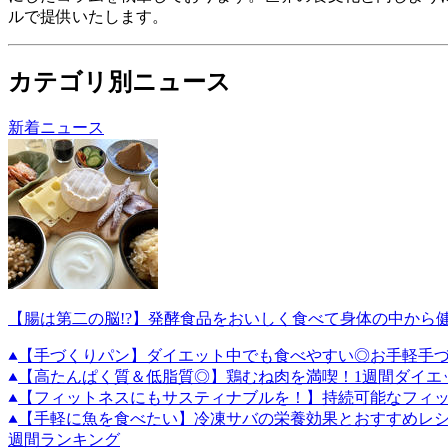
ルで提供いたします。
カテゴリ別ニュース
新着ニュース
【腸は第二の脳!?】発酵食品をおいしく食べて身体の中から
【手づくりパン】ダイエット中でも食べやすい◎お手軽手づ
【高たんぱく質＆低脂質◎】鶏むね肉を満喫！1週間ダイエ
【フィットネスにもサスティナブルを！】持続可能なフィ
【手軽に魚を食べたい】冷凍サバの栄養効果とおすすめレ
週間ランキング