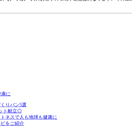
健康に
くりパン5選
ット献立◎
ットネスで人も地球も健康に
シピをご紹介