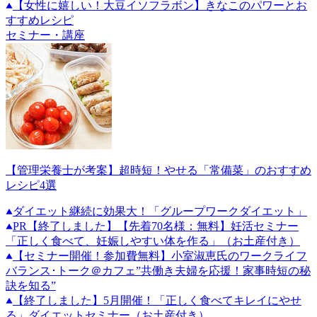
【女性に嬉しい！大豆イソフラボン】きなこのパワーとお
すすめレシピ
セミナー・講座
【管理栄養士が考案】超時短！やせる「常備菜」のおすすめ
レシピ4選
ダイエット継続に効果大！「グループワークダイエット」
PR
【終了しました】【先着70名様：無料】妊活セミナー
「正しく食べて、妊娠しやすい体を作る」（お土産付き）
【セミナー開催！参加費無料】小室淑恵氏のワークライフ
バランス･トーク＠カフェ”共働き夫婦を応援！家事時短の秘
訣を知る”
【終了しました】5月開催！「正しく食べてキレイにやせ
る」ダイエットセミナー（お土産付き）