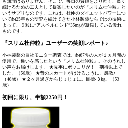
も無理はありません。そこで、毎日の負担をより軽く、長く
続けるための工夫として提案したいのが『スリム杜仲粒』と
いうサプリなのです。これは、杜仲のダイエットパワーにつ
いて約25年もの研究を続けてきた小林製薬ならではの技術に
よって、６粒に“アスペルロシド”35mgが凝縮している優れ
ものです。
『スリム杜仲粒』ユーザーの笑顔レポート♪
小林製薬の自社モニター調査では、約87％の人が１ヵ月間の
使用で、違いを感じたという『スリム杜仲粒』。そのうれし
い声をお届けします。 ★見事にポッコリが！ 期待以上で
した。（56歳） ★昔のスカートがはけるように。感激♪
（48歳） ★２ヶ月過ぎからじょじょに。目標-３kg。（53
歳）
初回に限り、半額2250円！