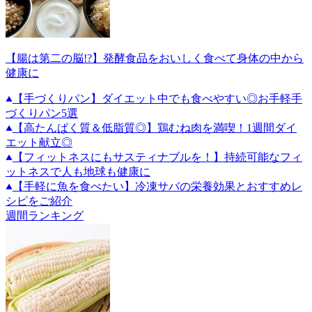
【腸は第二の脳!?】発酵食品をおいしく食べて身体の中から
健康に
【手づくりパン】ダイエット中でも食べやすい◎お手軽手
づくりパン5選
【高たんぱく質＆低脂質◎】鶏むね肉を満喫！1週間ダイ
エット献立◎
【フィットネスにもサスティナブルを！】持続可能なフィ
ットネスで人も地球も健康に
【手軽に魚を食べたい】冷凍サバの栄養効果とおすすめレ
シピをご紹介
週間ランキング