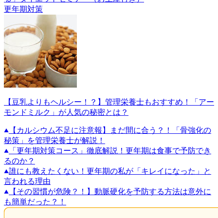
更年期対策
【豆乳よりもヘルシー！？】管理栄養士もおすすめ！「アー
モンドミルク」が人気の秘密とは？
【カルシウム不足に注意報】まだ間に合う？！「骨強化の
秘策」を管理栄養士が解説！
「更年期対策コース」徹底解説！更年期は食事で予防でき
るのか？
誰にも教えたくない！更年期の私が「キレイになった」と
言われる理由
【その習慣が危険？！】動脈硬化を予防する方法は意外に
も簡単だった？！