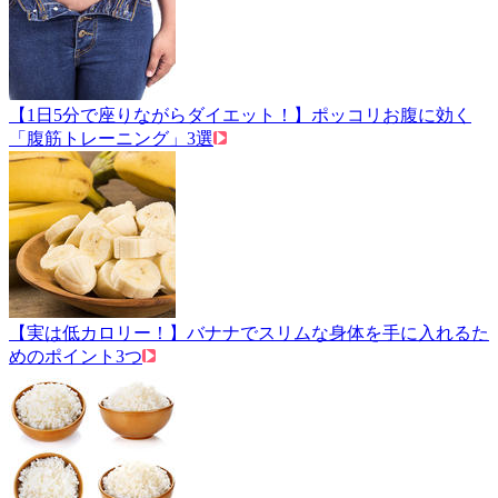
【1日5分で座りながらダイエット！】ポッコリお腹に効く
「腹筋トレーニング」3選
【実は低カロリー！】バナナでスリムな身体を手に入れるた
めのポイント3つ