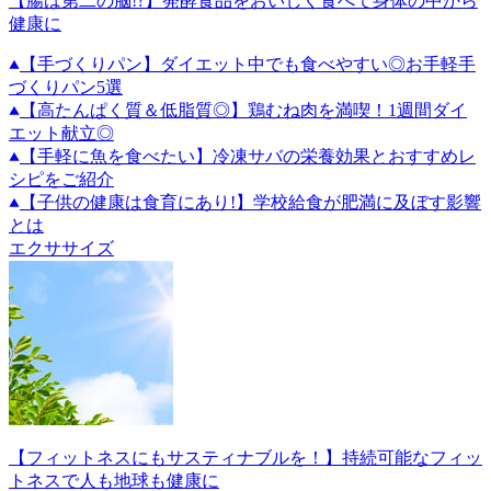
【腸は第二の脳!?】発酵食品をおいしく食べて身体の中から
健康に
【手づくりパン】ダイエット中でも食べやすい◎お手軽手
づくりパン5選
【高たんぱく質＆低脂質◎】鶏むね肉を満喫！1週間ダイ
エット献立◎
【手軽に魚を食べたい】冷凍サバの栄養効果とおすすめレ
シピをご紹介
【子供の健康は食育にあり!】学校給食が肥満に及ぼす影響
とは
エクササイズ
【フィットネスにもサスティナブルを！】持続可能なフィッ
トネスで人も地球も健康に