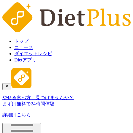
トップ
ニュース
ダイエットレシピ
Dietアプリ
やせる食べ方、見つけませんか？
まずは無料で24時間体験！
詳細はこちら