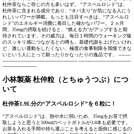
杜仲茶ならご存じの方も多いはず。 “アスペルロシド”は、
杜仲茶に含まれる成分であり、“オバ太り”が気になる人にう
れしいパワーが満載。もっとも注目すべきは、“アスペルロ
シド”のエネルギー消費に着目した確かなパワー。２ヵ月
間、35mgの摂取を続けると、“燃える力”がアップすると期
待されています。その威力は、毎日１時間のウォーキング級
のスッキリ感につながるとの噂も。基礎代謝を上げたいけれ
ど、激しい運動をしたくない、極度の食事制限を我慢できな
いという人にとって願ったりかなったりの逸品です。 --------
-------------------------------------------------- -----------------------------------
-----------------------
小林製薬 杜仲粒（とちゅうつぶ）につ
いて
杜仲茶1.9L分の“アスペルロシド”を６粒に！
“アスペルロシド”は、熱や水に弱いため、35mgをお茶で摂
取しようと思うと500mlのペットボトルが3.8本も必要です。
お茶を入れる手間や持ち運ぶことを考えると面倒に感じるの