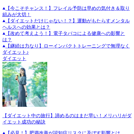
【今こそチャンス！】フレイル予防は早めの気付き＆取り
組みが大切！
【ダイエットだけじゃない！？】運動がもたらすメンタル
ヘルスへの効果とは？
【改めて考えよう！】電子タバコによる健康への影響と
は？
【継続は力なり】ローインパクトトレーニングで無理なく
ダイエット♪
ダイエット
【ダイエット中の旅行】諦めるのはまだ早い！メリハリがダ
イエット成功の秘訣
【必見！】肥満改善が認知症リスクに及ぼす影響とは