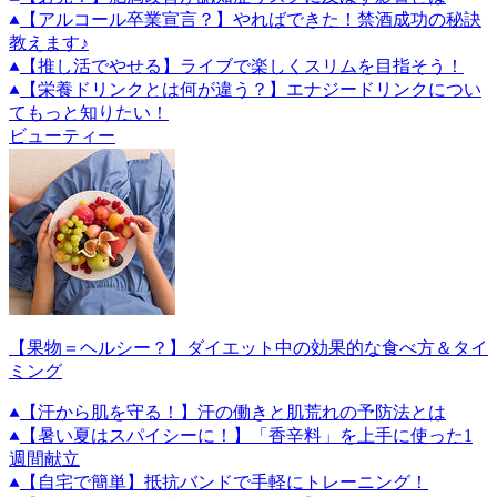
【アルコール卒業宣言？】やればできた！禁酒成功の秘訣
教えます♪
【推し活でやせる】ライブで楽しくスリムを目指そう！
【栄養ドリンクとは何が違う？】エナジードリンクについ
てもっと知りたい！
ビューティー
【果物＝ヘルシー？】ダイエット中の効果的な食べ方＆タイ
ミング
【汗から肌を守る！】汗の働きと肌荒れの予防法とは
【暑い夏はスパイシーに！】「香辛料」を上手に使った1
週間献立
【自宅で簡単】抵抗バンドで手軽にトレーニング！