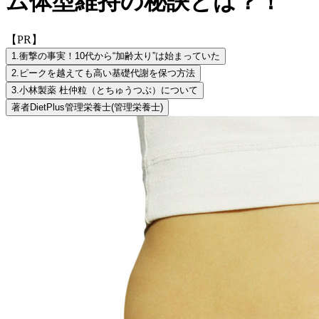
ム体型維持の秘訣とは？！
【PR】
1.
衝撃の事実！10代から“加齢太り”は始まっていた
2.
ピークを越えても高い基礎代謝を保つ方法
3.
小林製薬 杜仲粒（とちゅうつぶ）について
著者
DietPlus管理栄養士
(管理栄養士)