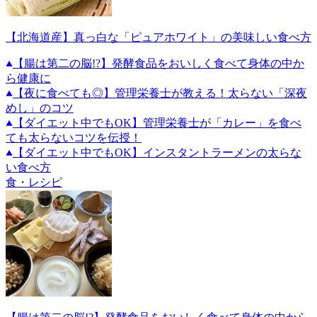
【北海道産】真っ白な「ピュアホワイト」の美味しい食べ方
【腸は第二の脳!?】発酵食品をおいしく食べて身体の中か
ら健康に
【夜に食べても◎】管理栄養士が教える！太らない「深夜
めし」のコツ
【ダイエット中でもOK】管理栄養士が「カレー」を食べ
ても太らないコツを伝授！
【ダイエット中でもOK】インスタントラーメンの太らな
い食べ方
食・レシピ