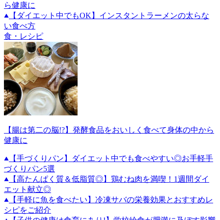
ら健康に
【ダイエット中でもOK】インスタントラーメンの太らな
い食べ方
食・レシピ
【腸は第二の脳!?】発酵食品をおいしく食べて身体の中から
健康に
【手づくりパン】ダイエット中でも食べやすい◎お手軽手
づくりパン5選
【高たんぱく質＆低脂質◎】鶏むね肉を満喫！1週間ダイ
エット献立◎
【手軽に魚を食べたい】冷凍サバの栄養効果とおすすめレ
シピをご紹介