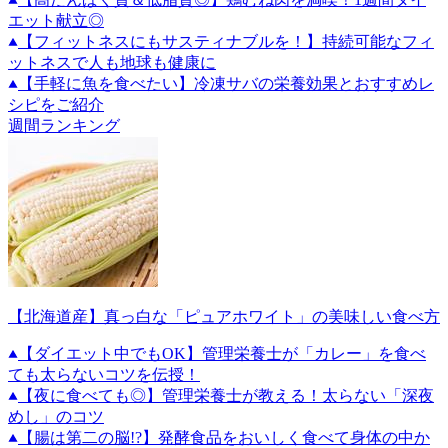
エット献立◎
【フィットネスにもサスティナブルを！】持続可能なフィ
ットネスで人も地球も健康に
【手軽に魚を食べたい】冷凍サバの栄養効果とおすすめレ
シピをご紹介
週間ランキング
【北海道産】真っ白な「ピュアホワイト」の美味しい食べ方
【ダイエット中でもOK】管理栄養士が「カレー」を食べ
ても太らないコツを伝授！
【夜に食べても◎】管理栄養士が教える！太らない「深夜
めし」のコツ
【腸は第二の脳!?】発酵食品をおいしく食べて身体の中か