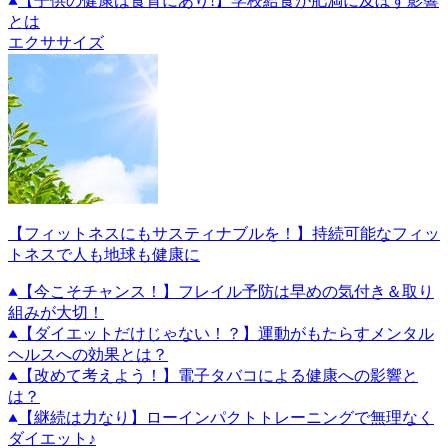
【子供の健康は食育にあり!】学校給食が肥満に及ぼす影響
とは
エクササイズ
【フィットネスにもサスティナブルを！】持続可能なフィッ
トネスで人も地球も健康に
【今こそチャンス！】フレイル予防は早めの気付き＆取り
組みが大切！
【ダイエットだけじゃない！？】運動がもたらすメンタル
ヘルスへの効果とは？
【改めて考えよう！】電子タバコによる健康への影響と
は？
【継続は力なり】ローインパクトトレーニングで無理なく
ダイエット♪