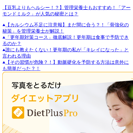
【豆乳よりもヘルシー！？】管理栄養士もおすすめ！「アー
モンドミルク」が人気の秘密とは？
【カルシウム不足に注意報】まだ間に合う？！「骨強化の
秘策」を管理栄養士が解説！
「更年期対策コース」徹底解説！更年期は食事で予防でき
るのか？
誰にも教えたくない！更年期の私が「キレイになった」と
言われる理由
【その習慣が危険？！】動脈硬化を予防する方法は意外に
も簡単だった？！