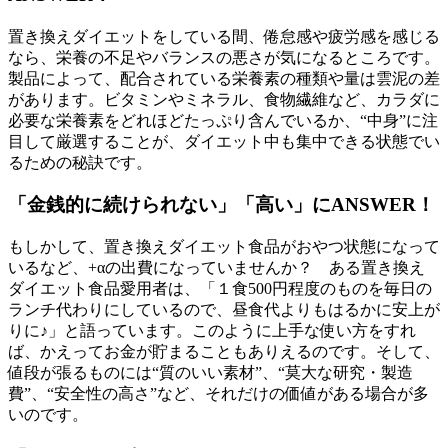
置き換えダイエットをしている間、倦怠感や疲労感を感じる
なら、栄養の不足やバランスの悪さが気になるところです。
製品によって、配合されている栄養素の種類や量は雲泥の差
があります。ビタミンやミネラル、食物繊維など、カラダに
必要な栄養素をどれほどたっぷり含んでいるか、“中身”に注
目して厳選することが、ダイエット中も集中できる状態でい
るための秘訣です。
「金銭的に続けられない」「高い」にANSWER！
もしかして、置き換えダイエット食品がおやつ状態になって
いるなど、+αの出費になっていませんか？ ある置き換え
ダイエット食品愛用者は、「１食500円程度のものを毎日の
ランチ代わりにしているので、昼食代よりもはるかに安上が
りに♪」と語っています。このように上手な使い方をすれ
ば、かえってお金が貯まることもありえるのです。そして、
値段が張るものには“質のいい素材”、“莫大な研究・製造
費”、“安全性の高さ”など、それだけの価値がある場合が多
いのです。