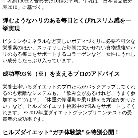
牛乳約130ccと合わせた10種の平均。牛乳は「日本食品成分
表2010」に基づく。
弾むようなハリのある毎日とくびれスリム感を一
挙実現
ビタミンやミネラルなど美しいボディづくりに必要不可欠な
栄養素のほか、スッキリした毎朝に欠かせない食物繊維やハ
リのある毎日をサポートするコラーゲンなど、女性にうれし
い成分もたっぷり入っています。
成功率93％（※）を支えるプロのアドバイス
栄養士率いるダイエットのプロたちがバックアップしてくれ
るのも素敵なシステムも。「飲み会があるけれど、うまく参
加するコツは？」「体重の停滞期を乗り越える方法が知りた
い」など、ヒルズダイエット挑戦中の悩みをサポートしてく
れます。 ※2012年度ダイエットグランプリコンテストの受
賞者の成功率です。
ヒルズダイエット“ガチ体験談”を特別公開！