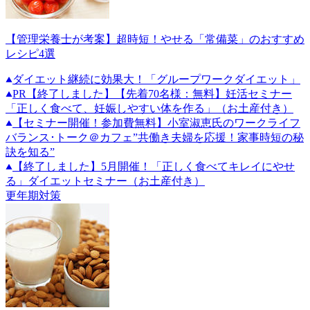
【管理栄養士が考案】超時短！やせる「常備菜」のおすすめ
レシピ4選
ダイエット継続に効果大！「グループワークダイエット」
PR
【終了しました】【先着70名様：無料】妊活セミナー
「正しく食べて、妊娠しやすい体を作る」（お土産付き）
【セミナー開催！参加費無料】小室淑恵氏のワークライフ
バランス･トーク＠カフェ”共働き夫婦を応援！家事時短の秘
訣を知る”
【終了しました】5月開催！「正しく食べてキレイにやせ
る」ダイエットセミナー（お土産付き）
更年期対策