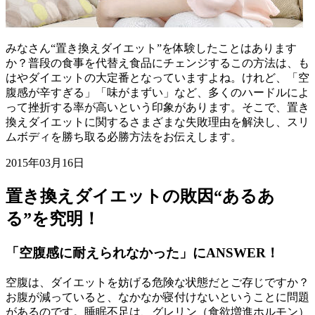
みなさん“置き換えダイエット”を体験したことはあります
か？普段の食事を代替え食品にチェンジするこの方法は、も
はやダイエットの大定番となっていますよね。けれど、「空
腹感が辛すぎる」「味がまずい」など、多くのハードルによ
って挫折する率が高いという印象があります。そこで、置き
換えダイエットに関するさまざまな失敗理由を解決し、スリ
ムボディを勝ち取る必勝方法をお伝えします。
2015年03月16日
置き換えダイエットの敗因“あるあ
る”を究明！
「空腹感に耐えられなかった」にANSWER！
空腹は、ダイエットを妨げる危険な状態だとご存じですか？
お腹が減っていると、なかなか寝付けないということに問題
があるのです。睡眠不足は、グレリン（食欲増進ホルモン）