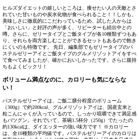
ヒルズダイエットの嬉しいところは、痩せたい人の天敵とさ
れていた甘いものや炭水化物が食べられること！！しかも、
美味しさに徹底的にこだわっているため、試した人からは
「おいしい」と好評の声が多く、リピーターも続出中との
噂。さらに、ゼリータイプとご飯タイプが各10種類ずつもあ
り、それらを両方楽しむことができるセットもあるので飽き
にくいのも特徴です。 先日、編集部でもゼリータイプのパ
ステルゼリーアイとご飯タイプのグルメリゾットアイをすべ
て食べてみましたが、確かにおいしかったです。さらに腹持
ちもよくビックリ！
ボリューム満点なのに、カロリーも気にならな
い！
パステルゼリーアイは、ご飯二膳分程度のボリューム
（300g）で約200kcal、グルメリゾットアイは、国産玄米と
粒こんにゃくが入っているので、しっかり咀嚼できて満足感
もバツグン。それでいて、茶碗1.5杯分（250g）でたったの
約130kcalは、ダイエッターの強い味方です！ ※カロリー
は、全10種類の平均値です。パステルゼリーアイのカロリは