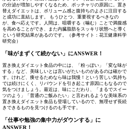
の分泌が増加しやすくなるため、ポッチャリの原因に。置き
替えダイエットは、ボリューム感と腹持ちのよさに注目する
と成功に直結します。 もうひとつ、重要視するべきなの
が、食べ応えです。人間は、咀嚼する（噛む）ことで満腹感
を高めることができ、また内臓脂肪をスッキリ状態へと導く
という研究結果があるのです。（参考サイト：花王健康科学
研究会）
「味がまずくて続かない」にANSWER！
置き換えダイエット食品の中には、「粉っぽい」「変な味が
する」など、美味しいとは言いがたいものがあるのは確かで
す。けれど、痩せるためなら味は我慢！という苦しい気持ち
では続けにくく、リバウンドを引き起こす原因にもなるので
気をつけましょう。最近は、味にこだわり、「まるでスイー
ツのよう」「普通のご飯みたい」と言われるような美味系の
置き換えダイエット食品も登場しているので、無理せず長続
きできるものを見つけるのも手です。
「仕事や勉強の集中力がダウンする」に
ANSWER！