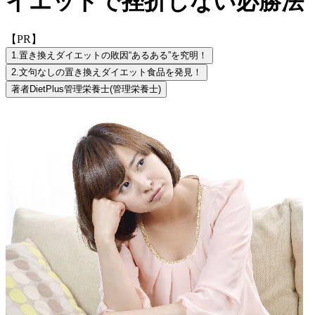
イエットで挫折しない必勝法
【PR】
1.
置き換えダイエットの敗因“あるある”を究明！
2.
文句なしの置き換えダイエット食品を発見！
著者
DietPlus管理栄養士
(管理栄養士)