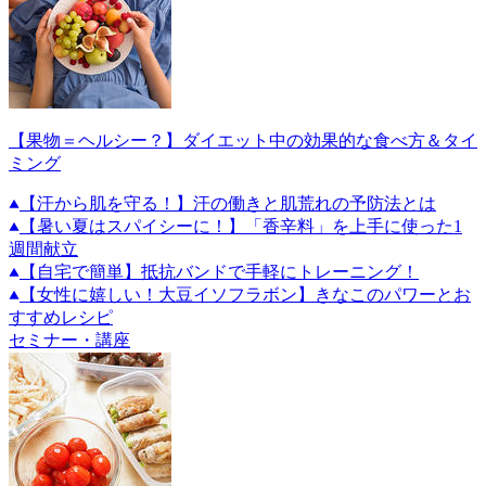
【果物＝ヘルシー？】ダイエット中の効果的な食べ方＆タイ
ミング
【汗から肌を守る！】汗の働きと肌荒れの予防法とは
【暑い夏はスパイシーに！】「香辛料」を上手に使った1
週間献立
【自宅で簡単】抵抗バンドで手軽にトレーニング！
【女性に嬉しい！大豆イソフラボン】きなこのパワーとお
すすめレシピ
セミナー・講座