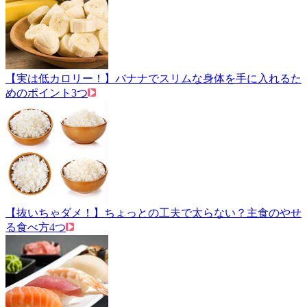
【実は低カロリー！】バナナでスリムな身体を手に入れるた
めのポイント3つ
【抜いちゃダメ！】ちょっとの工夫で太らない？主食のやせ
る食べ方4つ