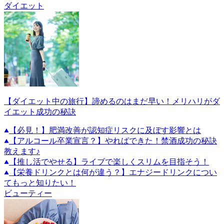
ダイエット
【ダイエット中の旅行】諦めるのはまだ早い！メリハリがダ
イエット成功の秘訣
【必見！】肥満改善が認知症リスクに及ぼす影響とは
【アルコール卒業宣言？】やればできた！禁酒成功の秘訣
教えます♪
【推し活でやせる】ライブで楽しくスリムを目指そう！
【栄養ドリンクとは何が違う？】エナジードリンクについ
てもっと知りたい！
ビューティー