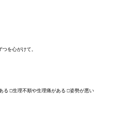
ずつを心がけて。
ある □生理不順や生理痛がある □姿勢が悪い