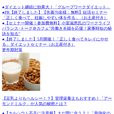
ダイエット継続に効果大！「グループワークダイエット」
PR
【終了しました】【先着70名様：無料】妊活セミナー
「正しく食べて、妊娠しやすい体を作る」（お土産付き）
【セミナー開催！参加費無料】小室淑恵氏のワークライフ
バランス･トーク＠カフェ”共働き夫婦を応援！家事時短の秘
訣を知る”
【終了しました】5月開催！「正しく食べてキレイにやせ
る」ダイエットセミナー（お土産付き）
更年期対策
【豆乳よりもヘルシー！？】管理栄養士もおすすめ！「アー
モンドミルク」が人気の秘密とは？
【カルシウム不足に注意報】まだ間に合う？！「骨強化の