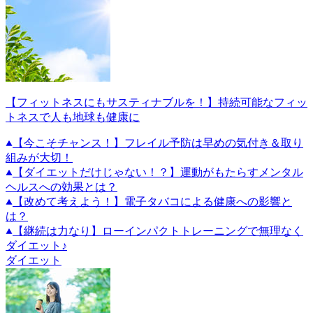
【フィットネスにもサスティナブルを！】持続可能なフィッ
トネスで人も地球も健康に
【今こそチャンス！】フレイル予防は早めの気付き＆取り
組みが大切！
【ダイエットだけじゃない！？】運動がもたらすメンタル
ヘルスへの効果とは？
【改めて考えよう！】電子タバコによる健康への影響と
は？
【継続は力なり】ローインパクトトレーニングで無理なく
ダイエット♪
ダイエット