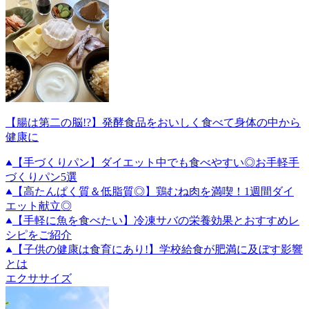
【腸は第二の脳!?】発酵食品をおいしく食べて身体の中から
健康に
【手づくりパン】ダイエット中でも食べやすい◎お手軽手
づくりパン5選
【高たんぱく質＆低脂質◎】鶏むね肉を満喫！1週間ダイ
エット献立◎
【手軽に魚を食べたい】冷凍サバの栄養効果とおすすめレ
シピをご紹介
【子供の健康は食育にあり!】学校給食が肥満に及ぼす影響
とは
エクササイズ