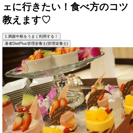
ェに行きたい！食べ方のコツ
教えます♡
1.
満腹中枢をうまく利用する！
著者
DietPlus管理栄養士
(管理栄養士)