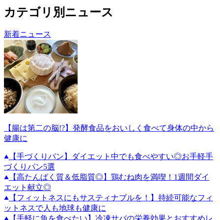
カテゴリ別ニュース
新着ニュース
【腸は第二の脳!?】発酵食品をおいしく食べて身体の中から
健康に
【手づくりパン】ダイエット中でも食べやすい◎お手軽手
づくりパン5選
【高たんぱく質＆低脂質◎】鶏むね肉を満喫！1週間ダイ
エット献立◎
【フィットネスにもサスティナブルを！】持続可能なフィ
ットネスで人も地球も健康に
【手軽に魚を食べたい】冷凍サバの栄養効果とおすすめレ