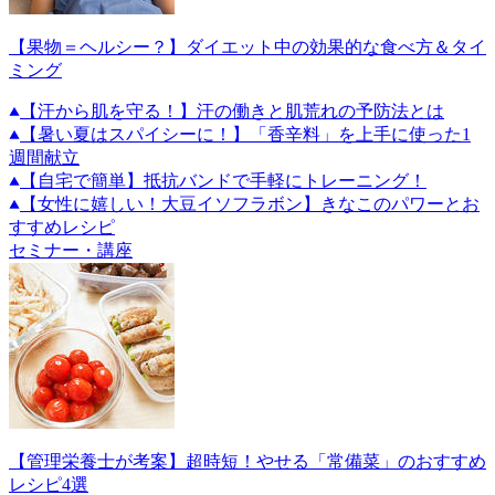
【果物＝ヘルシー？】ダイエット中の効果的な食べ方＆タイ
ミング
【汗から肌を守る！】汗の働きと肌荒れの予防法とは
【暑い夏はスパイシーに！】「香辛料」を上手に使った1
週間献立
【自宅で簡単】抵抗バンドで手軽にトレーニング！
【女性に嬉しい！大豆イソフラボン】きなこのパワーとお
すすめレシピ
セミナー・講座
【管理栄養士が考案】超時短！やせる「常備菜」のおすすめ
レシピ4選