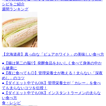
シピをご紹介
週間ランキング
【北海道産】真っ白な「ピュアホワイト」の美味しい食べ方
【腸は第二の脳!?】発酵食品をおいしく食べて身体の中か
ら健康に
【夜に食べても◎】管理栄養士が教える！太らない「深夜
めし」のコツ
【ダイエット中でもOK】管理栄養士が「カレー」を食べ
ても太らないコツを伝授！
【ダイエット中でもOK】インスタントラーメンの太らな
い食べ方
食・レシピ