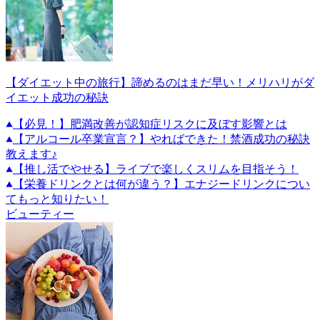
【ダイエット中の旅行】諦めるのはまだ早い！メリハリがダ
イエット成功の秘訣
【必見！】肥満改善が認知症リスクに及ぼす影響とは
【アルコール卒業宣言？】やればできた！禁酒成功の秘訣
教えます♪
【推し活でやせる】ライブで楽しくスリムを目指そう！
【栄養ドリンクとは何が違う？】エナジードリンクについ
てもっと知りたい！
ビューティー