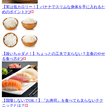
【実は低カロリー！】バナナでスリムな身体を手に入れるた
めのポイント3つ
【抜いちゃダメ！】ちょっとの工夫で太らない？主食のやせ
る食べ方4つ
【我慢しないでOK！】『お寿司』を食べても太らないテク
ニックとは？