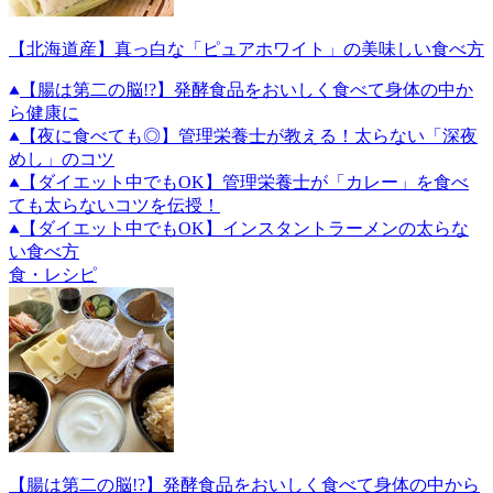
【北海道産】真っ白な「ピュアホワイト」の美味しい食べ方
【腸は第二の脳!?】発酵食品をおいしく食べて身体の中か
ら健康に
【夜に食べても◎】管理栄養士が教える！太らない「深夜
めし」のコツ
【ダイエット中でもOK】管理栄養士が「カレー」を食べ
ても太らないコツを伝授！
【ダイエット中でもOK】インスタントラーメンの太らな
い食べ方
食・レシピ
【腸は第二の脳!?】発酵食品をおいしく食べて身体の中から