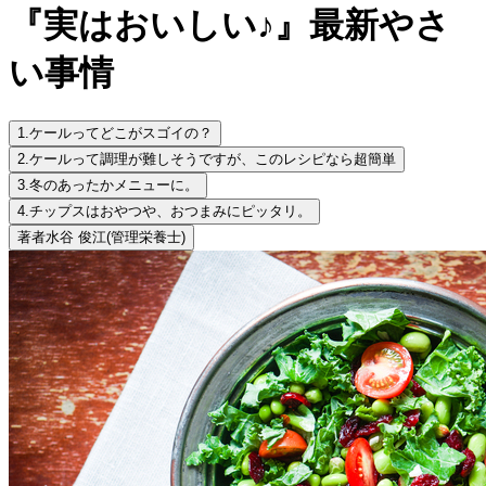
『実はおいしい♪』最新やさ
い事情
1.
ケールってどこがスゴイの？
2.
ケールって調理が難しそうですが、このレシピなら超簡単
3.
冬のあったかメニューに。
4.
チップスはおやつや、おつまみにピッタリ。
著者
水谷 俊江
(管理栄養士)