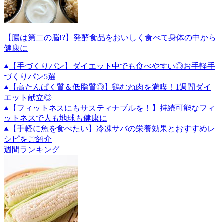
【腸は第二の脳!?】発酵食品をおいしく食べて身体の中から
健康に
【手づくりパン】ダイエット中でも食べやすい◎お手軽手
づくりパン5選
【高たんぱく質＆低脂質◎】鶏むね肉を満喫！1週間ダイ
エット献立◎
【フィットネスにもサスティナブルを！】持続可能なフィ
ットネスで人も地球も健康に
【手軽に魚を食べたい】冷凍サバの栄養効果とおすすめレ
シピをご紹介
週間ランキング