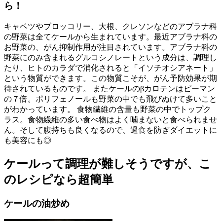
ら！
キャベツやブロッコリー、大根、クレソンなどのアブラナ科
の野菜は全てケールから生まれています。最近アブラナ科の
お野菜の、がん抑制作用が注目されています。アブラナ科の
野菜にのみ含まれるグルコシノレートという成分は、調理し
たり、ヒトのカラダで消化されると「イソチオシアネート」
という物質ができます。この物質こそが、がん予防効果が期
待されているものです。 またケールのβカロテンはピーマン
の７倍。ポリフェノールも野菜の中でも飛びぬけて多いこと
がわかっています。 食物繊維の含量も野菜の中でトップク
ラス。食物繊維の多い食べ物はよく噛まないと食べられませ
ん。そして腹持ちも良くなるので、過食を防ぎダイエットに
も美容にも◎
ケールって調理が難しそうですが、こ
のレシピなら超簡単
ケールの油炒め