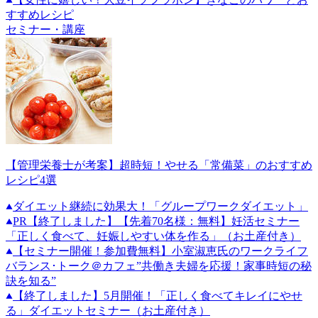
すすめレシピ
セミナー・講座
【管理栄養士が考案】超時短！やせる「常備菜」のおすすめ
レシピ4選
ダイエット継続に効果大！「グループワークダイエット」
PR
【終了しました】【先着70名様：無料】妊活セミナー
「正しく食べて、妊娠しやすい体を作る」（お土産付き）
【セミナー開催！参加費無料】小室淑恵氏のワークライフ
バランス･トーク＠カフェ”共働き夫婦を応援！家事時短の秘
訣を知る”
【終了しました】5月開催！「正しく食べてキレイにやせ
る」ダイエットセミナー（お土産付き）