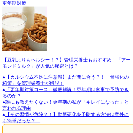
更年期対策
【豆乳よりもヘルシー！？】管理栄養士もおすすめ！「アー
モンドミルク」が人気の秘密とは？
【カルシウム不足に注意報】まだ間に合う？！「骨強化の
秘策」を管理栄養士が解説！
「更年期対策コース」徹底解説！更年期は食事で予防でき
るのか？
誰にも教えたくない！更年期の私が「キレイになった」と
言われる理由
【その習慣が危険？！】動脈硬化を予防する方法は意外に
も簡単だった？！