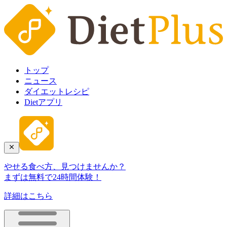
トップ
ニュース
ダイエットレシピ
Dietアプリ
やせる食べ方、見つけませんか？
まずは無料で24時間体験！
詳細はこちら