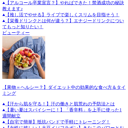
【アルコール卒業宣言？】やればできた！禁酒成功の秘訣
教えます♪
【推し活でやせる】ライブで楽しくスリムを目指そう！
【栄養ドリンクとは何が違う？】エナジードリンクについ
てもっと知りたい！
ビューティー
【果物＝ヘルシー？】ダイエット中の効果的な食べ方＆タイ
ミング
【汗から肌を守る！】汗の働きと肌荒れの予防法とは
【暑い夏はスパイシーに！】「香辛料」を上手に使った1
週間献立
【自宅で簡単】抵抗バンドで手軽にトレーニング！
【女性に嬉しい！大豆イソフラボン】きなこのパワーとお