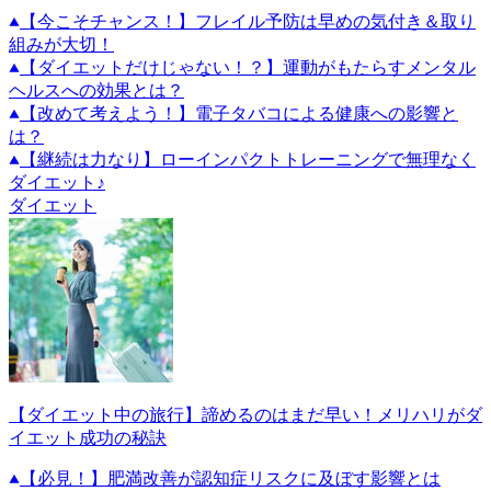
【今こそチャンス！】フレイル予防は早めの気付き＆取り
組みが大切！
【ダイエットだけじゃない！？】運動がもたらすメンタル
ヘルスへの効果とは？
【改めて考えよう！】電子タバコによる健康への影響と
は？
【継続は力なり】ローインパクトトレーニングで無理なく
ダイエット♪
ダイエット
【ダイエット中の旅行】諦めるのはまだ早い！メリハリがダ
イエット成功の秘訣
【必見！】肥満改善が認知症リスクに及ぼす影響とは