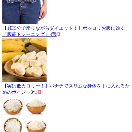
【1日5分で座りながらダイエット！】ポッコリお腹に効く
「腹筋トレーニング」3選
【実は低カロリー！】バナナでスリムな身体を手に入れるた
めのポイント3つ