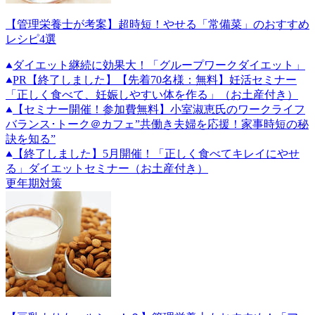
【管理栄養士が考案】超時短！やせる「常備菜」のおすすめ
レシピ4選
ダイエット継続に効果大！「グループワークダイエット」
PR
【終了しました】【先着70名様：無料】妊活セミナー
「正しく食べて、妊娠しやすい体を作る」（お土産付き）
【セミナー開催！参加費無料】小室淑恵氏のワークライフ
バランス･トーク＠カフェ”共働き夫婦を応援！家事時短の秘
訣を知る”
【終了しました】5月開催！「正しく食べてキレイにやせ
る」ダイエットセミナー（お土産付き）
更年期対策