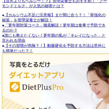
【豆乳よりもヘルシー！？】管理栄養士もおすすめ！「アー
モンドミルク」が人気の秘密とは？
【カルシウム不足に注意報】まだ間に合う？！「骨強化の
秘策」を管理栄養士が解説！
「更年期対策コース」徹底解説！更年期は食事で予防でき
るのか？
誰にも教えたくない！更年期の私が「キレイになった」と
言われる理由
【その習慣が危険？！】動脈硬化を予防する方法は意外に
も簡単だった？！