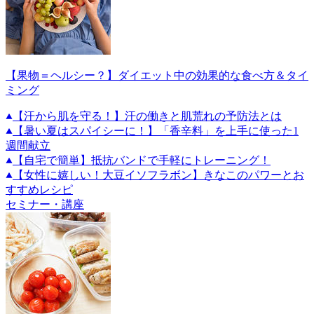
【果物＝ヘルシー？】ダイエット中の効果的な食べ方＆タイ
ミング
【汗から肌を守る！】汗の働きと肌荒れの予防法とは
【暑い夏はスパイシーに！】「香辛料」を上手に使った1
週間献立
【自宅で簡単】抵抗バンドで手軽にトレーニング！
【女性に嬉しい！大豆イソフラボン】きなこのパワーとお
すすめレシピ
セミナー・講座