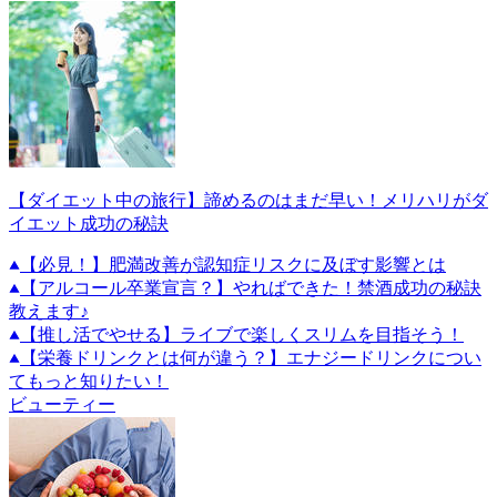
【ダイエット中の旅行】諦めるのはまだ早い！メリハリがダ
イエット成功の秘訣
【必見！】肥満改善が認知症リスクに及ぼす影響とは
【アルコール卒業宣言？】やればできた！禁酒成功の秘訣
教えます♪
【推し活でやせる】ライブで楽しくスリムを目指そう！
【栄養ドリンクとは何が違う？】エナジードリンクについ
てもっと知りたい！
ビューティー