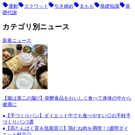
運動
スクワット
引き締め
太もも
基礎知識
基
礎代謝
カテゴリ別ニュース
新着ニュース
【腸は第二の脳!?】発酵食品をおいしく食べて身体の中から
健康に
【手づくりパン】ダイエット中でも食べやすい◎お手軽手
づくりパン5選
【高たんぱく質＆低脂質◎】鶏むね肉を満喫！1週間ダイ
エット献立◎