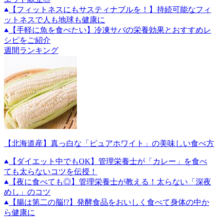
【フィットネスにもサスティナブルを！】持続可能なフィ
ットネスで人も地球も健康に
【手軽に魚を食べたい】冷凍サバの栄養効果とおすすめレ
シピをご紹介
週間ランキング
【北海道産】真っ白な「ピュアホワイト」の美味しい食べ方
【ダイエット中でもOK】管理栄養士が「カレー」を食べ
ても太らないコツを伝授！
【夜に食べても◎】管理栄養士が教える！太らない「深夜
めし」のコツ
【腸は第二の脳!?】発酵食品をおいしく食べて身体の中か
ら健康に