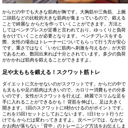
からだの中でも大きな筋肉が胸です。大胸筋や三角筋、上腕
二頭筋などの比較的大きな筋肉が集まっているので、鍛える
ことで綺麗な からだを作っていくことができます。方法と
してはベンチプレスが定番と言われており、ゆっくりと負荷
をかけていくことが必要となります。 ベンチプレスをする
際、女性の場合はトレーナーについてもらって行う方が安心
です。重さではなく「いかに筋肉へ刺激を与えるか」が大切
であるため、数回出来れば十分とされています。多少の負荷
がかかれば筋肉を鍛えることができますよ。
足や太ももを鍛える！スクワット筋トレ
ダイエットに欠かせないのがスクワットです。からだの中で
も太ももや足の筋肉は大きいので、カロリー消費もその分多
いのです。女性がスクワットを行えば、綺麗でスリムな足を
手に入れることができるかも！ 背筋を伸ばし、足は大きく
開きます。1回のスクワットに8秒かけるのがポイントです。
これを15回1セットとしておこないます。1日1セット行うだ
けでも からだは変わってきますよ。 次ページでは、なかな
かお肉が落ちない「背中」のトレーニング方法をお伝えしま