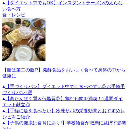
【ダイエット中でもOK】インスタントラーメンの太らな
い食べ方
食・レシピ
【腸は第二の脳!?】発酵食品をおいしく食べて身体の中から
健康に
【手づくりパン】ダイエット中でも食べやすい◎お手軽手
づくりパン5選
【高たんぱく質＆低脂質◎】鶏むね肉を満喫！1週間ダイ
エット献立◎
【手軽に魚を食べたい】冷凍サバの栄養効果とおすすめレ
シピをご紹介
【子供の健康は食育にあり!】学校給食が肥満に及ぼす影響
とは