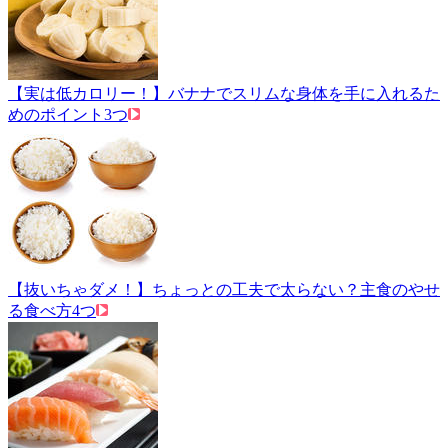
【実は低カロリー！】バナナでスリムな身体を手に入れるた
めのポイント3つ
【抜いちゃダメ！】ちょっとの工夫で太らない？主食のやせ
る食べ方4つ