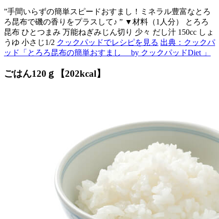
”手間いらずの簡単スピードおすまし！ミネラル豊富なとろ
ろ昆布で磯の香りをプラスして♪ ” ▼材料（1人分） とろろ
昆布 ひとつまみ 万能ねぎみじん切り 少々 だし汁 150cc しょ
うゆ 小さじ1/2
クックパッドでレシピを見る
出典：クックパ
ッド「とろろ昆布の簡単おすまし by クックパッドDiet 」
ごはん120ｇ【202kcal】