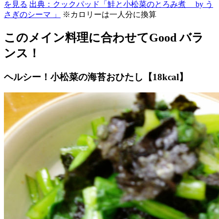
を見る
出典：クックパッド「鮭と小松菜のとろみ煮 by う
さぎのシーマ 」
※カロリーは一人分に換算
このメイン料理に合わせてGood バラ
ンス！
ヘルシー！小松菜の海苔おひたし【18kcal】