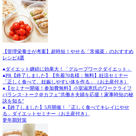
【管理栄養士が考案】超時短！やせる「常備菜」のおすすめ
レシピ4選
ダイエット継続に効果大！「グループワークダイエット」
PR
【終了しました】【先着70名様：無料】妊活セミナー
「正しく食べて、妊娠しやすい体を作る」（お土産付き）
【セミナー開催！参加費無料】小室淑恵氏のワークライフ
バランス･トーク＠カフェ”共働き夫婦を応援！家事時短の秘
訣を知る”
【終了しました】5月開催！「正しく食べてキレイにやせ
る」ダイエットセミナー（お土産付き）
更年期対策