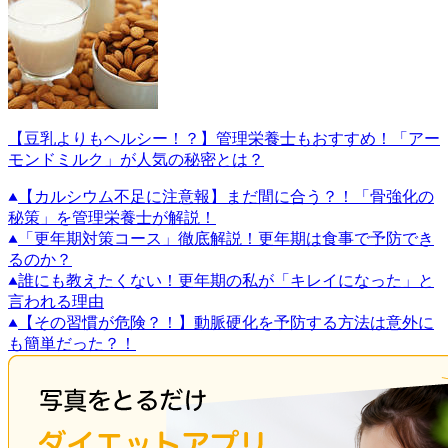
【豆乳よりもヘルシー！？】管理栄養士もおすすめ！「アー
モンドミルク」が人気の秘密とは？
【カルシウム不足に注意報】まだ間に合う？！「骨強化の
秘策」を管理栄養士が解説！
「更年期対策コース」徹底解説！更年期は食事で予防でき
るのか？
誰にも教えたくない！更年期の私が「キレイになった」と
言われる理由
【その習慣が危険？！】動脈硬化を予防する方法は意外に
も簡単だった？！