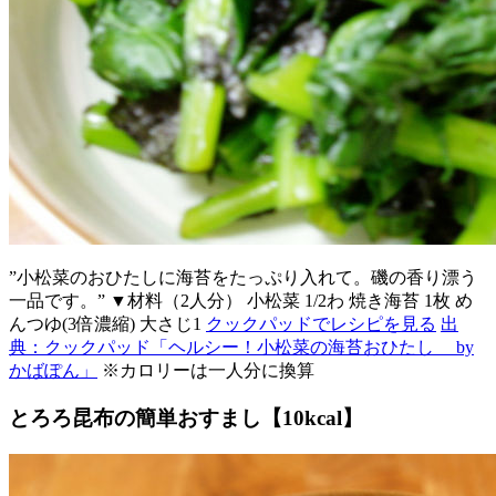
”小松菜のおひたしに海苔をたっぷり入れて。磯の香り漂う
一品です。” ▼材料（2人分） 小松菜 1/2わ 焼き海苔 1枚 め
んつゆ(3倍濃縮) 大さじ1
クックパッドでレシピを見る
出
典：クックパッド「ヘルシー！小松菜の海苔おひたし by
かばぽん」
※カロリーは一人分に換算
とろろ昆布の簡単おすまし【10kcal】