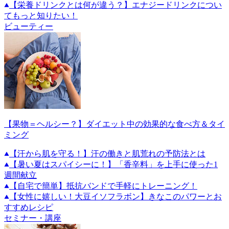
【栄養ドリンクとは何が違う？】エナジードリンクについ
てもっと知りたい！
ビューティー
【果物＝ヘルシー？】ダイエット中の効果的な食べ方＆タイ
ミング
【汗から肌を守る！】汗の働きと肌荒れの予防法とは
【暑い夏はスパイシーに！】「香辛料」を上手に使った1
週間献立
【自宅で簡単】抵抗バンドで手軽にトレーニング！
【女性に嬉しい！大豆イソフラボン】きなこのパワーとお
すすめレシピ
セミナー・講座