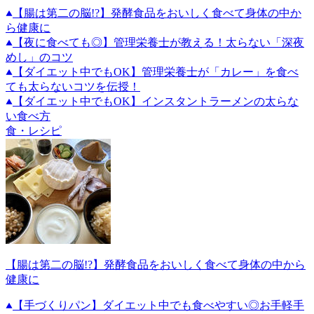
【腸は第二の脳!?】発酵食品をおいしく食べて身体の中か
ら健康に
【夜に食べても◎】管理栄養士が教える！太らない「深夜
めし」のコツ
【ダイエット中でもOK】管理栄養士が「カレー」を食べ
ても太らないコツを伝授！
【ダイエット中でもOK】インスタントラーメンの太らな
い食べ方
食・レシピ
【腸は第二の脳!?】発酵食品をおいしく食べて身体の中から
健康に
【手づくりパン】ダイエット中でも食べやすい◎お手軽手