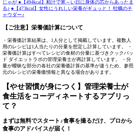
じゃが
●【494kcal】粕汁で寒～い日に身体の芯からあったま
る♪
●【473kcal】女性にうれしい栄養がギュッと！ 牡蠣のチ
ャウダー♪
【ご注意】栄養価計算について
・栄養価計算結果は、1人分として掲載しています。複数人
用のレシピは1人当たりの分量を想定し計算しています。 ・
栄養価計算はすべてレシピの食材の分量に基づきクックパッ
ド ダイエットラボの管理栄養士が再計算しています。 ・分
量が曖昧な部分の各社の栄養価計算の基準が違うため、参照
元のレシピの栄養価情報と異なる場合があります。
【やせ習慣が身につく】管理栄養士が
食生活をコーディネートするアプリっ
て？
まずは無料でスタート♪食事を撮るだけ、プロから
食事のアドバイスが届く！