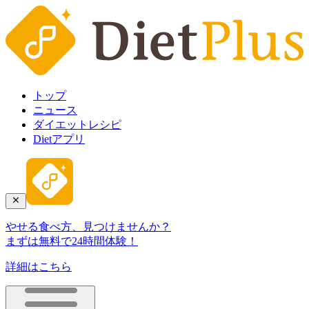
トップ
ニュース
ダイエットレシピ
Dietアプリ
やせる食べ方、見つけませんか？
まずは無料で24時間体験！
詳細はこちら