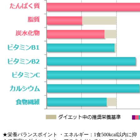
★栄養バランスポイント ・エネルギー：1食500kcal以内に抑