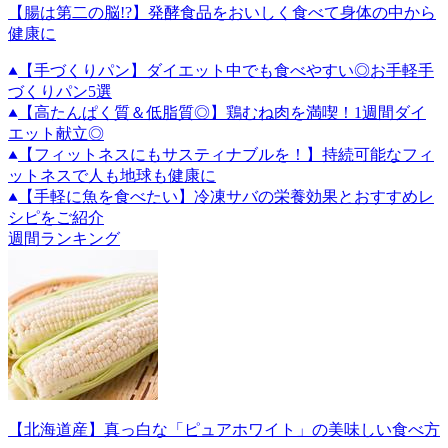
【腸は第二の脳!?】発酵食品をおいしく食べて身体の中から
健康に
【手づくりパン】ダイエット中でも食べやすい◎お手軽手
づくりパン5選
【高たんぱく質＆低脂質◎】鶏むね肉を満喫！1週間ダイ
エット献立◎
【フィットネスにもサスティナブルを！】持続可能なフィ
ットネスで人も地球も健康に
【手軽に魚を食べたい】冷凍サバの栄養効果とおすすめレ
シピをご紹介
週間ランキング
【北海道産】真っ白な「ピュアホワイト」の美味しい食べ方