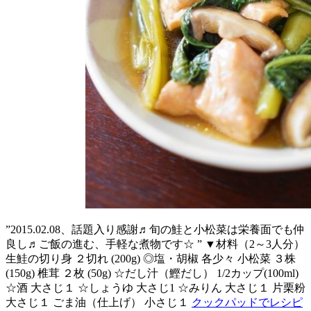
”2015.02.08、話題入り感謝♬旬の鮭と小松菜は栄養面でも仲
良し♬ご飯の進む、手軽な煮物です☆ ” ▼材料（2～3人分）
生鮭の切り身 ２切れ (200g) ◎塩・胡椒 各少々 小松菜 ３株
(150g) 椎茸 ２枚 (50g) ☆だし汁（鰹だし） 1/2カップ(100ml)
☆酒 大さじ１ ☆しょうゆ 大さじ1 ☆みりん 大さじ１ 片栗粉
大さじ１ ごま油（仕上げ） 小さじ１
クックパッドでレシピ