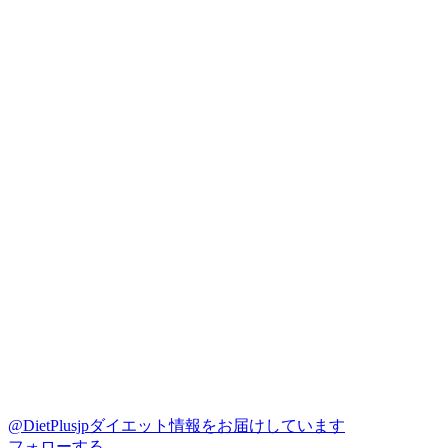
@DietPlusjp
ダイエット情報をお届けしています
フォローする