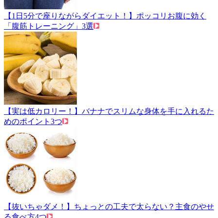
【1日5分で座りながらダイエット！】ポッコリお腹に効く
「腹筋トレーニング」3選
【実は低カロリー！】バナナでスリムな身体を手に入れるた
めのポイント3つ
【抜いちゃダメ！】ちょっとの工夫で太らない？主食のやせ
る食べ方4つ