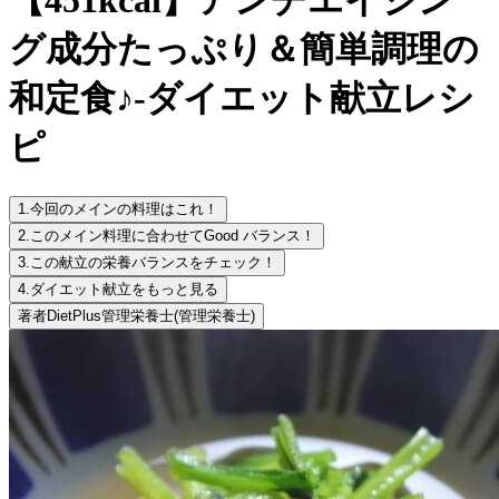
グ成分たっぷり＆簡単調理の
和定食♪-ダイエット献立レシ
ピ
1.
今回のメインの料理はこれ！
2.
このメイン料理に合わせてGood バランス！
3.
この献立の栄養バランスをチェック！
4.
ダイエット献立をもっと見る
著者
DietPlus管理栄養士
(管理栄養士)