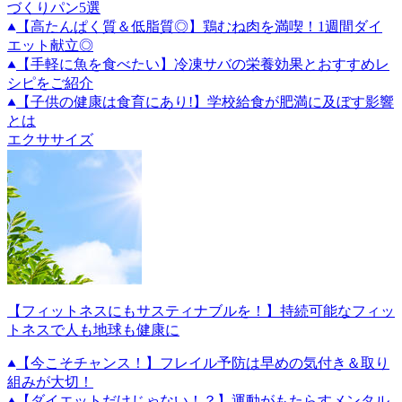
づくりパン5選
【高たんぱく質＆低脂質◎】鶏むね肉を満喫！1週間ダイ
エット献立◎
【手軽に魚を食べたい】冷凍サバの栄養効果とおすすめレ
シピをご紹介
【子供の健康は食育にあり!】学校給食が肥満に及ぼす影響
とは
エクササイズ
【フィットネスにもサスティナブルを！】持続可能なフィッ
トネスで人も地球も健康に
【今こそチャンス！】フレイル予防は早めの気付き＆取り
組みが大切！
【ダイエットだけじゃない！？】運動がもたらすメンタル