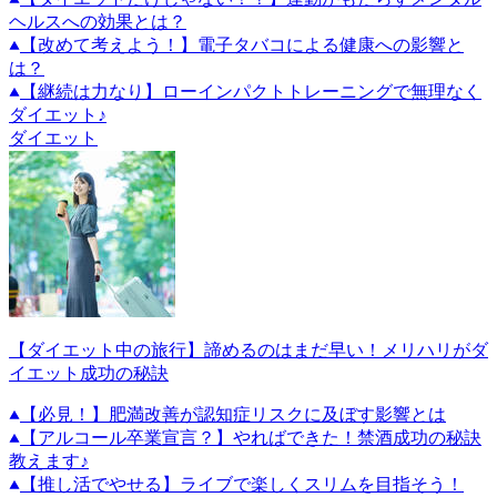
ヘルスへの効果とは？
【改めて考えよう！】電子タバコによる健康への影響と
は？
【継続は力なり】ローインパクトトレーニングで無理なく
ダイエット♪
ダイエット
【ダイエット中の旅行】諦めるのはまだ早い！メリハリがダ
イエット成功の秘訣
【必見！】肥満改善が認知症リスクに及ぼす影響とは
【アルコール卒業宣言？】やればできた！禁酒成功の秘訣
教えます♪
【推し活でやせる】ライブで楽しくスリムを目指そう！