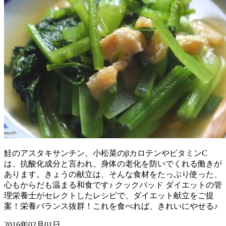
鮭のアスタキサンチン、小松菜のβカロテンやビタミンC
は、抗酸化成分と言われ、身体の老化を防いでくれる働きが
あります。きょうの献立は、そんな食材をたっぷり使った、
心もからだも温まる和食です♪ クックパッド ダイエットの管
理栄養士がセレクトしたレシピで、ダイエット献立をご提
案！栄養バランス抜群！これを食べれば、きれいにやせる♪
2016年02月01日