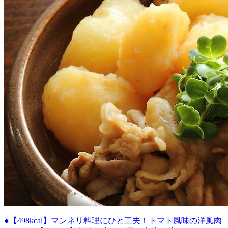
●【498kcal】マンネリ料理にひと工夫！トマト風味の洋風肉