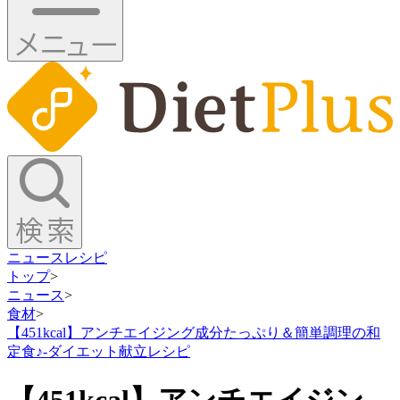
ニュース
レシピ
トップ
>
ニュース
>
食材
>
【451kcal】アンチエイジング成分たっぷり＆簡単調理の和
定食♪-ダイエット献立レシピ
【451kcal】アンチエイジン