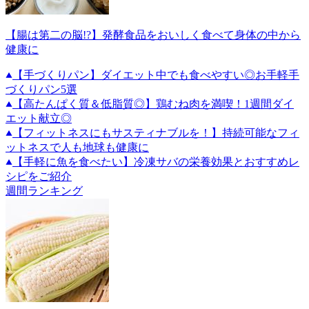
【腸は第二の脳!?】発酵食品をおいしく食べて身体の中から
健康に
【手づくりパン】ダイエット中でも食べやすい◎お手軽手
づくりパン5選
【高たんぱく質＆低脂質◎】鶏むね肉を満喫！1週間ダイ
エット献立◎
【フィットネスにもサスティナブルを！】持続可能なフィ
ットネスで人も地球も健康に
【手軽に魚を食べたい】冷凍サバの栄養効果とおすすめレ
シピをご紹介
週間ランキング