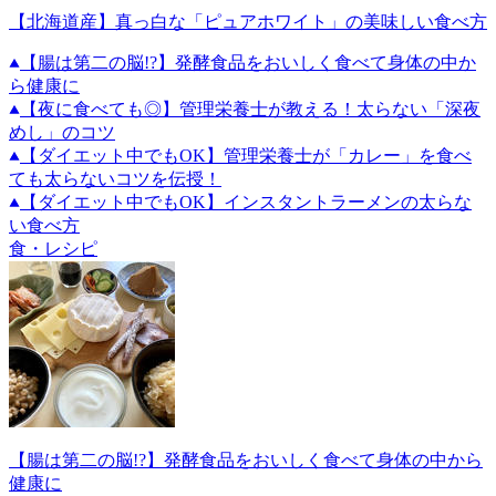
【北海道産】真っ白な「ピュアホワイト」の美味しい食べ方
【腸は第二の脳!?】発酵食品をおいしく食べて身体の中か
ら健康に
【夜に食べても◎】管理栄養士が教える！太らない「深夜
めし」のコツ
【ダイエット中でもOK】管理栄養士が「カレー」を食べ
ても太らないコツを伝授！
【ダイエット中でもOK】インスタントラーメンの太らな
い食べ方
食・レシピ
【腸は第二の脳!?】発酵食品をおいしく食べて身体の中から
健康に