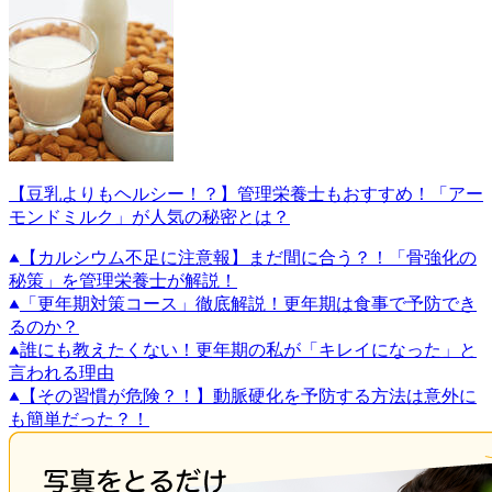
【豆乳よりもヘルシー！？】管理栄養士もおすすめ！「アー
モンドミルク」が人気の秘密とは？
【カルシウム不足に注意報】まだ間に合う？！「骨強化の
秘策」を管理栄養士が解説！
「更年期対策コース」徹底解説！更年期は食事で予防でき
るのか？
誰にも教えたくない！更年期の私が「キレイになった」と
言われる理由
【その習慣が危険？！】動脈硬化を予防する方法は意外に
も簡単だった？！