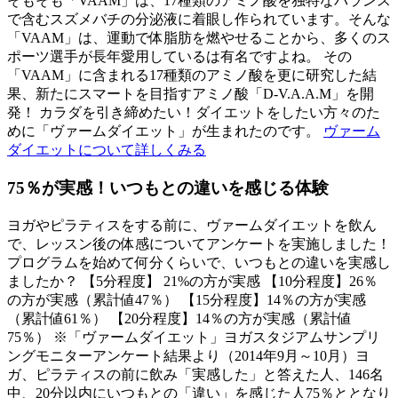
そもそも「VAAM」は、17種類のアミノ酸を独特なバランス
で含むスズメバチの分泌液に着眼し作られています。そんな
「VAAM」は、運動で体脂肪を燃やせることから、多くのス
ポーツ選手が長年愛用しているは有名ですよね。 その
「VAAM」に含まれる17種類のアミノ酸を更に研究した結
果、新たにスマートを目指すアミノ酸「D-V.A.A.M」を開
発！ カラダを引き締めたい！ダイエットをしたい方々のた
めに「ヴァームダイエット」が生まれたのです。
ヴァーム
ダイエットについて詳しくみる
75％が実感！いつもとの違いを感じる体験
ヨガやピラティスをする前に、ヴァームダイエットを飲ん
で、レッスン後の体感についてアンケートを実施しました！
プログラムを始めて何分くらいで、いつもとの違いを実感し
ましたか？ 【5分程度】 21%の方が実感 【10分程度】26％
の方が実感（累計値47％） 【15分程度】14％の方が実感
（累計値61％） 【20分程度】14％の方が実感（累計値
75％） ※「ヴァームダイエット」ヨガスタジアムサンプリ
ングモニターアンケート結果より（2014年9月～10月）ヨ
ガ、ピラティスの前に飲み「実感した」と答えた人、146名
中、20分以内にいつもとの「違い」を感じた人75％ととなり