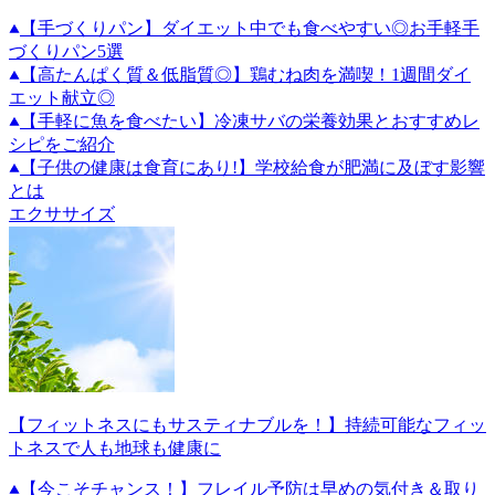
【手づくりパン】ダイエット中でも食べやすい◎お手軽手
づくりパン5選
【高たんぱく質＆低脂質◎】鶏むね肉を満喫！1週間ダイ
エット献立◎
【手軽に魚を食べたい】冷凍サバの栄養効果とおすすめレ
シピをご紹介
【子供の健康は食育にあり!】学校給食が肥満に及ぼす影響
とは
エクササイズ
【フィットネスにもサスティナブルを！】持続可能なフィッ
トネスで人も地球も健康に
【今こそチャンス！】フレイル予防は早めの気付き＆取り