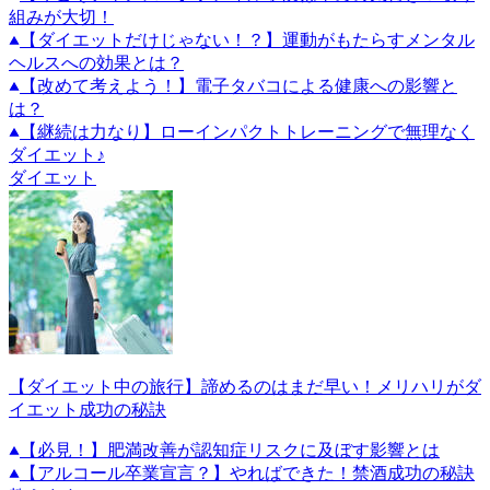
組みが大切！
【ダイエットだけじゃない！？】運動がもたらすメンタル
ヘルスへの効果とは？
【改めて考えよう！】電子タバコによる健康への影響と
は？
【継続は力なり】ローインパクトトレーニングで無理なく
ダイエット♪
ダイエット
【ダイエット中の旅行】諦めるのはまだ早い！メリハリがダ
イエット成功の秘訣
【必見！】肥満改善が認知症リスクに及ぼす影響とは
【アルコール卒業宣言？】やればできた！禁酒成功の秘訣