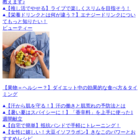
教えます♪
【推し活でやせる】ライブで楽しくスリムを目指そう！
【栄養ドリンクとは何が違う？】エナジードリンクについ
てもっと知りたい！
ビューティー
【果物＝ヘルシー？】ダイエット中の効果的な食べ方＆タイ
ミング
【汗から肌を守る！】汗の働きと肌荒れの予防法とは
【暑い夏はスパイシーに！】「香辛料」を上手に使った1
週間献立
【自宅で簡単】抵抗バンドで手軽にトレーニング！
【女性に嬉しい！大豆イソフラボン】きなこのパワーとお
すすめレシピ