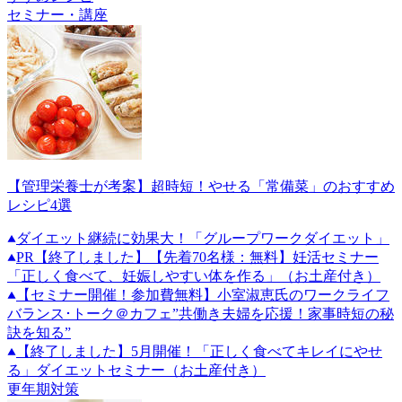
セミナー・講座
【管理栄養士が考案】超時短！やせる「常備菜」のおすすめ
レシピ4選
ダイエット継続に効果大！「グループワークダイエット」
PR
【終了しました】【先着70名様：無料】妊活セミナー
「正しく食べて、妊娠しやすい体を作る」（お土産付き）
【セミナー開催！参加費無料】小室淑恵氏のワークライフ
バランス･トーク＠カフェ”共働き夫婦を応援！家事時短の秘
訣を知る”
【終了しました】5月開催！「正しく食べてキレイにやせ
る」ダイエットセミナー（お土産付き）
更年期対策