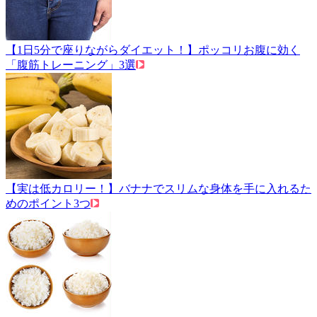
【1日5分で座りながらダイエット！】ポッコリお腹に効く
「腹筋トレーニング」3選
【実は低カロリー！】バナナでスリムな身体を手に入れるた
めのポイント3つ