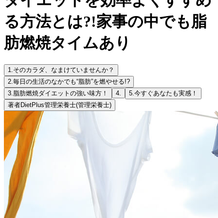
る方法とは?!家事の中でも脂
肪燃焼タイムあり
1.
そのカラダ、なまけていませんか？
2.
毎日の生活のなかでも“脂肪”を燃やせる!?
3.
脂肪燃焼ダイエットの強い味方！
4.
5.
今すぐあなたも実感！
著者
DietPlus管理栄養士
(管理栄養士)