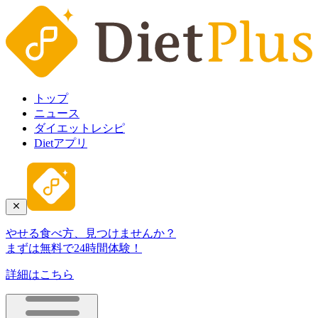
トップ
ニュース
ダイエットレシピ
Dietアプリ
やせる食べ方、見つけませんか？
まずは無料で24時間体験！
詳細はこちら