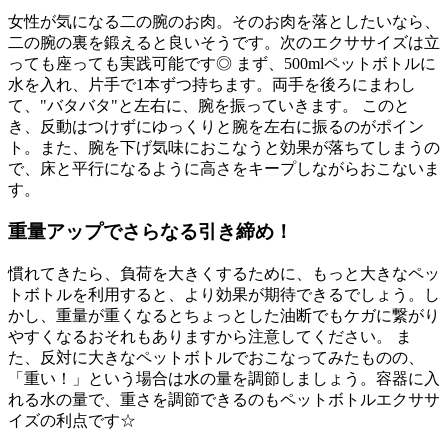
女性が気になる二の腕のお肉。そのお肉を落としたいなら、
二の腕の裏を鍛えると良いそうです。次のエクササイズは立
っても座っても実践可能です◎ まず、500mlペットボトルに
水を入れ、片手で1本ずつ持ちます。両手を後ろにまわし
て、"バタバタ"と左右に、腕を振っていきます。 このと
き、反動はつけずにゆっくりと腕を左右に振るのがポイン
ト。また、腕を下げ気味におこなうと効果が落ちてしまうの
で、床と平行になるように高さをキープしながらおこないま
す。
重量アップでさらなる引き締め！
慣れてきたら、負荷を大きくするために、もっと大きなペッ
トボトルを利用すると、より効果が期待できるでしょう。し
かし、重量が重くなるとちょっとした油断でもケガに繋がり
やすくなるおそれもありますから注意してください。 ま
た、反対に大きなペットボトルでおこなってみたものの、
「重い！」という場合は水の量を調節しましょう。容器に入
れる水の量で、重さを調節できるのもペットボトルエクササ
イズの利点です☆