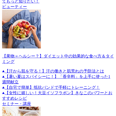
てもっと知りたい！
ビューティー
【果物＝ヘルシー？】ダイエット中の効果的な食べ方＆タイ
ミング
【汗から肌を守る！】汗の働きと肌荒れの予防法とは
【暑い夏はスパイシーに！】「香辛料」を上手に使った1
週間献立
【自宅で簡単】抵抗バンドで手軽にトレーニング！
【女性に嬉しい！大豆イソフラボン】きなこのパワーとお
すすめレシピ
セミナー・講座