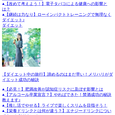
【改めて考えよう！】電子タバコによる健康への影響と
は？
【継続は力なり】ローインパクトトレーニングで無理なく
ダイエット♪
ダイエット
【ダイエット中の旅行】諦めるのはまだ早い！メリハリがダ
イエット成功の秘訣
【必見！】肥満改善が認知症リスクに及ぼす影響とは
【アルコール卒業宣言？】やればできた！禁酒成功の秘訣
教えます♪
【推し活でやせる】ライブで楽しくスリムを目指そう！
【栄養ドリンクとは何が違う？】エナジードリンクについ