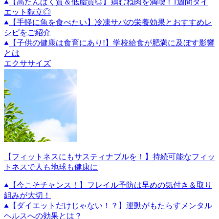
【高たんぱく質＆低脂質◎】鶏むね肉を満喫！1週間ダイ
エット献立◎
【手軽に魚を食べたい】冷凍サバの栄養効果とおすすめレ
シピをご紹介
【子供の健康は食育にあり!】学校給食が肥満に及ぼす影響
とは
エクササイズ
【フィットネスにもサスティナブルを！】持続可能なフィッ
トネスで人も地球も健康に
【今こそチャンス！】フレイル予防は早めの気付き＆取り
組みが大切！
【ダイエットだけじゃない！？】運動がもたらすメンタル
ヘルスへの効果とは？