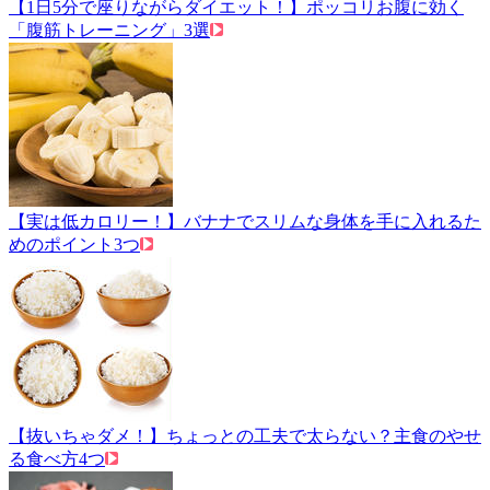
【1日5分で座りながらダイエット！】ポッコリお腹に効く
「腹筋トレーニング」3選
【実は低カロリー！】バナナでスリムな身体を手に入れるた
めのポイント3つ
【抜いちゃダメ！】ちょっとの工夫で太らない？主食のやせ
る食べ方4つ