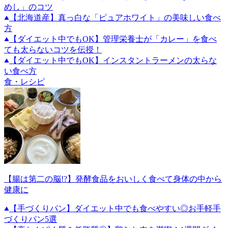
めし」のコツ
【北海道産】真っ白な「ピュアホワイト」の美味しい食べ
方
【ダイエット中でもOK】管理栄養士が「カレー」を食べ
ても太らないコツを伝授！
【ダイエット中でもOK】インスタントラーメンの太らな
い食べ方
食・レシピ
【腸は第二の脳!?】発酵食品をおいしく食べて身体の中から
健康に
【手づくりパン】ダイエット中でも食べやすい◎お手軽手
づくりパン5選