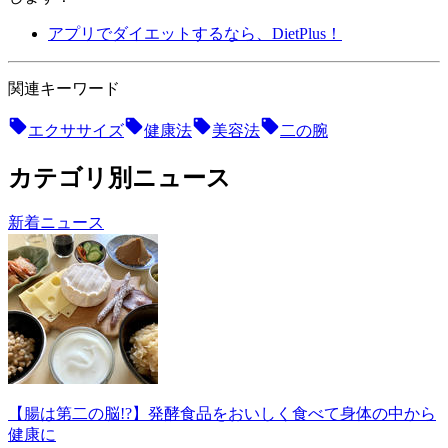
アプリでダイエットするなら、DietPlus！
関連キーワード
エクササイズ
健康法
美容法
二の腕
カテゴリ別ニュース
新着ニュース
【腸は第二の脳!?】発酵食品をおいしく食べて身体の中から
健康に