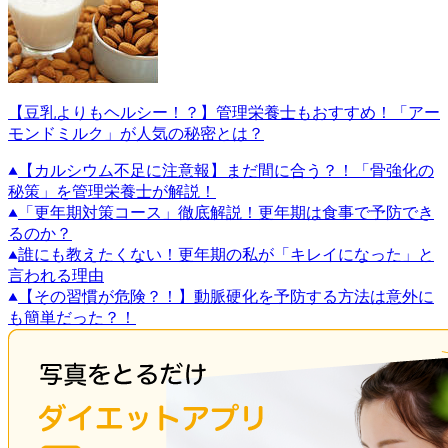
【豆乳よりもヘルシー！？】管理栄養士もおすすめ！「アー
モンドミルク」が人気の秘密とは？
【カルシウム不足に注意報】まだ間に合う？！「骨強化の
秘策」を管理栄養士が解説！
「更年期対策コース」徹底解説！更年期は食事で予防でき
るのか？
誰にも教えたくない！更年期の私が「キレイになった」と
言われる理由
【その習慣が危険？！】動脈硬化を予防する方法は意外に
も簡単だった？！