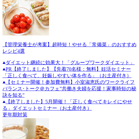
【管理栄養士が考案】超時短！やせる「常備菜」のおすすめ
レシピ4選
ダイエット継続に効果大！「グループワークダイエット」
PR
【終了しました】【先着70名様：無料】妊活セミナー
「正しく食べて、妊娠しやすい体を作る」（お土産付き）
【セミナー開催！参加費無料】小室淑恵氏のワークライフ
バランス･トーク＠カフェ”共働き夫婦を応援！家事時短の秘
訣を知る”
【終了しました】5月開催！「正しく食べてキレイにやせ
る」ダイエットセミナー（お土産付き）
更年期対策