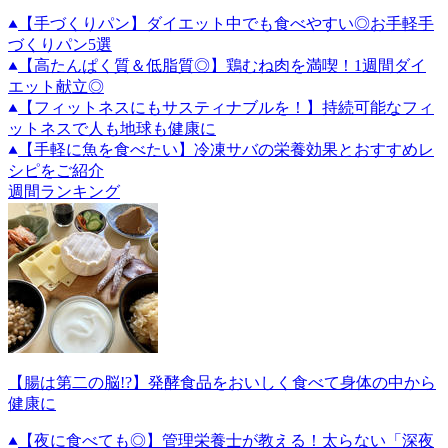
【手づくりパン】ダイエット中でも食べやすい◎お手軽手
づくりパン5選
【高たんぱく質＆低脂質◎】鶏むね肉を満喫！1週間ダイ
エット献立◎
【フィットネスにもサスティナブルを！】持続可能なフィ
ットネスで人も地球も健康に
【手軽に魚を食べたい】冷凍サバの栄養効果とおすすめレ
シピをご紹介
週間ランキング
【腸は第二の脳!?】発酵食品をおいしく食べて身体の中から
健康に
【夜に食べても◎】管理栄養士が教える！太らない「深夜