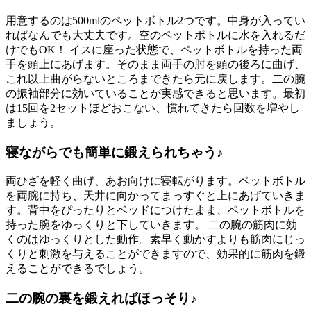
用意するのは500mlのペットボトル2つです。中身が入ってい
ればなんでも大丈夫です。空のペットボトルに水を入れるだ
けでもOK！ イスに座った状態で、ペットボトルを持った両
手を頭上にあげます。そのまま両手の肘を頭の後ろに曲げ、
これ以上曲がらないところまできたら元に戻します。二の腕
の振袖部分に効いていることが実感できると思います。最初
は15回を2セットほどおこない、慣れてきたら回数を増やし
ましょう。
寝ながらでも簡単に鍛えられちゃう♪
両ひざを軽く曲げ、あお向けに寝転がります。ペットボトル
を両腕に持ち、天井に向かってまっすぐと上にあげていきま
す。背中をぴったりとベッドにつけたまま、ペットボトルを
持った腕をゆっくりと下していきます。 二の腕の筋肉に効
くのはゆっくりとした動作。素早く動かすよりも筋肉にじっ
くりと刺激を与えることができますので、効果的に筋肉を鍛
えることができるでしょう。
二の腕の裏を鍛えればほっそり♪