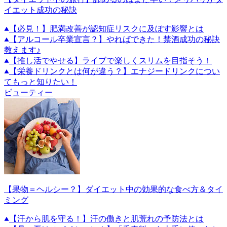
イエット成功の秘訣
【必見！】肥満改善が認知症リスクに及ぼす影響とは
【アルコール卒業宣言？】やればできた！禁酒成功の秘訣
教えます♪
【推し活でやせる】ライブで楽しくスリムを目指そう！
【栄養ドリンクとは何が違う？】エナジードリンクについ
てもっと知りたい！
ビューティー
【果物＝ヘルシー？】ダイエット中の効果的な食べ方＆タイ
ミング
【汗から肌を守る！】汗の働きと肌荒れの予防法とは