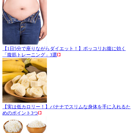
【1日5分で座りながらダイエット！】ポッコリお腹に効く
「腹筋トレーニング」3選
【実は低カロリー！】バナナでスリムな身体を手に入れるた
めのポイント3つ