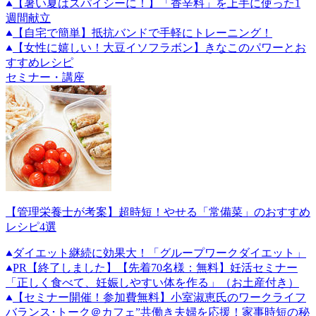
【暑い夏はスパイシーに！】「香辛料」を上手に使った1
週間献立
【自宅で簡単】抵抗バンドで手軽にトレーニング！
【女性に嬉しい！大豆イソフラボン】きなこのパワーとお
すすめレシピ
セミナー・講座
【管理栄養士が考案】超時短！やせる「常備菜」のおすすめ
レシピ4選
ダイエット継続に効果大！「グループワークダイエット」
PR
【終了しました】【先着70名様：無料】妊活セミナー
「正しく食べて、妊娠しやすい体を作る」（お土産付き）
【セミナー開催！参加費無料】小室淑恵氏のワークライフ
バランス･トーク＠カフェ”共働き夫婦を応援！家事時短の秘