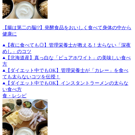
【腸は第二の脳!?】発酵食品をおいしく食べて身体の中から
健康に
【夜に食べても◎】管理栄養士が教える！太らない「深夜
めし」のコツ
【北海道産】真っ白な「ピュアホワイト」の美味しい食べ
方
【ダイエット中でもOK】管理栄養士が「カレー」を食べ
ても太らないコツを伝授！
【ダイエット中でもOK】インスタントラーメンの太らな
い食べ方
食・レシピ