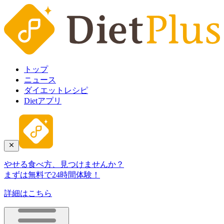
トップ
ニュース
ダイエットレシピ
Dietアプリ
やせる食べ方、見つけませんか？
まずは無料で24時間体験！
詳細はこちら