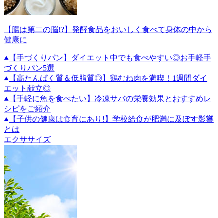
【腸は第二の脳!?】発酵食品をおいしく食べて身体の中から
健康に
【手づくりパン】ダイエット中でも食べやすい◎お手軽手
づくりパン5選
【高たんぱく質＆低脂質◎】鶏むね肉を満喫！1週間ダイ
エット献立◎
【手軽に魚を食べたい】冷凍サバの栄養効果とおすすめレ
シピをご紹介
【子供の健康は食育にあり!】学校給食が肥満に及ぼす影響
とは
エクササイズ