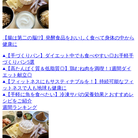
【腸は第二の脳!?】発酵食品をおいしく食べて身体の中から
健康に
【手づくりパン】ダイエット中でも食べやすい◎お手軽手
づくりパン5選
【高たんぱく質＆低脂質◎】鶏むね肉を満喫！1週間ダイ
エット献立◎
【フィットネスにもサスティナブルを！】持続可能なフィ
ットネスで人も地球も健康に
【手軽に魚を食べたい】冷凍サバの栄養効果とおすすめレ
シピをご紹介
週間ランキング