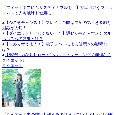
【フィットネスにもサスティナブルを！】持続可能なフィッ
トネスで人も地球も健康に
【今こそチャンス！】フレイル予防は早めの気付き＆取り
組みが大切！
【ダイエットだけじゃない！？】運動がもたらすメンタル
ヘルスへの効果とは？
【改めて考えよう！】電子タバコによる健康への影響と
は？
【継続は力なり】ローインパクトトレーニングで無理なく
ダイエット♪
ダイエット
【ダイエット中の旅行】諦めるのはまだ早い！メリハリがダ