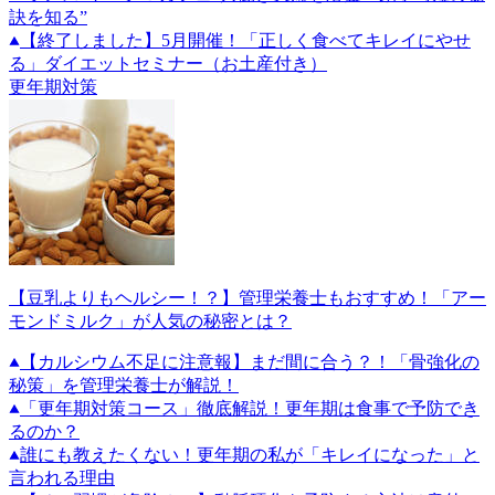
訣を知る”
【終了しました】5月開催！「正しく食べてキレイにやせ
る」ダイエットセミナー（お土産付き）
更年期対策
【豆乳よりもヘルシー！？】管理栄養士もおすすめ！「アー
モンドミルク」が人気の秘密とは？
【カルシウム不足に注意報】まだ間に合う？！「骨強化の
秘策」を管理栄養士が解説！
「更年期対策コース」徹底解説！更年期は食事で予防でき
るのか？
誰にも教えたくない！更年期の私が「キレイになった」と
言われる理由