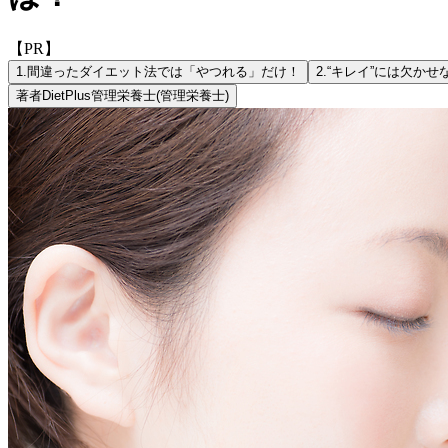
【PR】
1.
間違ったダイエット法では「やつれる」だけ！
2.
“キレイ”には欠かせ
著者
DietPlus管理栄養士
(管理栄養士)