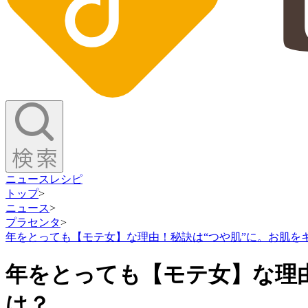
ニュース
レシピ
トップ
>
ニュース
>
プラセンタ
>
年をとっても【モテ女】な理由！秘訣は“つや肌”に。お肌を
年をとっても【モテ女】な理
は？