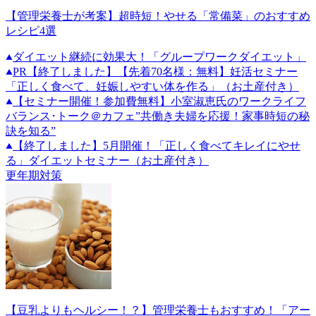
【管理栄養士が考案】超時短！やせる「常備菜」のおすすめ
レシピ4選
ダイエット継続に効果大！「グループワークダイエット」
PR
【終了しました】【先着70名様：無料】妊活セミナー
「正しく食べて、妊娠しやすい体を作る」（お土産付き）
【セミナー開催！参加費無料】小室淑恵氏のワークライフ
バランス･トーク＠カフェ”共働き夫婦を応援！家事時短の秘
訣を知る”
【終了しました】5月開催！「正しく食べてキレイにやせ
る」ダイエットセミナー（お土産付き）
更年期対策
【豆乳よりもヘルシー！？】管理栄養士もおすすめ！「アー