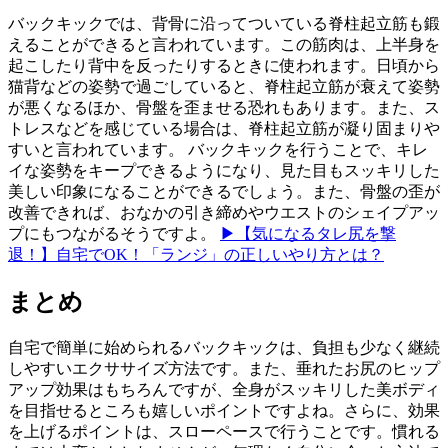
バックキックでは、背骨に沿ってついている脊柱起立筋も鍛
えることができると言われています。この筋肉は、上半身を
起こしたり背中を反ったりするときに使われます。日頃から
猫背などの姿勢で過ごしていると、脊柱起立筋が衰えて姿勢
が悪くなるほか、骨盤を歪ませる恐れもあります。また、ス
トレスなどを感じている場合は、脊柱起立筋が凝り固まりや
すいと言われています。 バックキックを行うことで、キレ
イな姿勢をキープできるようになり、見た目もスッキリした
美しい印象になることができるでしょう。また、骨盤の歪が
改善できれば、おなかの引き締めやウエストのシェイプアッ
プにもつながるそうですよ。
▶【気になるタレ尻を撃
退！】自宅でOK！「ランジ」の正しいやり方とは？
まとめ
自宅で簡単に始められるバックキックは、負担も少なく継続
しやすいエクササイズ方法です。また、垂れたお尻のヒップ
アップ効果はもちろんですが、全身がスッキリした美ボディ
を目指せるところも嬉しいポイントですよね。さらに、効果
を上げるポイントは、スローペースで行うことです。慣れる