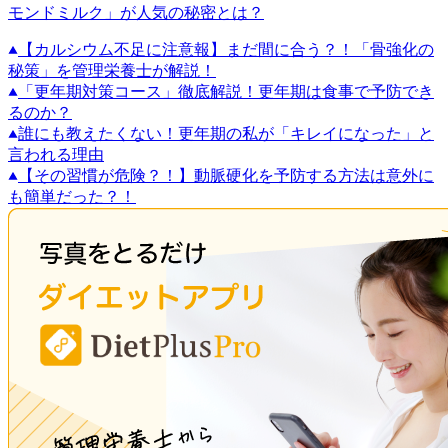
モンドミルク」が人気の秘密とは？
【カルシウム不足に注意報】まだ間に合う？！「骨強化の
秘策」を管理栄養士が解説！
「更年期対策コース」徹底解説！更年期は食事で予防でき
るのか？
誰にも教えたくない！更年期の私が「キレイになった」と
言われる理由
【その習慣が危険？！】動脈硬化を予防する方法は意外に
も簡単だった？！