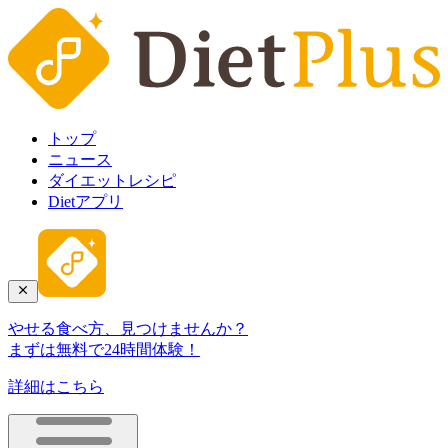
トップ
ニュース
ダイエットレシピ
Dietアプリ
やせる食べ方、見つけませんか？
まずは無料で24時間体験！
詳細はこちら