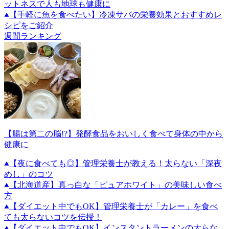
ットネスで人も地球も健康に
【手軽に魚を食べたい】冷凍サバの栄養効果とおすすめレ
シピをご紹介
週間ランキング
【腸は第二の脳!?】発酵食品をおいしく食べて身体の中から
健康に
【夜に食べても◎】管理栄養士が教える！太らない「深夜
めし」のコツ
【北海道産】真っ白な「ピュアホワイト」の美味しい食べ
方
【ダイエット中でもOK】管理栄養士が「カレー」を食べ
ても太らないコツを伝授！
【ダイエット中でもOK】インスタントラーメンの太らな