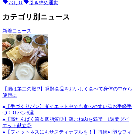
おしり
引き締め運動
カテゴリ別ニュース
新着ニュース
【腸は第二の脳!?】発酵食品をおいしく食べて身体の中から
健康に
【手づくりパン】ダイエット中でも食べやすい◎お手軽手
づくりパン5選
【高たんぱく質＆低脂質◎】鶏むね肉を満喫！1週間ダイ
エット献立◎
【フィットネスにもサスティナブルを！】持続可能なフィ