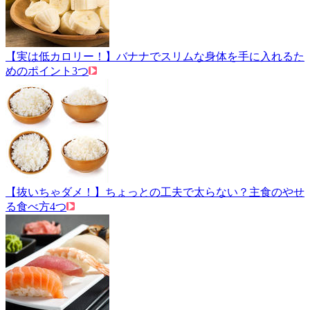
【実は低カロリー！】バナナでスリムな身体を手に入れるた
めのポイント3つ
【抜いちゃダメ！】ちょっとの工夫で太らない？主食のやせ
る食べ方4つ