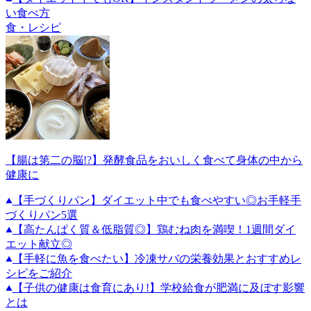
い食べ方
食・レシピ
【腸は第二の脳!?】発酵食品をおいしく食べて身体の中から
健康に
【手づくりパン】ダイエット中でも食べやすい◎お手軽手
づくりパン5選
【高たんぱく質＆低脂質◎】鶏むね肉を満喫！1週間ダイ
エット献立◎
【手軽に魚を食べたい】冷凍サバの栄養効果とおすすめレ
シピをご紹介
【子供の健康は食育にあり!】学校給食が肥満に及ぼす影響
とは