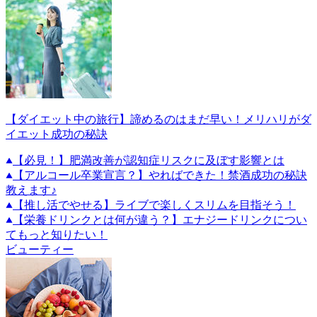
【ダイエット中の旅行】諦めるのはまだ早い！メリハリがダ
イエット成功の秘訣
【必見！】肥満改善が認知症リスクに及ぼす影響とは
【アルコール卒業宣言？】やればできた！禁酒成功の秘訣
教えます♪
【推し活でやせる】ライブで楽しくスリムを目指そう！
【栄養ドリンクとは何が違う？】エナジードリンクについ
てもっと知りたい！
ビューティー