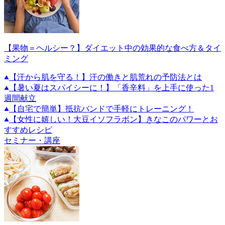
【果物＝ヘルシー？】ダイエット中の効果的な食べ方＆タイ
ミング
【汗から肌を守る！】汗の働きと肌荒れの予防法とは
【暑い夏はスパイシーに！】「香辛料」を上手に使った1
週間献立
【自宅で簡単】抵抗バンドで手軽にトレーニング！
【女性に嬉しい！大豆イソフラボン】きなこのパワーとお
すすめレシピ
セミナー・講座