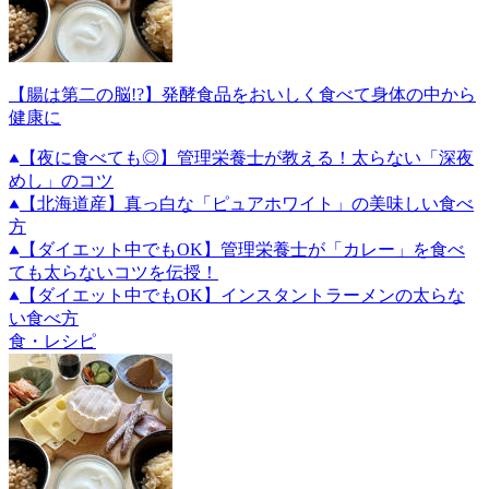
【腸は第二の脳!?】発酵食品をおいしく食べて身体の中から
健康に
【夜に食べても◎】管理栄養士が教える！太らない「深夜
めし」のコツ
【北海道産】真っ白な「ピュアホワイト」の美味しい食べ
方
【ダイエット中でもOK】管理栄養士が「カレー」を食べ
ても太らないコツを伝授！
【ダイエット中でもOK】インスタントラーメンの太らな
い食べ方
食・レシピ