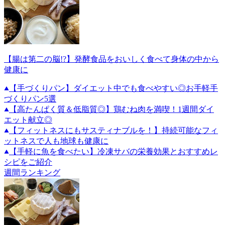
【腸は第二の脳!?】発酵食品をおいしく食べて身体の中から
健康に
【手づくりパン】ダイエット中でも食べやすい◎お手軽手
づくりパン5選
【高たんぱく質＆低脂質◎】鶏むね肉を満喫！1週間ダイ
エット献立◎
【フィットネスにもサスティナブルを！】持続可能なフィ
ットネスで人も地球も健康に
【手軽に魚を食べたい】冷凍サバの栄養効果とおすすめレ
シピをご紹介
週間ランキング