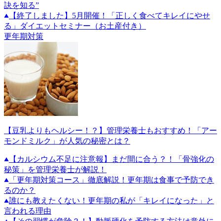
訣を知る”
【終了しました】5月開催！「正しく食べてキレイにやせ
る」ダイエットセミナー（お土産付き）
更年期対策
【豆乳よりもヘルシー！？】管理栄養士もおすすめ！「アー
モンドミルク」が人気の秘密とは？
【カルシウム不足に注意報】まだ間に合う？！「骨強化の
秘策」を管理栄養士が解説！
「更年期対策コース」徹底解説！更年期は食事で予防でき
るのか？
誰にも教えたくない！更年期の私が「キレイになった」と
言われる理由