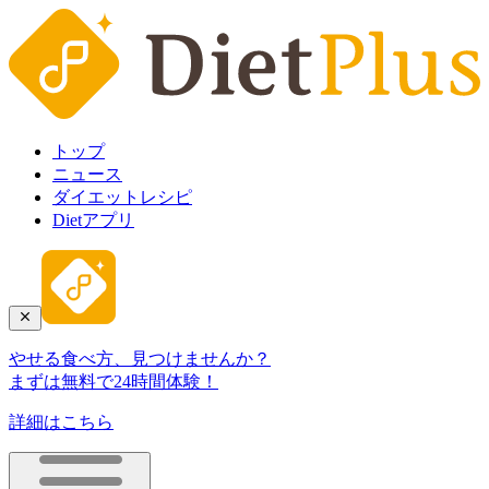
トップ
ニュース
ダイエットレシピ
Dietアプリ
やせる食べ方、見つけませんか？
まずは無料で24時間体験！
詳細はこちら