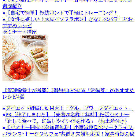
週間献立
【自宅で簡単】抵抗バンドで手軽にトレーニング！
【女性に嬉しい！大豆イソフラボン】きなこのパワーとお
すすめレシピ
セミナー・講座
【管理栄養士が考案】超時短！やせる「常備菜」のおすすめ
レシピ4選
ダイエット継続に効果大！「グループワークダイエット」
PR
【終了しました】【先着70名様：無料】妊活セミナー
「正しく食べて、妊娠しやすい体を作る」（お土産付き）
【セミナー開催！参加費無料】小室淑恵氏のワークライフ
バランス･トーク＠カフェ”共働き夫婦を応援！家事時短の秘