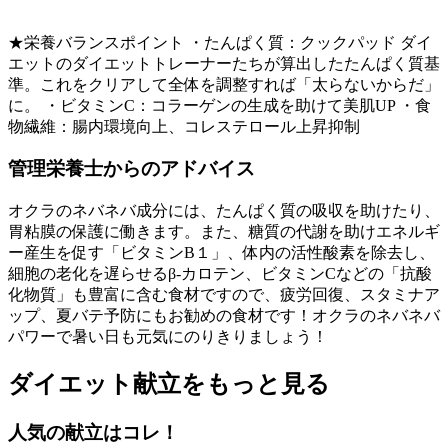
★栄養バランスポイント ・たんぱく質：クックパッド ダイ
エットのダイエットトレーナーたちが算出したたんぱく質基
準。これをクリアして全体を調整すれば「太らないからだ」
に。 ・ビタミンC：コラーゲンの生成を助けて美肌UP ・食
物繊維：腸内環境向上、コレステロール上昇抑制
管理栄養士からのアドバイス
オクラのネバネバ成分には、たんぱく質の吸収を助けたり、
胃粘膜の保護に働きます。また、糖質の代謝を助けエネルギ
ー産生を促す「ビタミンB１」、体内の活性酸素を除去し、
細胞の老化を遅らせるβ‐カロテン、ビタミンCなどの「抗酸
化物質」も豊富に含む食材ですので、疲労回復、スタミナア
ップ、夏バテ予防にもお勧めの食材です！オクラのネバネバ
パワーで暑い日も元気にのりきりましょう！
ダイエット献立をもっと見る
人気の献立はコレ！