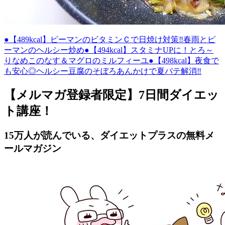
●【489kcal】ピーマンのビタミンＣで日焼け対策‼春雨とピ
ーマンのヘルシー炒め
●【494kcal】スタミナUPに！とろ～
りなめこのなす＆マグロのミルフィーユ
●【498kcal】夜食で
も安心◎ヘルシー豆腐のそぼろあんかけで夏バテ解消‼
【メルマガ登録者限定】7日間ダイエッ
ト講座！
15万人が読んでいる、ダイエットプラスの無料メ
ールマガジン