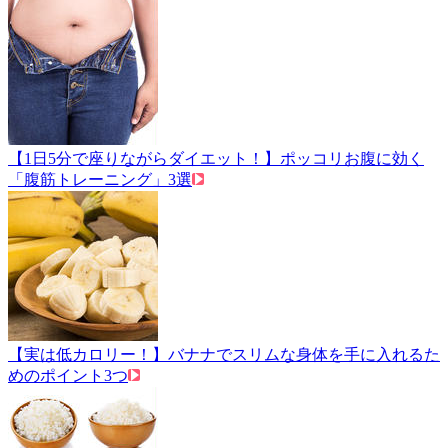
【1日5分で座りながらダイエット！】ポッコリお腹に効く
「腹筋トレーニング」3選
【実は低カロリー！】バナナでスリムな身体を手に入れるた
めのポイント3つ