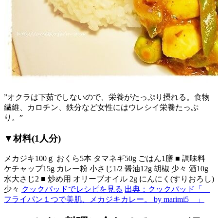
”オクラは下茹でしないので、栄養がたっぷり摂れる。食物
繊維、カロチン、鉄分など女性にはウレシイ栄養たっぷ
り。”
▼材料(1人分)
メカジキ100ｇ おくら5本 タマネギ50g ごはん1膳 ■ 調味料
ケチャップ15g カレー粉 小さじ1/2 醤油12g 胡椒 少々 酒10g
水大さじ2 ■ 炒め用 オリーブオイル 2g にんにく(すりおろし)
少々
クックパッドでレシピを見る
出典：クックパッド「
フライパン１つで美肌、メカジキカレー。 by marimi5 」