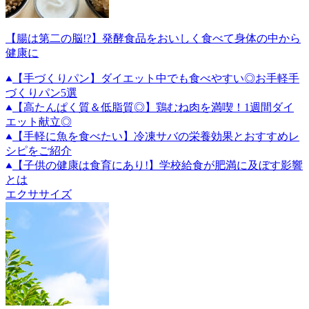
【腸は第二の脳!?】発酵食品をおいしく食べて身体の中から
健康に
【手づくりパン】ダイエット中でも食べやすい◎お手軽手
づくりパン5選
【高たんぱく質＆低脂質◎】鶏むね肉を満喫！1週間ダイ
エット献立◎
【手軽に魚を食べたい】冷凍サバの栄養効果とおすすめレ
シピをご紹介
【子供の健康は食育にあり!】学校給食が肥満に及ぼす影響
とは
エクササイズ