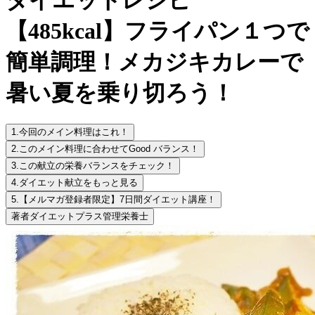
【485kcal】フライパン１つで
簡単調理！メカジキカレーで
暑い夏を乗り切ろう！
1.
今回のメイン料理はこれ！
2.
このメイン料理に合わせてGood バランス！
3.
この献立の栄養バランスをチェック！
4.
ダイエット献立をもっと見る
5.
【メルマガ登録者限定】7日間ダイエット講座！
著者
ダイエットプラス管理栄養士