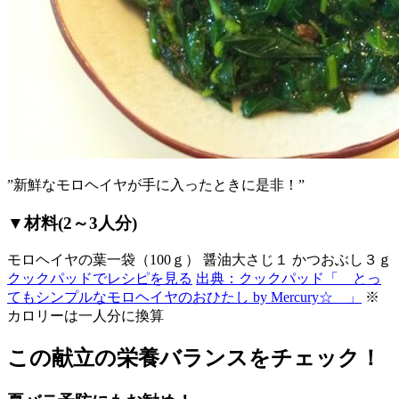
”新鮮なモロヘイヤが手に入ったときに是非！”
▼材料(2～3人分)
モロヘイヤの葉一袋（100ｇ） 醤油大さじ１ かつおぶし３ｇ
クックパッドでレシピを見る
出典：クックパッド「 とっ
てもシンプルなモロヘイヤのおひたし by Mercury☆ 」
※
カロリーは一人分に換算
この献立の栄養バランスをチェック！