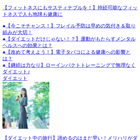
【フィットネスにもサスティナブルを！】持続可能なフィッ
トネスで人も地球も健康に
【今こそチャンス！】フレイル予防は早めの気付き＆取り
組みが大切！
【ダイエットだけじゃない！？】運動がもたらすメンタル
ヘルスへの効果とは？
【改めて考えよう！】電子タバコによる健康への影響と
は？
【継続は力なり】ローインパクトトレーニングで無理なく
ダイエット♪
ダイエット
【ダイエット中の旅行】諦めるのはまだ早い！メリハリがダ