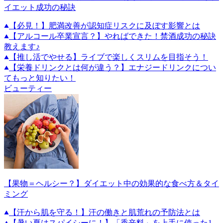
イエット成功の秘訣
【必見！】肥満改善が認知症リスクに及ぼす影響とは
【アルコール卒業宣言？】やればできた！禁酒成功の秘訣
教えます♪
【推し活でやせる】ライブで楽しくスリムを目指そう！
【栄養ドリンクとは何が違う？】エナジードリンクについ
てもっと知りたい！
ビューティー
【果物＝ヘルシー？】ダイエット中の効果的な食べ方＆タイ
ミング
【汗から肌を守る！】汗の働きと肌荒れの予防法とは
【暑い夏はスパイシーに！】「香辛料」を上手に使った1