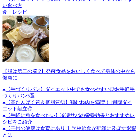
い食べ方
食・レシピ
【腸は第二の脳!?】発酵食品をおいしく食べて身体の中から
健康に
【手づくりパン】ダイエット中でも食べやすい◎お手軽手
づくりパン5選
【高たんぱく質＆低脂質◎】鶏むね肉を満喫！1週間ダイ
エット献立◎
【手軽に魚を食べたい】冷凍サバの栄養効果とおすすめレ
シピをご紹介
【子供の健康は食育にあり!】学校給食が肥満に及ぼす影響
とは