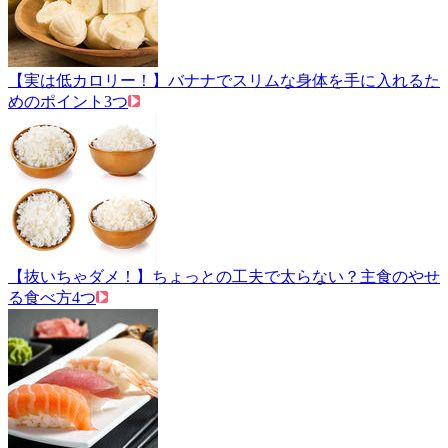
【実は低カロリー！】バナナでスリムな身体を手に入れるた
めのポイント3つ
【抜いちゃダメ！】ちょっとの工夫で太らない？主食のやせ
る食べ方4つ