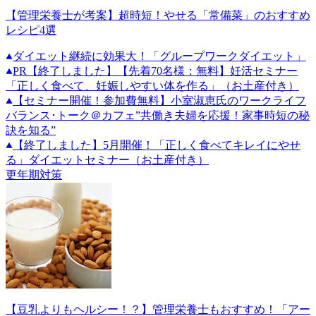
【管理栄養士が考案】超時短！やせる「常備菜」のおすすめ
レシピ4選
ダイエット継続に効果大！「グループワークダイエット」
PR
【終了しました】【先着70名様：無料】妊活セミナー
「正しく食べて、妊娠しやすい体を作る」（お土産付き）
【セミナー開催！参加費無料】小室淑恵氏のワークライフ
バランス･トーク＠カフェ”共働き夫婦を応援！家事時短の秘
訣を知る”
【終了しました】5月開催！「正しく食べてキレイにやせ
る」ダイエットセミナー（お土産付き）
更年期対策
【豆乳よりもヘルシー！？】管理栄養士もおすすめ！「アー