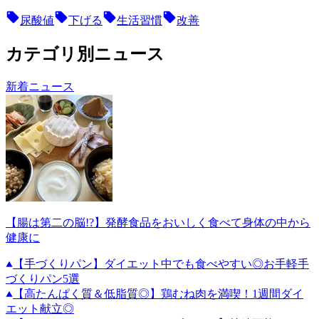
尿酸値
下げる
生活習慣
改善
カテゴリ別ニュース
新着ニュース
【腸は第二の脳!?】発酵食品をおいしく食べて身体の中から
健康に
【手づくりパン】ダイエット中でも食べやすい◎お手軽手
づくりパン5選
【高たんぱく質＆低脂質◎】鶏むね肉を満喫！1週間ダイ
エット献立◎