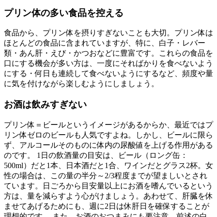
プリン体の多い食品を控える
食品から、プリン体を摂りすぎないことも大切。プリン体は
ほとんどの食品に含まれていますが、特に、白子・レバー
類・あん肝・えび・かつおなどに豊富です。これらの食品を
口にする機会が多い方は、一度にそればかりを食べないよう
にする・何日も連続して食べないようにするなど、頻度や量
に気を付けながら楽しむようにしましょう。
お酒は飲みすぎない
プリン体＝ビールというイメージがあるからか、最近ではプ
リン体ゼロのビールも人気ですよね。しかし、ビールに限ら
ず、アルコールそのものに体内の尿酸値を上げる作用がある
のです。 1日の飲酒量の目安は、ビール（ロング缶：
500ml）だと1本、日本酒だと1合、ワインだとグラス2杯。女
性の場合は、この量の半分～2/3程度までが望ましいとされ
ています。日ごろから目安量以上にお酒を嗜んでいるという
方は、量を減らすよう心がけましょう。あわせて、肝臓を休
ませてあげるためにも、週に2日は休肝日を確保することが
理想的です。 また、お酒のおつまみにも要注意。前述の白