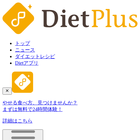
トップ
ニュース
ダイエットレシピ
Dietアプリ
やせる食べ方、見つけませんか？
まずは無料で24時間体験！
詳細はこちら