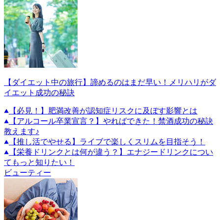
【ダイエット中の旅行】諦めるのはまだ早い！メリハリがダ
イエット成功の秘訣
【必見！】肥満改善が認知症リスクに及ぼす影響とは
【アルコール卒業宣言？】やればできた！禁酒成功の秘訣
教えます♪
【推し活でやせる】ライブで楽しくスリムを目指そう！
【栄養ドリンクとは何が違う？】エナジードリンクについ
てもっと知りたい！
ビューティー