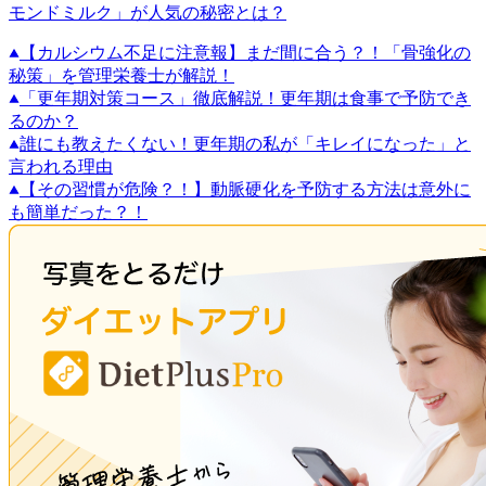
モンドミルク」が人気の秘密とは？
【カルシウム不足に注意報】まだ間に合う？！「骨強化の
秘策」を管理栄養士が解説！
「更年期対策コース」徹底解説！更年期は食事で予防でき
るのか？
誰にも教えたくない！更年期の私が「キレイになった」と
言われる理由
【その習慣が危険？！】動脈硬化を予防する方法は意外に
も簡単だった？！