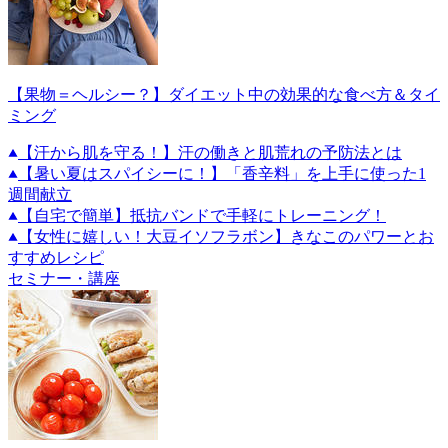
【果物＝ヘルシー？】ダイエット中の効果的な食べ方＆タイ
ミング
【汗から肌を守る！】汗の働きと肌荒れの予防法とは
【暑い夏はスパイシーに！】「香辛料」を上手に使った1
週間献立
【自宅で簡単】抵抗バンドで手軽にトレーニング！
【女性に嬉しい！大豆イソフラボン】きなこのパワーとお
すすめレシピ
セミナー・講座