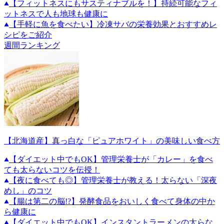
【フィットネスにもサスティナブルを！】持続可能なフィ
ットネスで人も地球も健康に
【手軽に魚を食べたい】冷凍サバの栄養効果とおすすめレ
シピをご紹介
週間ランキング
【北海道産】真っ白な「ピュアホワイト」の美味しい食べ方
【ダイエット中でもOK】管理栄養士が「カレー」を食べ
ても太らないコツを伝授！
【夜に食べても◎】管理栄養士が教える！太らない「深夜
めし」のコツ
【腸は第二の脳!?】発酵食品をおいしく食べて身体の中か
ら健康に
【ダイエット中でもOK】インスタントラーメンの太らな