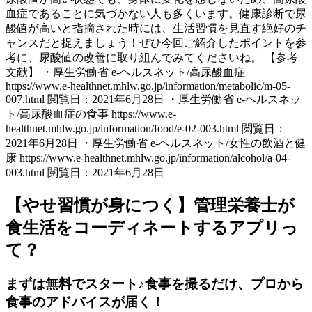
血症であることに気づかない人も多くいます。健康診断で尿
酸値が高いと指摘された時には、生活習慣を見直す絶好のチ
ャンスだと捉えましょう！ぜひ今回ご紹介したポイントを参
考に、尿酸値の改善に取り組んでみてくださいね。 【参考
文献】 ・厚生労働省 e-ヘルスネット/高尿酸血症
https://www.e-healthnet.mhlw.go.jp/information/metabolic/m-05-
007.html 閲覧日：2021年6月28日 ・厚生労働省 e-ヘルスネッ
ト/高尿酸血症の食事 https://www.e-
healthnet.mhlw.go.jp/information/food/e-02-003.html 閲覧日：
2021年6月28日 ・厚生労働省 e-ヘルスネット/女性の飲酒と健
康 https://www.e-healthnet.mhlw.go.jp/information/alcohol/a-04-
003.html 閲覧日：2021年6月28日
【やせ習慣が身につく】管理栄養士が
食生活をコーディネートするアプリっ
て？
まずは無料でスタート♪食事を撮るだけ、プロから
食事のアドバイスが届く！