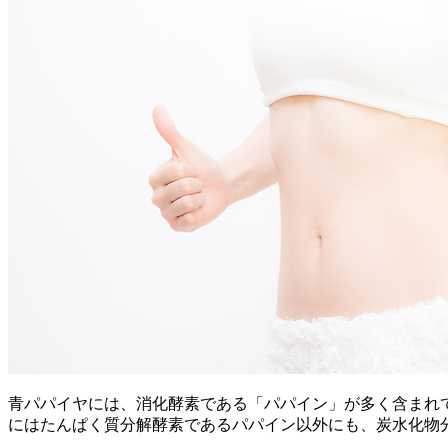
青パパイヤには、消化酵素である「パパイン」が多く含まれ
にはたんぱく質分解酵素であるパパイン以外にも、炭水化物