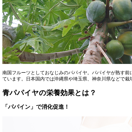
南国フルーツとしておなじみのパパイヤ。パパイヤが熟す前
ています。日本国内では沖縄県や埼玉県、神奈川県などで栽
青パパイヤの栄養効果とは？
「パパイン」で消化促進！