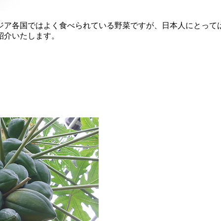
ジア各国ではよく食べられている野菜ですが、日本人にとって
紹介いたします。