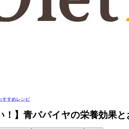
おすすめレシピ
い！】青パパイヤの栄養効果と