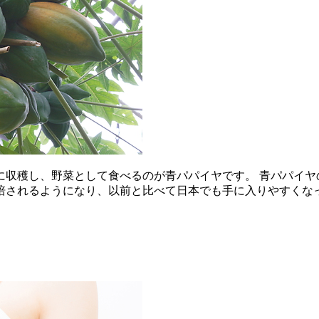
に収穫し、野菜として食べるのが青パパイヤです。 青パパイヤ
培されるようになり、以前と比べて日本でも手に入りやすくな