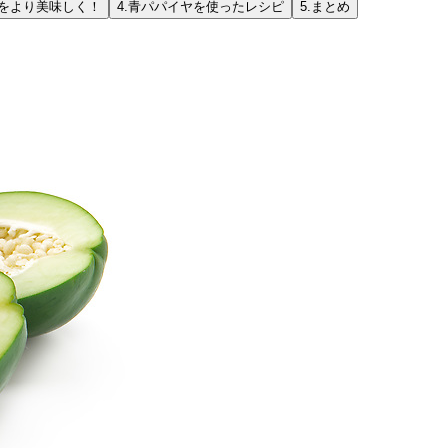
をより美味しく！
4.
青パパイヤを使ったレシピ
5.
まとめ