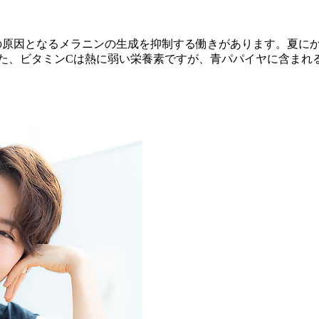
の原因となるメラニンの生成を抑制する働きがあります。夏に
また、ビタミンCは熱に弱い栄養素ですが、青パパイヤに含まれ