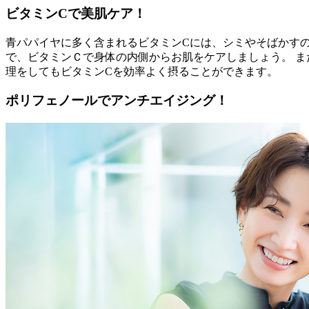
ビタミンCで美肌ケア！
青パパイヤに多く含まれるビタミンCには、シミやそばかす
で、ビタミンＣで身体の内側からお肌をケアしましょう。 
理をしてもビタミンCを効率よく摂ることができます。
ポリフェノールでアンチエイジング！