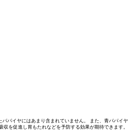
パパイヤにはあまり含まれていません。 また、青パパイヤ
吸収を促進し胃もたれなどを予防する効果が期待できます。