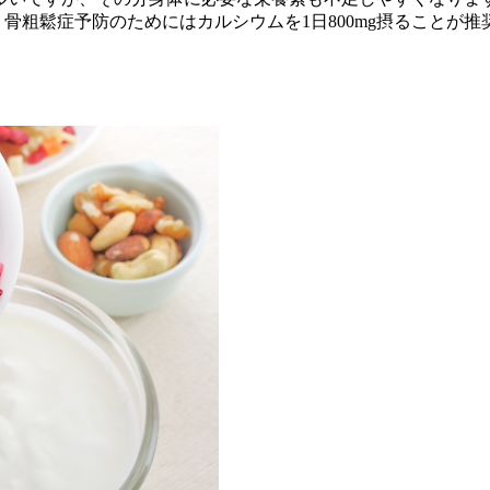
ます。骨粗鬆症予防のためにはカルシウムを1日800mg摂ること