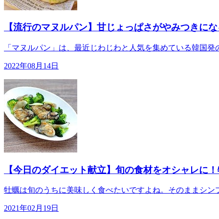
【流行のマヌルパン】甘じょっぱさがやみつきにな
「マヌルパン」は、最近じわじわと人気を集めている韓国発の
2022年08月14日
【今日のダイエット献立】旬の食材をオシャレに！牡
牡蠣は旬のうちに美味しく食べたいですよね。そのままシンプ
2021年02月19日