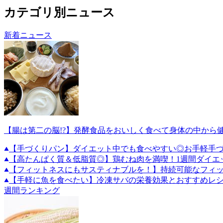
カテゴリ別ニュース
新着ニュース
【腸は第二の脳!?】発酵食品をおいしく食べて身体の中から
【手づくりパン】ダイエット中でも食べやすい◎お手軽手づ
【高たんぱく質＆低脂質◎】鶏むね肉を満喫！1週間ダイエ
【フィットネスにもサスティナブルを！】持続可能なフィ
【手軽に魚を食べたい】冷凍サバの栄養効果とおすすめレ
週間ランキング