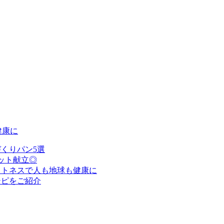
健康に
くりパン5選
ット献立◎
ットネスで人も地球も健康に
シピをご紹介