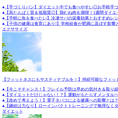
【手づくりパン】ダイエット中でも食べやすい◎お手軽手づ
【高たんぱく質＆低脂質◎】鶏むね肉を満喫！1週間ダイエ
【手軽に魚を食べたい】冷凍サバの栄養効果とおすすめレ
【子供の健康は食育にあり!】学校給食が肥満に及ぼす影響
エクササイズ
【フィットネスにもサスティナブルを！】持続可能なフィッ
【今こそチャンス！】フレイル予防は早めの気付き＆取り
【ダイエットだけじゃない！？】運動がもたらすメンタル
【改めて考えよう！】電子タバコによる健康への影響とは
【継続は力なり】ローインパクトトレーニングで無理なくダ
ダイエット