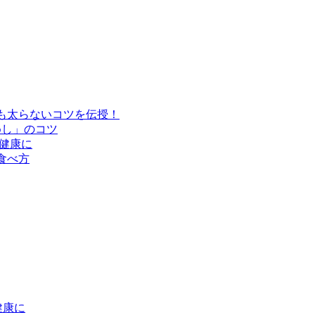
も太らないコツを伝授！
めし」のコツ
健康に
食べ方
健康に