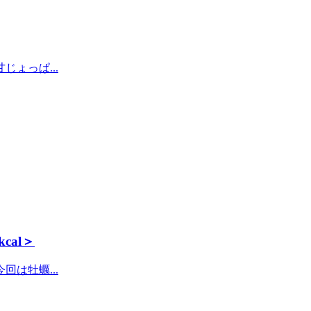
ょっぱ...
al＞
は牡蠣...