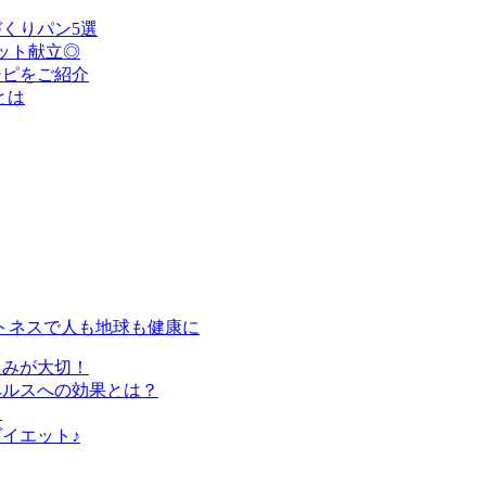
くりパン5選
ット献立◎
シピをご紹介
とは
トネスで人も地球も健康に
組みが大切！
ヘルスへの効果とは？
？
イエット♪