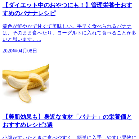
【ダイエット中のおやつにも！】管理栄養士おす
すめのバナナレシピ
黄色が鮮やかで甘くて美味しい。手早く食べられるバナナ
は、そのまま食べたり、ヨーグルトに入れて食べることが多
いと思います。...
2020年04月08日
【美肌効果も】身近な食材「バナナ」の栄養価と
おすすめレシピ3選
小腹がすいたときに食べやすく、簡単に入手しやすい果物に