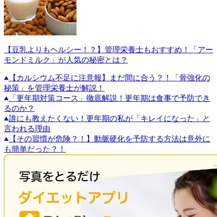
【豆乳よりもヘルシー！？】管理栄養士もおすすめ！「アー
モンドミルク」が人気の秘密とは？
【カルシウム不足に注意報】まだ間に合う？！「骨強化の
秘策」を管理栄養士が解説！
「更年期対策コース」徹底解説！更年期は食事で予防でき
るのか？
誰にも教えたくない！更年期の私が「キレイになった」と
言われる理由
【その習慣が危険？！】動脈硬化を予防する方法は意外に
も簡単だった？！