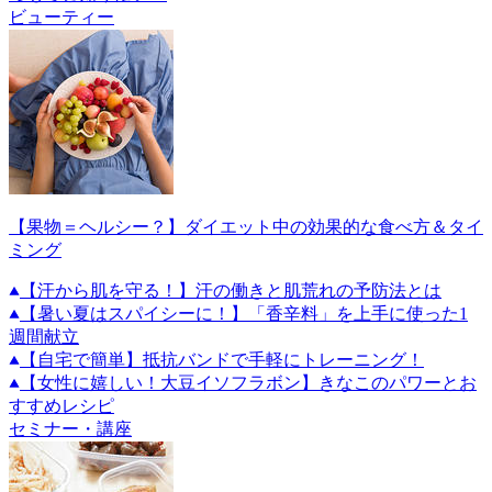
ビューティー
【果物＝ヘルシー？】ダイエット中の効果的な食べ方＆タイ
ミング
【汗から肌を守る！】汗の働きと肌荒れの予防法とは
【暑い夏はスパイシーに！】「香辛料」を上手に使った1
週間献立
【自宅で簡単】抵抗バンドで手軽にトレーニング！
【女性に嬉しい！大豆イソフラボン】きなこのパワーとお
すすめレシピ
セミナー・講座