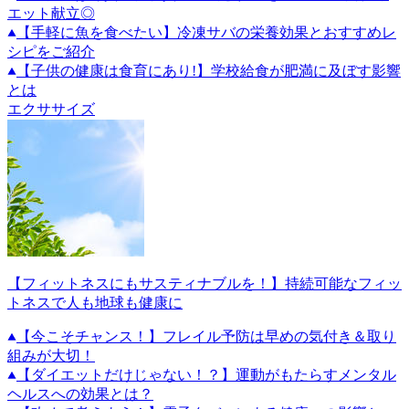
エット献立◎
【手軽に魚を食べたい】冷凍サバの栄養効果とおすすめレ
シピをご紹介
【子供の健康は食育にあり!】学校給食が肥満に及ぼす影響
とは
エクササイズ
【フィットネスにもサスティナブルを！】持続可能なフィッ
トネスで人も地球も健康に
【今こそチャンス！】フレイル予防は早めの気付き＆取り
組みが大切！
【ダイエットだけじゃない！？】運動がもたらすメンタル
ヘルスへの効果とは？