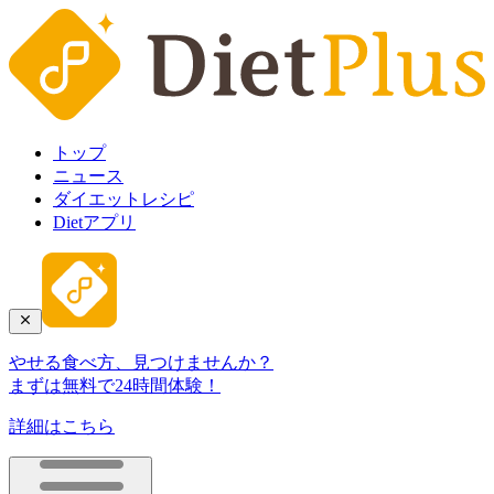
トップ
ニュース
ダイエットレシピ
Dietアプリ
やせる食べ方、見つけませんか？
まずは無料で24時間体験！
詳細はこちら