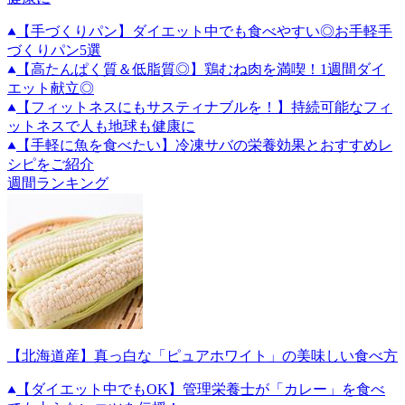
【手づくりパン】ダイエット中でも食べやすい◎お手軽手
づくりパン5選
【高たんぱく質＆低脂質◎】鶏むね肉を満喫！1週間ダイ
エット献立◎
【フィットネスにもサスティナブルを！】持続可能なフィ
ットネスで人も地球も健康に
【手軽に魚を食べたい】冷凍サバの栄養効果とおすすめレ
シピをご紹介
週間ランキング
【北海道産】真っ白な「ピュアホワイト」の美味しい食べ方
【ダイエット中でもOK】管理栄養士が「カレー」を食べ