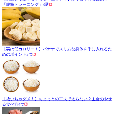
「腹筋トレーニング」3選
【実は低カロリー！】バナナでスリムな身体を手に入れるた
めのポイント3つ
【抜いちゃダメ！】ちょっとの工夫で太らない？主食のやせ
る食べ方4つ