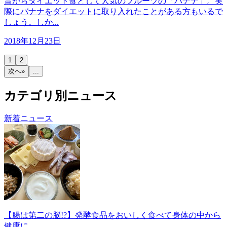
昔からダイエット食として人気のフルーツの「バナナ」。実
際にバナナをダイエットに取り入れたことがある方もいるで
しょう。しか...
2018年12月23日
1
2
次へ»
...
カテゴリ別ニュース
新着ニュース
【腸は第二の脳!?】発酵食品をおいしく食べて身体の中から
健康に