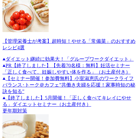
【管理栄養士が考案】超時短！やせる「常備菜」のおすすめ
レシピ4選
ダイエット継続に効果大！「グループワークダイエット」
PR
【終了しました】【先着70名様：無料】妊活セミナー
「正しく食べて、妊娠しやすい体を作る」（お土産付き）
【セミナー開催！参加費無料】小室淑恵氏のワークライフ
バランス･トーク＠カフェ”共働き夫婦を応援！家事時短の秘
訣を知る”
【終了しました】5月開催！「正しく食べてキレイにやせ
る」ダイエットセミナー（お土産付き）
更年期対策