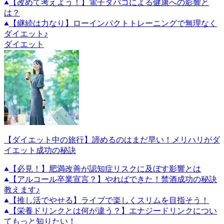
【改めて考えよう！】電子タバコによる健康への影響と
は？
【継続は力なり】ローインパクトトレーニングで無理なく
ダイエット♪
ダイエット
【ダイエット中の旅行】諦めるのはまだ早い！メリハリがダ
イエット成功の秘訣
【必見！】肥満改善が認知症リスクに及ぼす影響とは
【アルコール卒業宣言？】やればできた！禁酒成功の秘訣
教えます♪
【推し活でやせる】ライブで楽しくスリムを目指そう！
【栄養ドリンクとは何が違う？】エナジードリンクについ
てもっと知りたい！