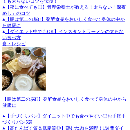
ても太らないコツを伝授！
【夜に食べても◎】管理栄養士が教える！太らない「深夜
めし」のコツ
【腸は第二の脳!?】発酵食品をおいしく食べて身体の中か
ら健康に
【ダイエット中でもOK】インスタントラーメンの太らな
い食べ方
食・レシピ
【腸は第二の脳!?】発酵食品をおいしく食べて身体の中から
健康に
【手づくりパン】ダイエット中でも食べやすい◎お手軽手
づくりパン5選
【高たんぱく質＆低脂質◎】鶏むね肉を満喫！1週間ダイ