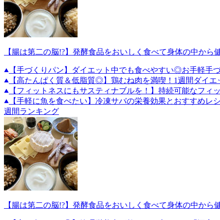
【腸は第二の脳!?】発酵食品をおいしく食べて身体の中から
【手づくりパン】ダイエット中でも食べやすい◎お手軽手づ
【高たんぱく質＆低脂質◎】鶏むね肉を満喫！1週間ダイエ
【フィットネスにもサスティナブルを！】持続可能なフィ
【手軽に魚を食べたい】冷凍サバの栄養効果とおすすめレ
週間ランキング
【腸は第二の脳!?】発酵食品をおいしく食べて身体の中から