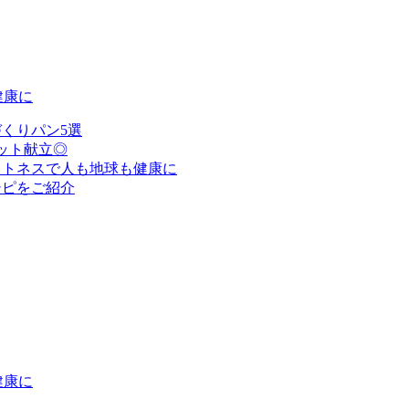
健康に
くりパン5選
ット献立◎
ットネスで人も地球も健康に
シピをご紹介
健康に