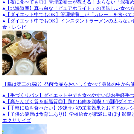
【夜に食べても◎】管理栄養士が教える！太らない「深夜
【北海道産】真っ白な「ピュアホワイト」の美味しい食べ
【ダイエット中でもOK】管理栄養士が「カレー」を食べて
【ダイエット中でもOK】インスタントラーメンの太らない
食・レシピ
【腸は第二の脳!?】発酵食品をおいしく食べて身体の中から
【手づくりパン】ダイエット中でも食べやすい◎お手軽手づ
【高たんぱく質＆低脂質◎】鶏むね肉を満喫！1週間ダイエ
【手軽に魚を食べたい】冷凍サバの栄養効果とおすすめレ
【子供の健康は食育にあり!】学校給食が肥満に及ぼす影響
エクササイズ