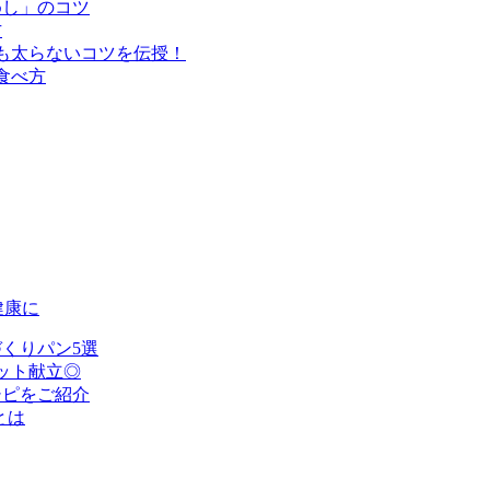
めし」のコツ
方
も太らないコツを伝授！
食べ方
健康に
くりパン5選
ット献立◎
シピをご紹介
とは