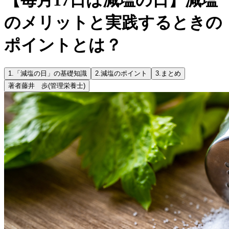
のメリットと実践するときの
ポイントとは？
1.
「減塩の日」の基礎知識
2.
減塩のポイント
3.
まとめ
著者
藤井 歩
(管理栄養士)