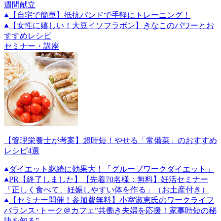
週間献立
【自宅で簡単】抵抗バンドで手軽にトレーニング！
【女性に嬉しい！大豆イソフラボン】きなこのパワーとお
すすめレシピ
セミナー・講座
【管理栄養士が考案】超時短！やせる「常備菜」のおすすめ
レシピ4選
ダイエット継続に効果大！「グループワークダイエット」
PR
【終了しました】【先着70名様：無料】妊活セミナー
「正しく食べて、妊娠しやすい体を作る」（お土産付き）
【セミナー開催！参加費無料】小室淑恵氏のワークライフ
バランス･トーク＠カフェ”共働き夫婦を応援！家事時短の秘
訣を知る”