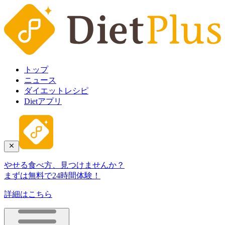
トップ
ニュース
ダイエットレシピ
Dietアプリ
やせる食べ方、見つけませんか？
まずは無料で24時間体験！
詳細はこちら