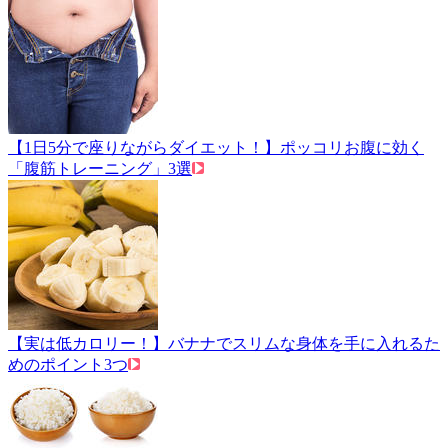
【1日5分で座りながらダイエット！】ポッコリお腹に効く
「腹筋トレーニング」3選
【実は低カロリー！】バナナでスリムな身体を手に入れるた
めのポイント3つ