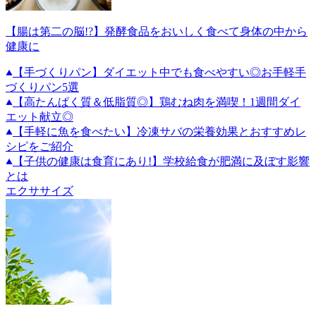
【腸は第二の脳!?】発酵食品をおいしく食べて身体の中から
健康に
【手づくりパン】ダイエット中でも食べやすい◎お手軽手
づくりパン5選
【高たんぱく質＆低脂質◎】鶏むね肉を満喫！1週間ダイ
エット献立◎
【手軽に魚を食べたい】冷凍サバの栄養効果とおすすめレ
シピをご紹介
【子供の健康は食育にあり!】学校給食が肥満に及ぼす影響
とは
エクササイズ