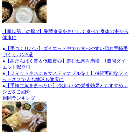
【腸は第二の脳!?】発酵食品をおいしく食べて身体の中から
健康に
【手づくりパン】ダイエット中でも食べやすい◎お手軽手
づくりパン5選
【高たんぱく質＆低脂質◎】鶏むね肉を満喫！1週間ダイ
エット献立◎
【フィットネスにもサスティナブルを！】持続可能なフィ
ットネスで人も地球も健康に
【手軽に魚を食べたい】冷凍サバの栄養効果とおすすめレ
シピをご紹介
週間ランキング