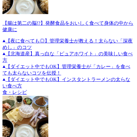
【腸は第二の脳!?】発酵食品をおいしく食べて身体の中から
健康に
【夜に食べても◎】管理栄養士が教える！太らない「深夜
めし」のコツ
【北海道産】真っ白な「ピュアホワイト」の美味しい食べ
方
【ダイエット中でもOK】管理栄養士が「カレー」を食べ
ても太らないコツを伝授！
【ダイエット中でもOK】インスタントラーメンの太らな
い食べ方
食・レシピ