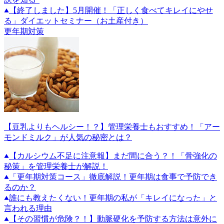
【終了しました】5月開催！「正しく食べてキレイにやせ
る」ダイエットセミナー（お土産付き）
更年期対策
【豆乳よりもヘルシー！？】管理栄養士もおすすめ！「アー
モンドミルク」が人気の秘密とは？
【カルシウム不足に注意報】まだ間に合う？！「骨強化の
秘策」を管理栄養士が解説！
「更年期対策コース」徹底解説！更年期は食事で予防でき
るのか？
誰にも教えたくない！更年期の私が「キレイになった」と
言われる理由
【その習慣が危険？！】動脈硬化を予防する方法は意外に