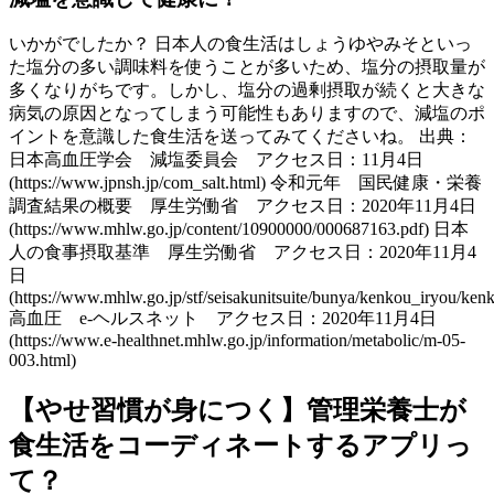
いかがでしたか？ 日本人の食生活はしょうゆやみそといっ
た塩分の多い調味料を使うことが多いため、塩分の摂取量が
多くなりがちです。しかし、塩分の過剰摂取が続くと大きな
病気の原因となってしまう可能性もありますので、減塩のポ
イントを意識した食生活を送ってみてくださいね。 出典：
日本高血圧学会 減塩委員会 アクセス日：11月4日
(https://www.jpnsh.jp/com_salt.html) 令和元年 国民健康・栄養
調査結果の概要 厚生労働省 アクセス日：2020年11月4日
(https://www.mhlw.go.jp/content/10900000/000687163.pdf) 日本
人の食事摂取基準 厚生労働省 アクセス日：2020年11月4
日
(https://www.mhlw.go.jp/stf/seisakunitsuite/bunya/kenkou_iryou/ken
高血圧 e-ヘルスネット アクセス日：2020年11月4日
(https://www.e-healthnet.mhlw.go.jp/information/metabolic/m-05-
003.html)
【やせ習慣が身につく】管理栄養士が
食生活をコーディネートするアプリっ
て？