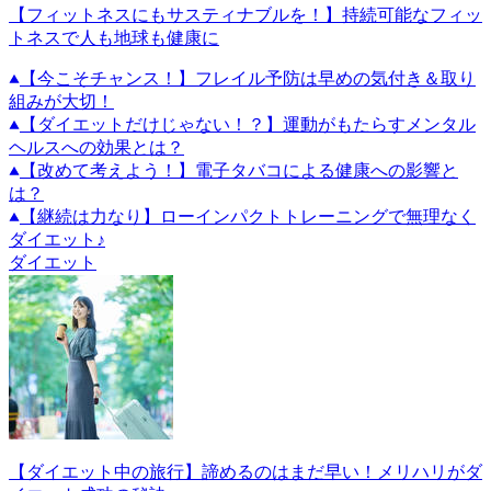
【フィットネスにもサスティナブルを！】持続可能なフィッ
トネスで人も地球も健康に
【今こそチャンス！】フレイル予防は早めの気付き＆取り
組みが大切！
【ダイエットだけじゃない！？】運動がもたらすメンタル
ヘルスへの効果とは？
【改めて考えよう！】電子タバコによる健康への影響と
は？
【継続は力なり】ローインパクトトレーニングで無理なく
ダイエット♪
ダイエット
【ダイエット中の旅行】諦めるのはまだ早い！メリハリがダ