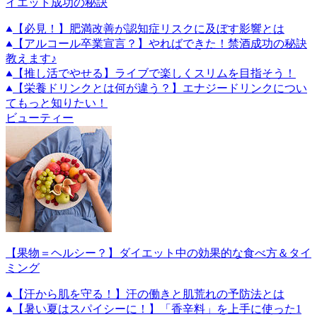
イエット成功の秘訣
【必見！】肥満改善が認知症リスクに及ぼす影響とは
【アルコール卒業宣言？】やればできた！禁酒成功の秘訣
教えます♪
【推し活でやせる】ライブで楽しくスリムを目指そう！
【栄養ドリンクとは何が違う？】エナジードリンクについ
てもっと知りたい！
ビューティー
【果物＝ヘルシー？】ダイエット中の効果的な食べ方＆タイ
ミング
【汗から肌を守る！】汗の働きと肌荒れの予防法とは
【暑い夏はスパイシーに！】「香辛料」を上手に使った1