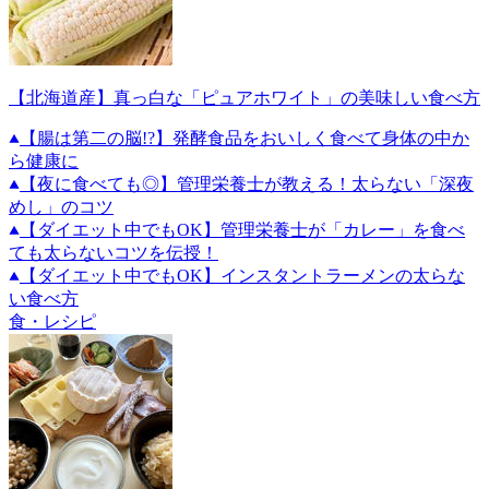
【北海道産】真っ白な「ピュアホワイト」の美味しい食べ方
【腸は第二の脳!?】発酵食品をおいしく食べて身体の中か
ら健康に
【夜に食べても◎】管理栄養士が教える！太らない「深夜
めし」のコツ
【ダイエット中でもOK】管理栄養士が「カレー」を食べ
ても太らないコツを伝授！
【ダイエット中でもOK】インスタントラーメンの太らな
い食べ方
食・レシピ