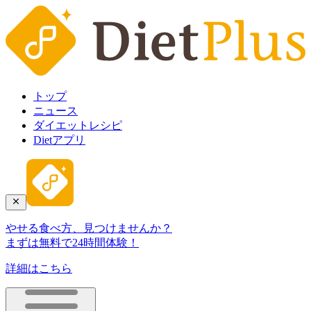
トップ
ニュース
ダイエットレシピ
Dietアプリ
やせる食べ方、見つけませんか？
まずは無料で24時間体験！
詳細はこちら