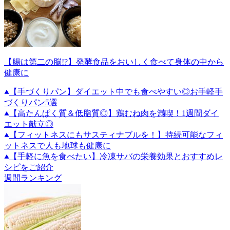
【腸は第二の脳!?】発酵食品をおいしく食べて身体の中から
健康に
【手づくりパン】ダイエット中でも食べやすい◎お手軽手
づくりパン5選
【高たんぱく質＆低脂質◎】鶏むね肉を満喫！1週間ダイ
エット献立◎
【フィットネスにもサスティナブルを！】持続可能なフィ
ットネスで人も地球も健康に
【手軽に魚を食べたい】冷凍サバの栄養効果とおすすめレ
シピをご紹介
週間ランキング