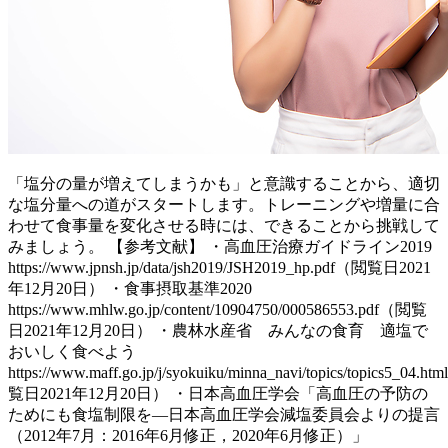
「塩分の量が増えてしまうかも」と意識することから、適切
な塩分量への道がスタートします。トレーニングや増量に合
わせて食事量を変化させる時には、できることから挑戦して
みましょう。 【参考文献】 ・高血圧治療ガイドライン2019
https://www.jpnsh.jp/data/jsh2019/JSH2019_hp.pdf（閲覧日2021
年12月20日） ・食事摂取基準2020
https://www.mhlw.go.jp/content/10904750/000586553.pdf（閲覧
日2021年12月20日） ・農林水産省 みんなの食育 適塩で
おいしく食べよう
https://www.maff.go.jp/j/syokuiku/minna_navi/topics/topics5_04.h
覧日2021年12月20日） ・日本高血圧学会「高血圧の予防の
ためにも食塩制限を―日本高血圧学会減塩委員会よりの提言
（2012年7月：2016年6月修正，2020年6月修正）」