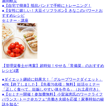
週間献立
【自宅で簡単】抵抗バンドで手軽にトレーニング！
【女性に嬉しい！大豆イソフラボン】きなこのパワーとお
すすめレシピ
セミナー・講座
【管理栄養士が考案】超時短！やせる「常備菜」のおすすめ
レシピ4選
ダイエット継続に効果大！「グループワークダイエット」
PR
【終了しました】【先着70名様：無料】妊活セミナー
「正しく食べて、妊娠しやすい体を作る」（お土産付き）
【セミナー開催！参加費無料】小室淑恵氏のワークライフ
バランス･トーク＠カフェ”共働き夫婦を応援！家事時短の秘
訣を知る”