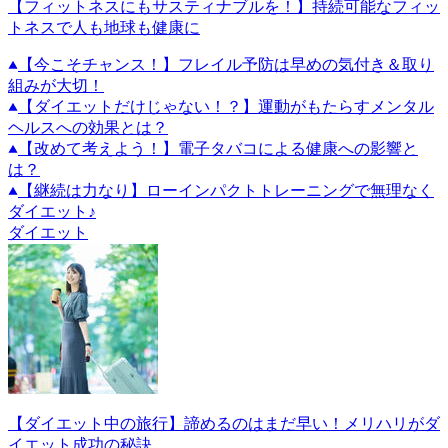
【フィットネスにもサスティナブルを！】持続可能なフィッ
トネスで人も地球も健康に
【今こそチャンス！】フレイル予防は早めの気付き＆取り
組みが大切！
【ダイエットだけじゃない！？】運動がもたらすメンタル
ヘルスへの効果とは？
【改めて考えよう！】電子タバコによる健康への影響と
は？
【継続は力なり】ローインパクトトレーニングで無理なく
ダイエット♪
ダイエット
【ダイエット中の旅行】諦めるのはまだ早い！メリハリがダ
イエット成功の秘訣