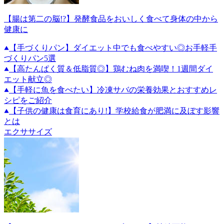
【腸は第二の脳!?】発酵食品をおいしく食べて身体の中から
健康に
【手づくりパン】ダイエット中でも食べやすい◎お手軽手
づくりパン5選
【高たんぱく質＆低脂質◎】鶏むね肉を満喫！1週間ダイ
エット献立◎
【手軽に魚を食べたい】冷凍サバの栄養効果とおすすめレ
シピをご紹介
【子供の健康は食育にあり!】学校給食が肥満に及ぼす影響
とは
エクササイズ