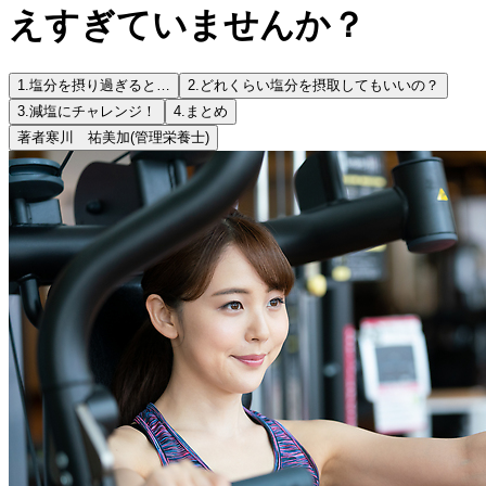
えすぎていませんか？
1.
塩分を摂り過ぎると…
2.
どれくらい塩分を摂取してもいいの？
3.
減塩にチャレンジ！
4.
まとめ
著者
寒川 祐美加
(管理栄養士)