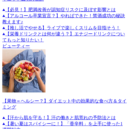
【必見！】肥満改善が認知症リスクに及ぼす影響とは
【アルコール卒業宣言？】やればできた！禁酒成功の秘訣
教えます♪
【推し活でやせる】ライブで楽しくスリムを目指そう！
【栄養ドリンクとは何が違う？】エナジードリンクについ
てもっと知りたい！
ビューティー
【果物＝ヘルシー？】ダイエット中の効果的な食べ方＆タイ
ミング
【汗から肌を守る！】汗の働きと肌荒れの予防法とは
【暑い夏はスパイシーに！】「香辛料」を上手に使った1