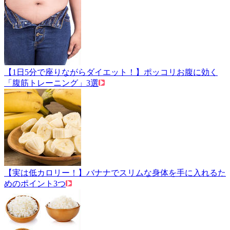
【1日5分で座りながらダイエット！】ポッコリお腹に効く
「腹筋トレーニング」3選
【実は低カロリー！】バナナでスリムな身体を手に入れるた
めのポイント3つ