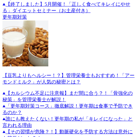
【終了しました】5月開催！「正しく食べてキレイにやせ
る」ダイエットセミナー（お土産付き）
更年期対策
【豆乳よりもヘルシー！？】管理栄養士もおすすめ！「アー
モンドミルク」が人気の秘密とは？
【カルシウム不足に注意報】まだ間に合う？！「骨強化の
秘策」を管理栄養士が解説！
「更年期対策コース」徹底解説！更年期は食事で予防でき
るのか？
誰にも教えたくない！更年期の私が「キレイになった」と
言われる理由
【その習慣が危険？！】動脈硬化を予防する方法は意外に