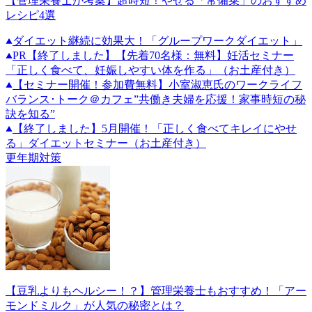
【管理栄養士が考案】超時短！やせる「常備菜」のおすすめ
レシピ4選
ダイエット継続に効果大！「グループワークダイエット」
PR
【終了しました】【先着70名様：無料】妊活セミナー
「正しく食べて、妊娠しやすい体を作る」（お土産付き）
【セミナー開催！参加費無料】小室淑恵氏のワークライフ
バランス･トーク＠カフェ”共働き夫婦を応援！家事時短の秘
訣を知る”
【終了しました】5月開催！「正しく食べてキレイにやせ
る」ダイエットセミナー（お土産付き）
更年期対策
【豆乳よりもヘルシー！？】管理栄養士もおすすめ！「アー
モンドミルク」が人気の秘密とは？