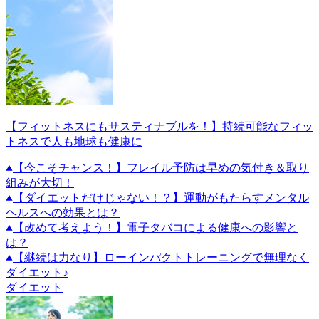
【フィットネスにもサスティナブルを！】持続可能なフィッ
トネスで人も地球も健康に
【今こそチャンス！】フレイル予防は早めの気付き＆取り
組みが大切！
【ダイエットだけじゃない！？】運動がもたらすメンタル
ヘルスへの効果とは？
【改めて考えよう！】電子タバコによる健康への影響と
は？
【継続は力なり】ローインパクトトレーニングで無理なく
ダイエット♪
ダイエット