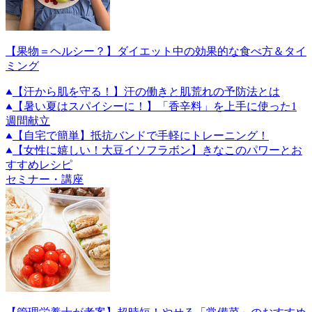
【果物＝ヘルシー？】ダイエット中の効果的な食べ方＆タイ
ミング
【汗から肌を守る！】汗の働きと肌荒れの予防法とは
【暑い夏はスパイシーに！】「香辛料」を上手に使った1
週間献立
【自宅で簡単】抵抗バンドで手軽にトレーニング！
【女性に嬉しい！大豆イソフラボン】きなこのパワーとお
すすめレシピ
セミナー・講座