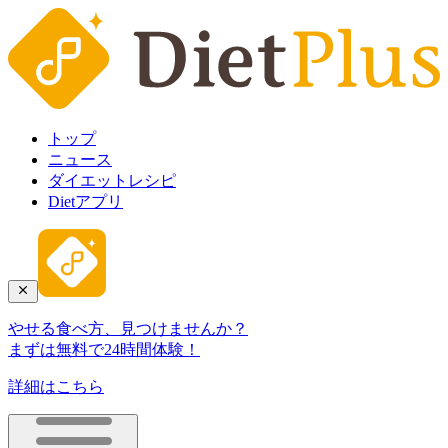
トップ
ニュース
ダイエットレシピ
Dietアプリ
やせる食べ方、見つけませんか？
まずは無料で24時間体験！
詳細はこちら