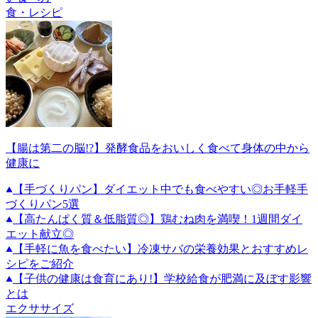
食・レシピ
【腸は第二の脳!?】発酵食品をおいしく食べて身体の中から
健康に
【手づくりパン】ダイエット中でも食べやすい◎お手軽手
づくりパン5選
【高たんぱく質＆低脂質◎】鶏むね肉を満喫！1週間ダイ
エット献立◎
【手軽に魚を食べたい】冷凍サバの栄養効果とおすすめレ
シピをご紹介
【子供の健康は食育にあり!】学校給食が肥満に及ぼす影響
とは
エクササイズ