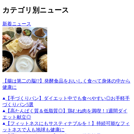
カテゴリ別ニュース
新着ニュース
【腸は第二の脳!?】発酵食品をおいしく食べて身体の中から
健康に
【手づくりパン】ダイエット中でも食べやすい◎お手軽手
づくりパン5選
【高たんぱく質＆低脂質◎】鶏むね肉を満喫！1週間ダイ
エット献立◎
【フィットネスにもサスティナブルを！】持続可能なフィ
ットネスで人も地球も健康に