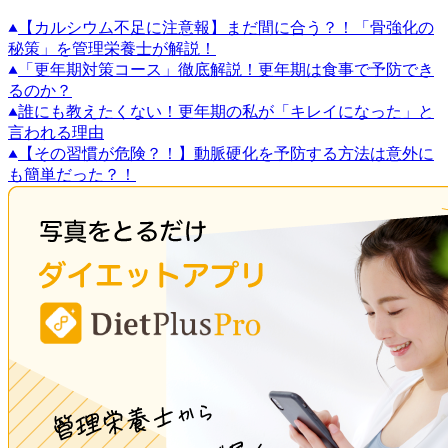
【カルシウム不足に注意報】まだ間に合う？！「骨強化の
秘策」を管理栄養士が解説！
「更年期対策コース」徹底解説！更年期は食事で予防でき
るのか？
誰にも教えたくない！更年期の私が「キレイになった」と
言われる理由
【その習慣が危険？！】動脈硬化を予防する方法は意外に
も簡単だった？！