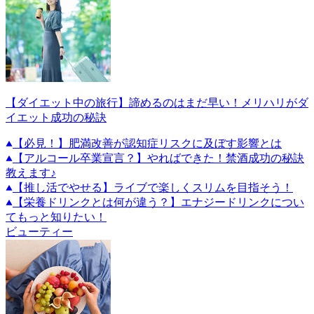
【ダイエット中の旅行】諦めるのはまだ早い！メリハリがダ
イエット成功の秘訣
【必見！】肥満改善が認知症リスクに及ぼす影響とは
【アルコール卒業宣言？】やればできた！禁酒成功の秘訣
教えます♪
【推し活でやせる】ライブで楽しくスリムを目指そう！
【栄養ドリンクとは何が違う？】エナジードリンクについ
てもっと知りたい！
ビューティー