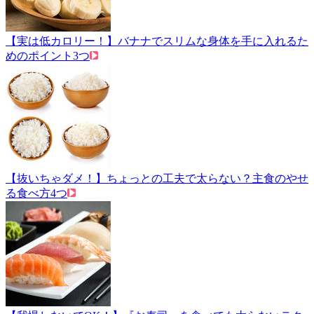
【実は低カロリー！】バナナでスリムな身体を手に入れるた
めのポイント3つ
【抜いちゃダメ！】ちょっとの工夫で太らない？主食のやせ
る食べ方4つ