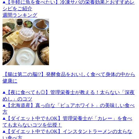
【手軽に魚を食べたい】冷凍サバの栄養効果とおすすめレ
シピをご紹介
週間ランキング
【腸は第二の脳!?】発酵食品をおいしく食べて身体の中から
健康に
【夜に食べても◎】管理栄養士が教える！太らない「深夜
めし」のコツ
【北海道産】真っ白な「ピュアホワイト」の美味しい食べ
方
【ダイエット中でもOK】管理栄養士が「カレー」を食べ
ても太らないコツを伝授！
【ダイエット中でもOK】インスタントラーメンの太らな
い食べ方