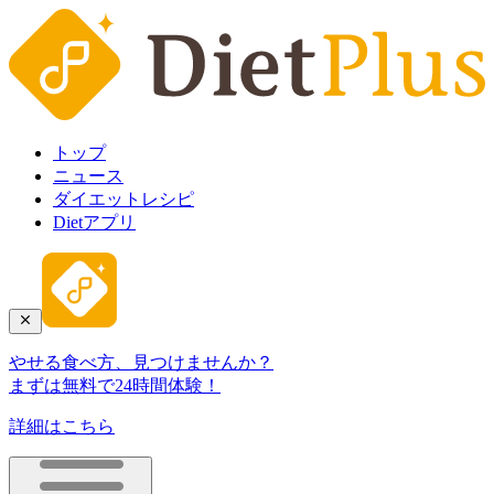
トップ
ニュース
ダイエットレシピ
Dietアプリ
やせる食べ方、見つけませんか？
まずは無料で24時間体験！
詳細はこちら