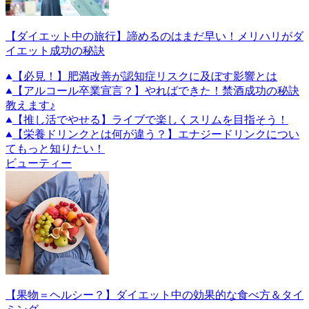
【ダイエット中の旅行】諦めるのはまだ早い！メリハリがダ
イエット成功の秘訣
【必見！】肥満改善が認知症リスクに及ぼす影響とは
【アルコール卒業宣言？】やればできた！禁酒成功の秘訣
教えます♪
【推し活でやせる】ライブで楽しくスリムを目指そう！
【栄養ドリンクとは何が違う？】エナジードリンクについ
てもっと知りたい！
ビューティー
【果物＝ヘルシー？】ダイエット中の効果的な食べ方＆タイ