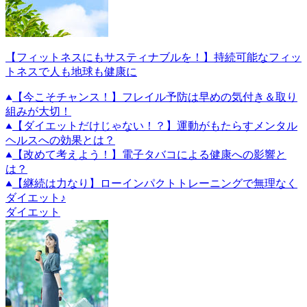
【フィットネスにもサスティナブルを！】持続可能なフィッ
トネスで人も地球も健康に
【今こそチャンス！】フレイル予防は早めの気付き＆取り
組みが大切！
【ダイエットだけじゃない！？】運動がもたらすメンタル
ヘルスへの効果とは？
【改めて考えよう！】電子タバコによる健康への影響と
は？
【継続は力なり】ローインパクトトレーニングで無理なく
ダイエット♪
ダイエット