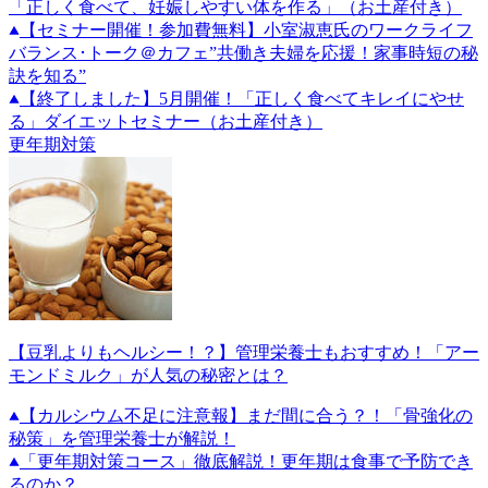
「正しく食べて、妊娠しやすい体を作る」（お土産付き）
【セミナー開催！参加費無料】小室淑恵氏のワークライフ
バランス･トーク＠カフェ”共働き夫婦を応援！家事時短の秘
訣を知る”
【終了しました】5月開催！「正しく食べてキレイにやせ
る」ダイエットセミナー（お土産付き）
更年期対策
【豆乳よりもヘルシー！？】管理栄養士もおすすめ！「アー
モンドミルク」が人気の秘密とは？
【カルシウム不足に注意報】まだ間に合う？！「骨強化の
秘策」を管理栄養士が解説！
「更年期対策コース」徹底解説！更年期は食事で予防でき
るのか？