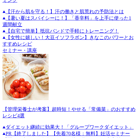
ミング
【汗から肌を守る！】汗の働きと肌荒れの予防法とは
【暑い夏はスパイシーに！】「香辛料」を上手に使った1
週間献立
【自宅で簡単】抵抗バンドで手軽にトレーニング！
【女性に嬉しい！大豆イソフラボン】きなこのパワーとお
すすめレシピ
セミナー・講座
【管理栄養士が考案】超時短！やせる「常備菜」のおすすめ
レシピ4選
ダイエット継続に効果大！「グループワークダイエット」
PR
【終了しました】【先着70名様：無料】妊活セミナー