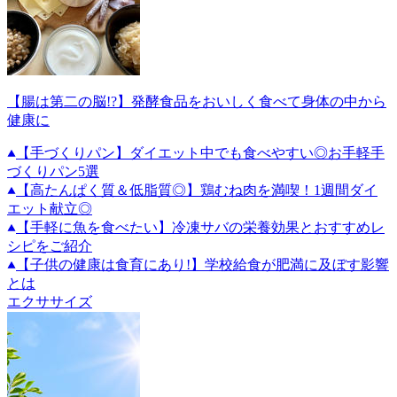
【腸は第二の脳!?】発酵食品をおいしく食べて身体の中から
健康に
【手づくりパン】ダイエット中でも食べやすい◎お手軽手
づくりパン5選
【高たんぱく質＆低脂質◎】鶏むね肉を満喫！1週間ダイ
エット献立◎
【手軽に魚を食べたい】冷凍サバの栄養効果とおすすめレ
シピをご紹介
【子供の健康は食育にあり!】学校給食が肥満に及ぼす影響
とは
エクササイズ