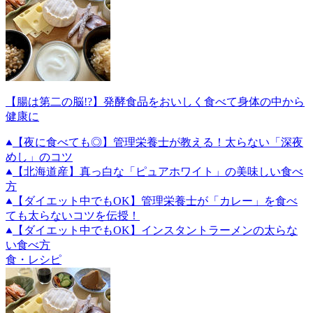
【腸は第二の脳!?】発酵食品をおいしく食べて身体の中から
健康に
【夜に食べても◎】管理栄養士が教える！太らない「深夜
めし」のコツ
【北海道産】真っ白な「ピュアホワイト」の美味しい食べ
方
【ダイエット中でもOK】管理栄養士が「カレー」を食べ
ても太らないコツを伝授！
【ダイエット中でもOK】インスタントラーメンの太らな
い食べ方
食・レシピ