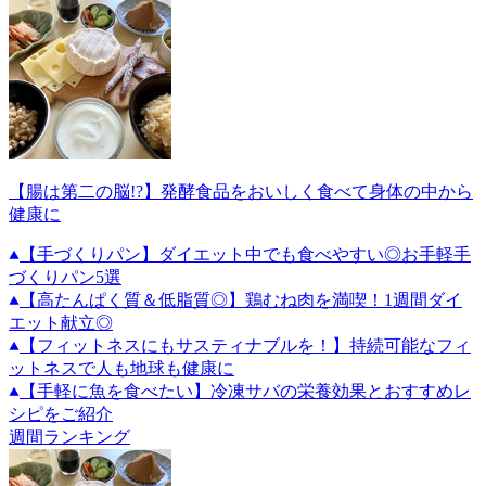
【腸は第二の脳!?】発酵食品をおいしく食べて身体の中から
健康に
【手づくりパン】ダイエット中でも食べやすい◎お手軽手
づくりパン5選
【高たんぱく質＆低脂質◎】鶏むね肉を満喫！1週間ダイ
エット献立◎
【フィットネスにもサスティナブルを！】持続可能なフィ
ットネスで人も地球も健康に
【手軽に魚を食べたい】冷凍サバの栄養効果とおすすめレ
シピをご紹介
週間ランキング