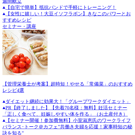
週間献立
【自宅で簡単】抵抗バンドで手軽にトレーニング！
【女性に嬉しい！大豆イソフラボン】きなこのパワーとお
すすめレシピ
セミナー・講座
【管理栄養士が考案】超時短！やせる「常備菜」のおすすめ
レシピ4選
ダイエット継続に効果大！「グループワークダイエット」
PR
【終了しました】【先着70名様：無料】妊活セミナー
「正しく食べて、妊娠しやすい体を作る」（お土産付き）
【セミナー開催！参加費無料】小室淑恵氏のワークライフ
バランス･トーク＠カフェ”共働き夫婦を応援！家事時短の秘
訣を知る”