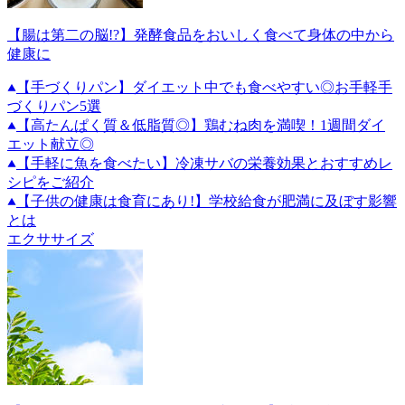
【腸は第二の脳!?】発酵食品をおいしく食べて身体の中から
健康に
【手づくりパン】ダイエット中でも食べやすい◎お手軽手
づくりパン5選
【高たんぱく質＆低脂質◎】鶏むね肉を満喫！1週間ダイ
エット献立◎
【手軽に魚を食べたい】冷凍サバの栄養効果とおすすめレ
シピをご紹介
【子供の健康は食育にあり!】学校給食が肥満に及ぼす影響
とは
エクササイズ