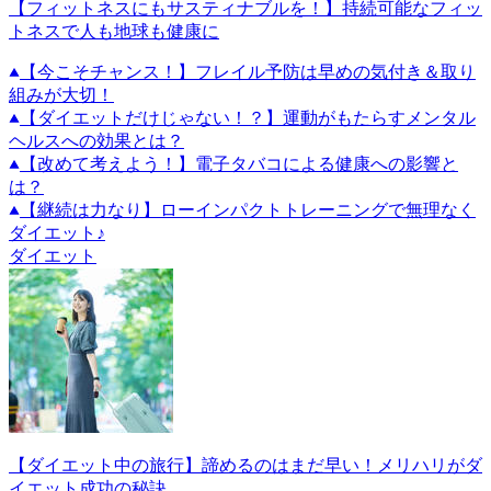
【フィットネスにもサスティナブルを！】持続可能なフィッ
トネスで人も地球も健康に
【今こそチャンス！】フレイル予防は早めの気付き＆取り
組みが大切！
【ダイエットだけじゃない！？】運動がもたらすメンタル
ヘルスへの効果とは？
【改めて考えよう！】電子タバコによる健康への影響と
は？
【継続は力なり】ローインパクトトレーニングで無理なく
ダイエット♪
ダイエット
【ダイエット中の旅行】諦めるのはまだ早い！メリハリがダ
イエット成功の秘訣