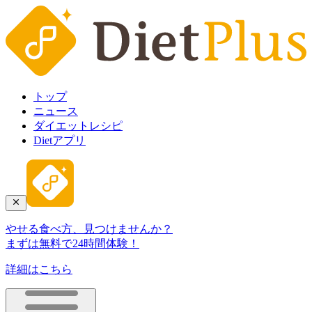
トップ
ニュース
ダイエットレシピ
Dietアプリ
やせる食べ方、見つけませんか？
まずは無料で24時間体験！
詳細はこちら