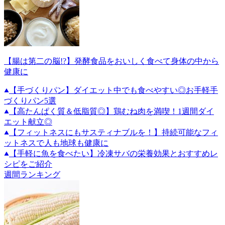
【腸は第二の脳!?】発酵食品をおいしく食べて身体の中から
健康に
【手づくりパン】ダイエット中でも食べやすい◎お手軽手
づくりパン5選
【高たんぱく質＆低脂質◎】鶏むね肉を満喫！1週間ダイ
エット献立◎
【フィットネスにもサスティナブルを！】持続可能なフィ
ットネスで人も地球も健康に
【手軽に魚を食べたい】冷凍サバの栄養効果とおすすめレ
シピをご紹介
週間ランキング