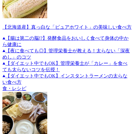
【北海道産】真っ白な「ピュアホワイト」の美味しい食べ方
【腸は第二の脳!?】発酵食品をおいしく食べて身体の中か
ら健康に
【夜に食べても◎】管理栄養士が教える！太らない「深夜
めし」のコツ
【ダイエット中でもOK】管理栄養士が「カレー」を食べ
ても太らないコツを伝授！
【ダイエット中でもOK】インスタントラーメンの太らな
い食べ方
食・レシピ