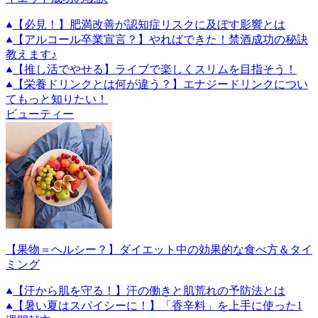
【必見！】肥満改善が認知症リスクに及ぼす影響とは
【アルコール卒業宣言？】やればできた！禁酒成功の秘訣
教えます♪
【推し活でやせる】ライブで楽しくスリムを目指そう！
【栄養ドリンクとは何が違う？】エナジードリンクについ
てもっと知りたい！
ビューティー
【果物＝ヘルシー？】ダイエット中の効果的な食べ方＆タイ
ミング
【汗から肌を守る！】汗の働きと肌荒れの予防法とは
【暑い夏はスパイシーに！】「香辛料」を上手に使った1