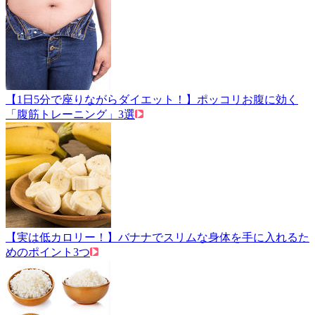
【1日5分で座りながらダイエット！】ポッコリお腹に効く
「腹筋トレーニング」3選
【実は低カロリー！】バナナでスリムな身体を手に入れるた
めのポイント3つ