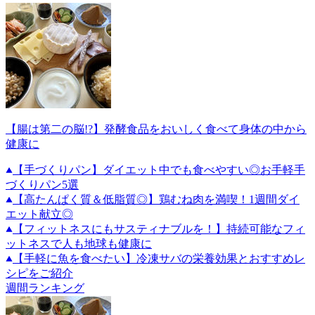
【腸は第二の脳!?】発酵食品をおいしく食べて身体の中から
健康に
【手づくりパン】ダイエット中でも食べやすい◎お手軽手
づくりパン5選
【高たんぱく質＆低脂質◎】鶏むね肉を満喫！1週間ダイ
エット献立◎
【フィットネスにもサスティナブルを！】持続可能なフィ
ットネスで人も地球も健康に
【手軽に魚を食べたい】冷凍サバの栄養効果とおすすめレ
シピをご紹介
週間ランキング