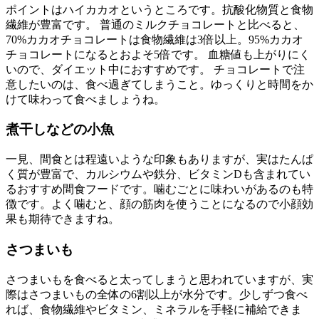
ポイントはハイカカオというところです。抗酸化物質と食物
繊維が豊富です。 普通のミルクチョコレートと比べると、
70%カカオチョコレートは食物繊維は3倍以上。95%カカオ
チョコレートになるとおよそ5倍です。 血糖値も上がりにく
いので、ダイエット中におすすめです。 チョコレートで注
意したいのは、食べ過ぎてしまうこと。ゆっくりと時間をか
けて味わって食べましょうね。
煮干しなどの小魚
一見、間食とは程遠いような印象もありますが、実はたんぱ
く質が豊富で、カルシウムや鉄分、ビタミンDも含まれてい
るおすすめ間食フードです。噛むごとに味わいがあるのも特
徴です。よく噛むと、顔の筋肉を使うことになるので小顔効
果も期待できますね。
さつまいも
さつまいもを食べると太ってしまうと思われていますが、実
際はさつまいもの全体の6割以上が水分です。少しずつ食べ
れば、食物繊維やビタミン、ミネラルを手軽に補給できま