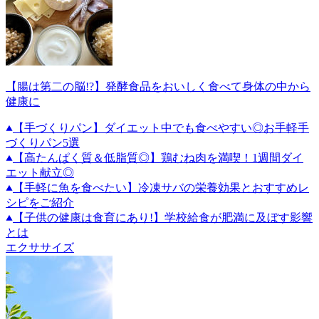
【腸は第二の脳!?】発酵食品をおいしく食べて身体の中から
健康に
【手づくりパン】ダイエット中でも食べやすい◎お手軽手
づくりパン5選
【高たんぱく質＆低脂質◎】鶏むね肉を満喫！1週間ダイ
エット献立◎
【手軽に魚を食べたい】冷凍サバの栄養効果とおすすめレ
シピをご紹介
【子供の健康は食育にあり!】学校給食が肥満に及ぼす影響
とは
エクササイズ