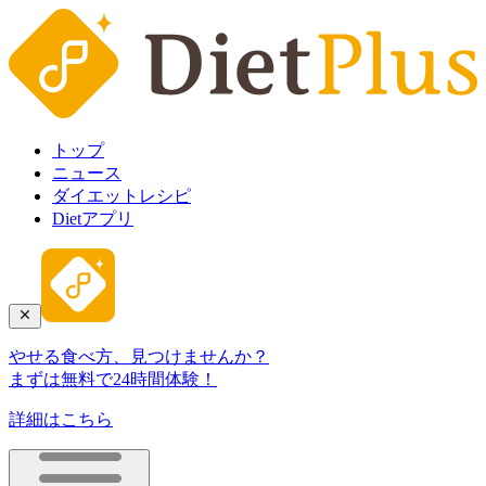
トップ
ニュース
ダイエットレシピ
Dietアプリ
やせる食べ方、見つけませんか？
まずは無料で24時間体験！
詳細はこちら