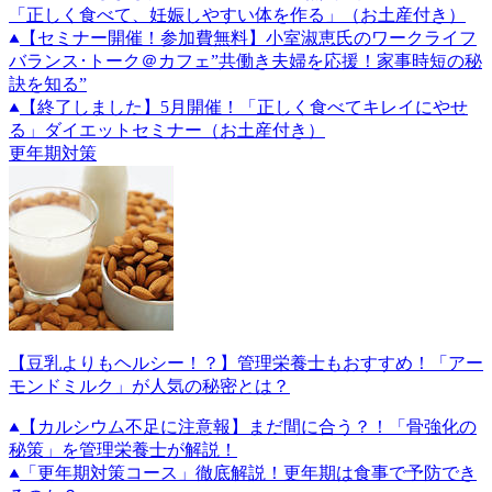
「正しく食べて、妊娠しやすい体を作る」（お土産付き）
【セミナー開催！参加費無料】小室淑恵氏のワークライフ
バランス･トーク＠カフェ”共働き夫婦を応援！家事時短の秘
訣を知る”
【終了しました】5月開催！「正しく食べてキレイにやせ
る」ダイエットセミナー（お土産付き）
更年期対策
【豆乳よりもヘルシー！？】管理栄養士もおすすめ！「アー
モンドミルク」が人気の秘密とは？
【カルシウム不足に注意報】まだ間に合う？！「骨強化の
秘策」を管理栄養士が解説！
「更年期対策コース」徹底解説！更年期は食事で予防でき