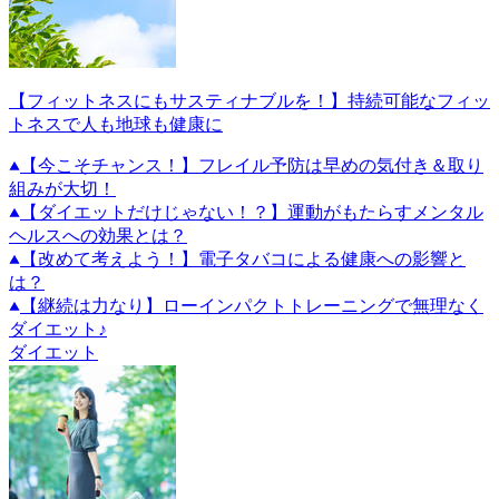
【フィットネスにもサスティナブルを！】持続可能なフィッ
トネスで人も地球も健康に
【今こそチャンス！】フレイル予防は早めの気付き＆取り
組みが大切！
【ダイエットだけじゃない！？】運動がもたらすメンタル
ヘルスへの効果とは？
【改めて考えよう！】電子タバコによる健康への影響と
は？
【継続は力なり】ローインパクトトレーニングで無理なく
ダイエット♪
ダイエット