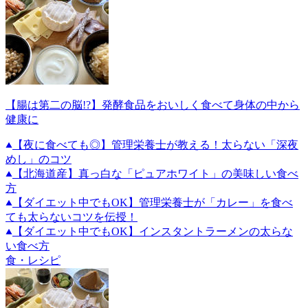
【腸は第二の脳!?】発酵食品をおいしく食べて身体の中から
健康に
【夜に食べても◎】管理栄養士が教える！太らない「深夜
めし」のコツ
【北海道産】真っ白な「ピュアホワイト」の美味しい食べ
方
【ダイエット中でもOK】管理栄養士が「カレー」を食べ
ても太らないコツを伝授！
【ダイエット中でもOK】インスタントラーメンの太らな
い食べ方
食・レシピ