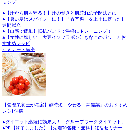
ミング
【汗から肌を守る！】汗の働きと肌荒れの予防法とは
【暑い夏はスパイシーに！】「香辛料」を上手に使った1
週間献立
【自宅で簡単】抵抗バンドで手軽にトレーニング！
【女性に嬉しい！大豆イソフラボン】きなこのパワーとお
すすめレシピ
セミナー・講座
【管理栄養士が考案】超時短！やせる「常備菜」のおすすめ
レシピ4選
ダイエット継続に効果大！「グループワークダイエット」
PR
【終了しました】【先着70名様：無料】妊活セミナー