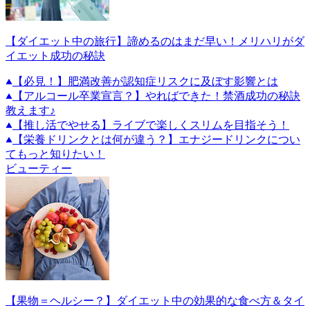
【ダイエット中の旅行】諦めるのはまだ早い！メリハリがダ
イエット成功の秘訣
【必見！】肥満改善が認知症リスクに及ぼす影響とは
【アルコール卒業宣言？】やればできた！禁酒成功の秘訣
教えます♪
【推し活でやせる】ライブで楽しくスリムを目指そう！
【栄養ドリンクとは何が違う？】エナジードリンクについ
てもっと知りたい！
ビューティー
【果物＝ヘルシー？】ダイエット中の効果的な食べ方＆タイ