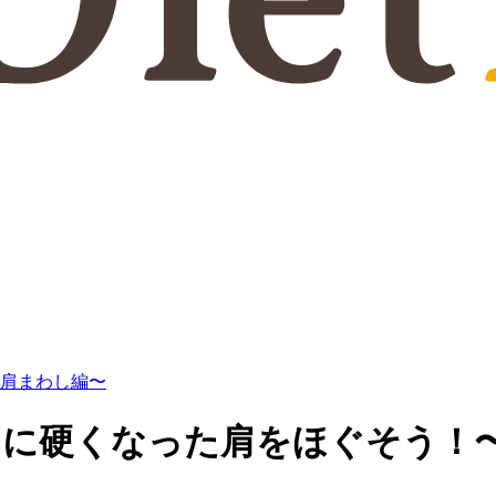
〜肩まわし編〜
チに硬くなった肩をほぐそう！