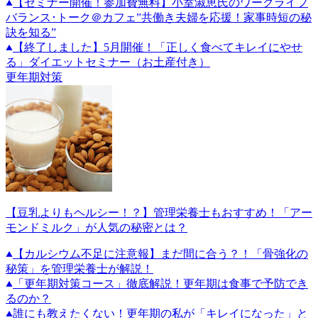
【セミナー開催！参加費無料】小室淑恵氏のワークライフ
バランス･トーク＠カフェ”共働き夫婦を応援！家事時短の秘
訣を知る”
【終了しました】5月開催！「正しく食べてキレイにやせ
る」ダイエットセミナー（お土産付き）
更年期対策
【豆乳よりもヘルシー！？】管理栄養士もおすすめ！「アー
モンドミルク」が人気の秘密とは？
【カルシウム不足に注意報】まだ間に合う？！「骨強化の
秘策」を管理栄養士が解説！
「更年期対策コース」徹底解説！更年期は食事で予防でき
るのか？
誰にも教えたくない！更年期の私が「キレイになった」と