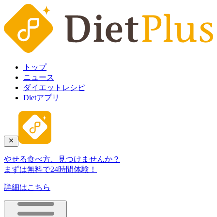
トップ
ニュース
ダイエットレシピ
Dietアプリ
やせる食べ方、見つけませんか？
まずは無料で24時間体験！
詳細はこちら