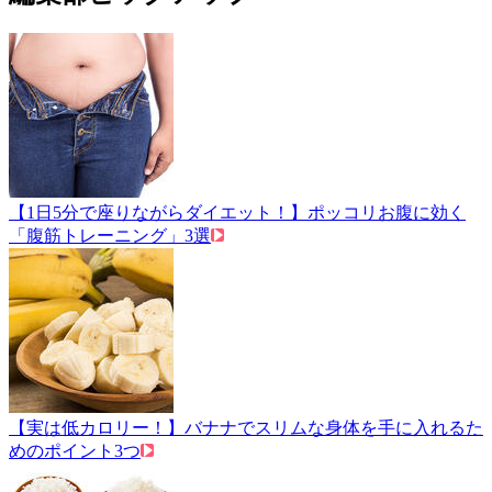
【1日5分で座りながらダイエット！】ポッコリお腹に効く
「腹筋トレーニング」3選
【実は低カロリー！】バナナでスリムな身体を手に入れるた
めのポイント3つ