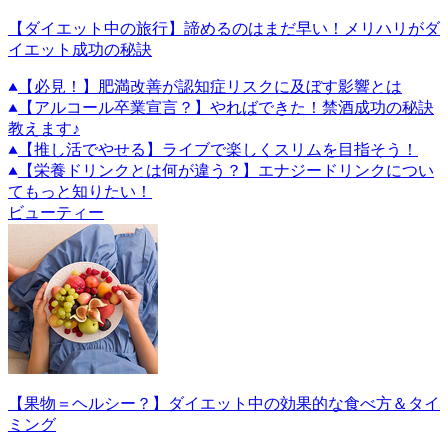
【ダイエット中の旅行】諦めるのはまだ早い！メリハリがダ
イエット成功の秘訣
【必見！】肥満改善が認知症リスクに及ぼす影響とは
【アルコール卒業宣言？】やればできた！禁酒成功の秘訣
教えます♪
【推し活でやせる】ライブで楽しくスリムを目指そう！
【栄養ドリンクとは何が違う？】エナジードリンクについ
てもっと知りたい！
ビューティー
【果物＝ヘルシー？】ダイエット中の効果的な食べ方＆タイ
ミング