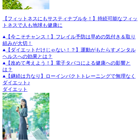
【フィットネスにもサスティナブルを！】持続可能なフィッ
トネスで人も地球も健康に
【今こそチャンス！】フレイル予防は早めの気付き＆取り
組みが大切！
【ダイエットだけじゃない！？】運動がもたらすメンタル
ヘルスへの効果とは？
【改めて考えよう！】電子タバコによる健康への影響と
は？
【継続は力なり】ローインパクトトレーニングで無理なく
ダイエット♪
ダイエット