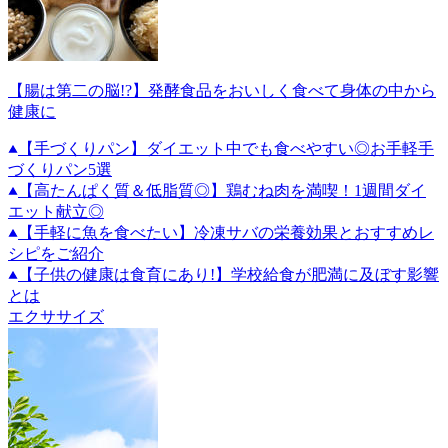
【腸は第二の脳!?】発酵食品をおいしく食べて身体の中から
健康に
【手づくりパン】ダイエット中でも食べやすい◎お手軽手
づくりパン5選
【高たんぱく質＆低脂質◎】鶏むね肉を満喫！1週間ダイ
エット献立◎
【手軽に魚を食べたい】冷凍サバの栄養効果とおすすめレ
シピをご紹介
【子供の健康は食育にあり!】学校給食が肥満に及ぼす影響
とは
エクササイズ