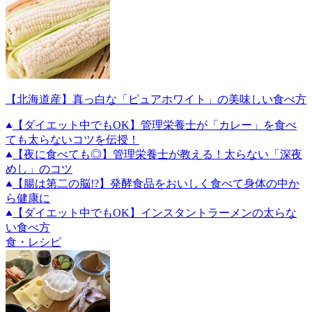
【北海道産】真っ白な「ピュアホワイト」の美味しい食べ方
【ダイエット中でもOK】管理栄養士が「カレー」を食べ
ても太らないコツを伝授！
【夜に食べても◎】管理栄養士が教える！太らない「深夜
めし」のコツ
【腸は第二の脳!?】発酵食品をおいしく食べて身体の中か
ら健康に
【ダイエット中でもOK】インスタントラーメンの太らな
い食べ方
食・レシピ