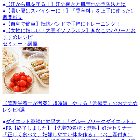
【汗から肌を守る！】汗の働きと肌荒れの予防法とは
【暑い夏はスパイシーに！】「香辛料」を上手に使った1
週間献立
【自宅で簡単】抵抗バンドで手軽にトレーニング！
【女性に嬉しい！大豆イソフラボン】きなこのパワーとお
すすめレシピ
セミナー・講座
【管理栄養士が考案】超時短！やせる「常備菜」のおすすめ
レシピ4選
ダイエット継続に効果大！「グループワークダイエット」
PR
【終了しました】【先着70名様：無料】妊活セミナー
「正しく食べて、妊娠しやすい体を作る」（お土産付き）