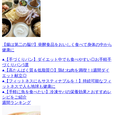
【腸は第二の脳!?】発酵食品をおいしく食べて身体の中から
健康に
【手づくりパン】ダイエット中でも食べやすい◎お手軽手
づくりパン5選
【高たんぱく質＆低脂質◎】鶏むね肉を満喫！1週間ダイ
エット献立◎
【フィットネスにもサスティナブルを！】持続可能なフィ
ットネスで人も地球も健康に
【手軽に魚を食べたい】冷凍サバの栄養効果とおすすめレ
シピをご紹介
週間ランキング