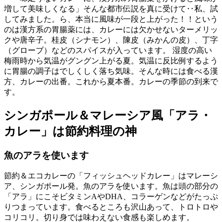
増して美味しくなる」そんな都市伝説を真に受けて‥私、試
してみました。ら、本当に風味が一段と上がった！！という
のは漢方系の胃腸薬には、カレーには欠かせないターメリッ
クや唐辛子。桂皮（シナモン）、陳皮（みかんの皮）、丁字
（グローブ）などのスパイスが入っています。 湿度の高い
梅雨時から気温がグングン上がる夏。気温に反比例するよう
に胃腸の調子はでしくしく落ち気味。そんな時には食べる漢
方、カレーの出番。これから夏本番。カレーの季節の到来で
す。
シンガポール＆マレーシア風「アラ・
カレー」は節約料理の神
魚のアラを使います
節約＆エコカレーの「フィッシュヘッドカレー」はマレーシ
ア、シンガポール発。魚のアラを使います。魚は頭の部分の
「アラ」にこそビタミンAやDHA、コラーゲンなどがたっぷ
りつまっています。食べるところも沢山あって、トロトロや
コリコリ。切り身では味わえない食感も楽しめます。