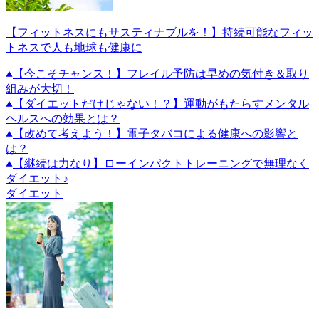
【フィットネスにもサスティナブルを！】持続可能なフィッ
トネスで人も地球も健康に
【今こそチャンス！】フレイル予防は早めの気付き＆取り
組みが大切！
【ダイエットだけじゃない！？】運動がもたらすメンタル
ヘルスへの効果とは？
【改めて考えよう！】電子タバコによる健康への影響と
は？
【継続は力なり】ローインパクトトレーニングで無理なく
ダイエット♪
ダイエット