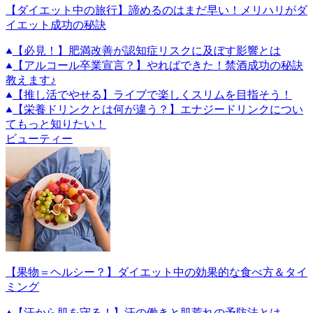
【ダイエット中の旅行】諦めるのはまだ早い！メリハリがダ
イエット成功の秘訣
【必見！】肥満改善が認知症リスクに及ぼす影響とは
【アルコール卒業宣言？】やればできた！禁酒成功の秘訣
教えます♪
【推し活でやせる】ライブで楽しくスリムを目指そう！
【栄養ドリンクとは何が違う？】エナジードリンクについ
てもっと知りたい！
ビューティー
【果物＝ヘルシー？】ダイエット中の効果的な食べ方＆タイ
ミング
【汗から肌を守る！】汗の働きと肌荒れの予防法とは