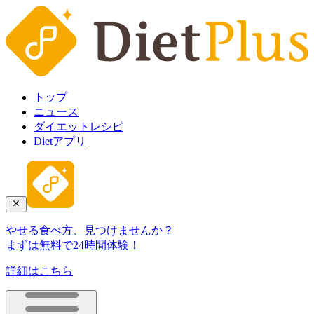
トップ
ニュース
ダイエットレシピ
Dietアプリ
やせる食べ方、見つけませんか？
まずは無料で24時間体験！
詳細はこちら