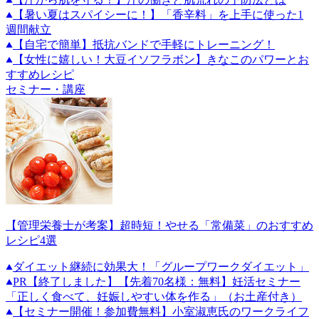
【暑い夏はスパイシーに！】「香辛料」を上手に使った1
週間献立
【自宅で簡単】抵抗バンドで手軽にトレーニング！
【女性に嬉しい！大豆イソフラボン】きなこのパワーとお
すすめレシピ
セミナー・講座
【管理栄養士が考案】超時短！やせる「常備菜」のおすすめ
レシピ4選
ダイエット継続に効果大！「グループワークダイエット」
PR
【終了しました】【先着70名様：無料】妊活セミナー
「正しく食べて、妊娠しやすい体を作る」（お土産付き）
【セミナー開催！参加費無料】小室淑恵氏のワークライフ