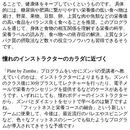
ることで、健康体をキープしていくというものです。 具体
的には、糖尿病や肥満に繋がりやすい栄養価の低い食べ物は
避け、野菜、果物、豆類、卵、上質な肉や魚類などの栄養価
の高い食品をバランス良く食べることを推奨。このプログラ
ムを通じて、身体と食物の相互関係を理解する栄養の科学、
栄養ラベルの読み方、食べ物への依存症の解決、上質なタン
パク質の摂取法など数々の役立つノウハウも習得できるそう
です。
憧れのインストラクターのカラダに近づく
「Plate by Zumba」プログラムをいかにズンバの受講者へ教
えていくのかは、インストラクターによりまちまち。ズンバ
のクラス後に30分プラスしてレクチャーを行ったり、電子メ
ールで栄養カウンセリングを提供するなどのケースがあるそ
うです。いずれにしても、憧れボディーのインストラクター
から、ズンバとダイエットをセットで学べるのは魅了ですよ
ね。 「フィットネスと栄養コースの融合」という新しい
ブームに便乗して、今後は、最近流行のバレエやスピニング
など、色々なフィットネスのシーンでも似たようなプログラ
ムが導入されてきそうな予感です♪