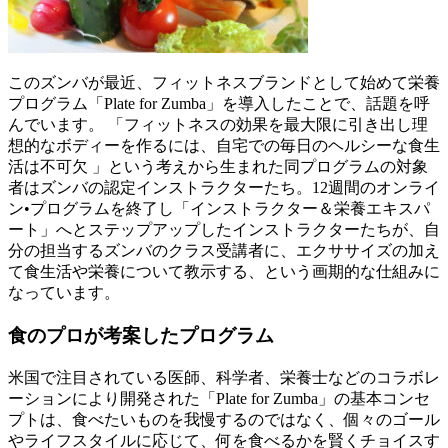
このズンバが最近、フィットネスブランドとして始めて栄養
プログラム「Plate for Zumba」を導入したことで、話題を呼
んでいます。 「フィットネスの効果を最大限に引き出し理
想的なボディーを作るには、自宅での毎日のヘルシーな食生
活は不可欠 」という考えから生まれた同プログラムの対象
者はズンバの認定インストラクターたち。12週間のオンライ
ン•プログラムを終了し「インストラクター＆栄養エキスパ
ート」へとステップアップしたインストラクターたちが、自
分の担当するズンバのクラス受講者に、エクササイズの加え
て食生活や栄養について教示する、という画期的な仕組みに
なっています。
食のプロが考案したプログラム
米国で注目されている医師、科学者、栄養士などのコラボレ
ーションにより開発された「Plate for Zumba」の基本コンセ
プトは、食べたいものを我慢するのではなく、個々のゴール
やライフスタイルに応じて、何を食べるかを賢くチョイスす