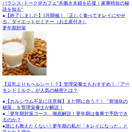
バランス･トーク＠カフェ”共働き夫婦を応援！家事時短の秘
訣を知る”
【終了しました】5月開催！「正しく食べてキレイにやせ
る」ダイエットセミナー（お土産付き）
更年期対策
【豆乳よりもヘルシー！？】管理栄養士もおすすめ！「アー
モンドミルク」が人気の秘密とは？
【カルシウム不足に注意報】まだ間に合う？！「骨強化の
秘策」を管理栄養士が解説！
「更年期対策コース」徹底解説！更年期は食事で予防でき
るのか？
誰にも教えたくない！更年期の私が「キレイになった」と