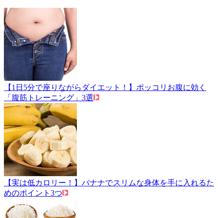
【1日5分で座りながらダイエット！】ポッコリお腹に効く
「腹筋トレーニング」3選
【実は低カロリー！】バナナでスリムな身体を手に入れるた
めのポイント3つ