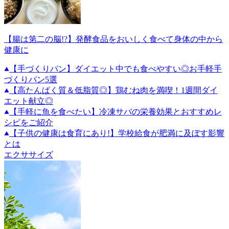
【腸は第二の脳!?】発酵食品をおいしく食べて身体の中から
健康に
【手づくりパン】ダイエット中でも食べやすい◎お手軽手
づくりパン5選
【高たんぱく質＆低脂質◎】鶏むね肉を満喫！1週間ダイ
エット献立◎
【手軽に魚を食べたい】冷凍サバの栄養効果とおすすめレ
シピをご紹介
【子供の健康は食育にあり!】学校給食が肥満に及ぼす影響
とは
エクササイズ