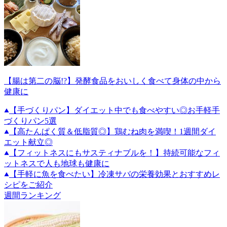
【腸は第二の脳!?】発酵食品をおいしく食べて身体の中から
健康に
【手づくりパン】ダイエット中でも食べやすい◎お手軽手
づくりパン5選
【高たんぱく質＆低脂質◎】鶏むね肉を満喫！1週間ダイ
エット献立◎
【フィットネスにもサスティナブルを！】持続可能なフィ
ットネスで人も地球も健康に
【手軽に魚を食べたい】冷凍サバの栄養効果とおすすめレ
シピをご紹介
週間ランキング