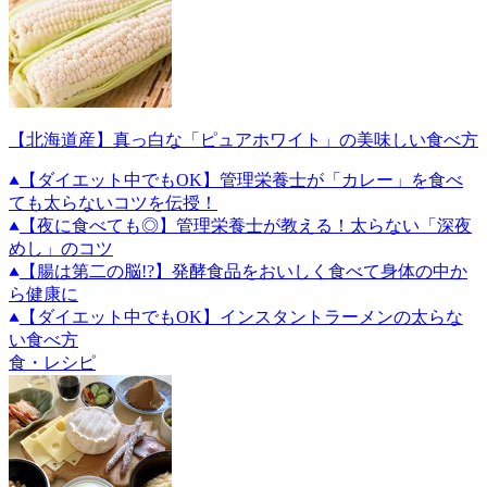
【北海道産】真っ白な「ピュアホワイト」の美味しい食べ方
【ダイエット中でもOK】管理栄養士が「カレー」を食べ
ても太らないコツを伝授！
【夜に食べても◎】管理栄養士が教える！太らない「深夜
めし」のコツ
【腸は第二の脳!?】発酵食品をおいしく食べて身体の中か
ら健康に
【ダイエット中でもOK】インスタントラーメンの太らな
い食べ方
食・レシピ